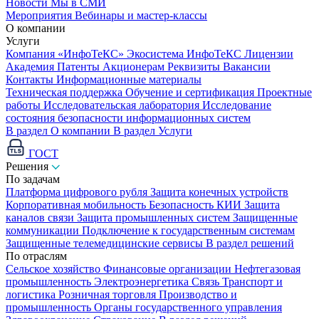
Новости
Мы в СМИ
Мероприятия
Вебинары и мастер-классы
О компании
Услуги
Компания «ИнфоТеКС»
Экосистема ИнфоТеКС
Лицензии
Академия
Патенты
Акционерам
Реквизиты
Вакансии
Контакты
Информационные материалы
Техническая поддержка
Обучение и сертификация
Проектные
работы
Исследовательская лаборатория
Исследование
состояния безопасности информационных систем
В раздел О компании
В раздел Услуги
ГОСТ
Решения
По задачам
Платформа цифрового рубля
Защита конечных устройств
Корпоративная мобильность
Безопасность КИИ
Защита
каналов связи
Защита промышленных систем
Защищенные
коммуникации
Подключение к государственным системам
Защищенные телемедицинские сервисы
В раздел решений
По отраслям
Сельское хозяйство
Финансовые организации
Нефтегазовая
промышленность
Электроэнергетика
Связь
Транспорт и
логистика
Розничная торговля
Производство и
промышленность
Органы государственного управления