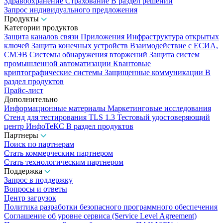
Здравоохранение
Страхование
В раздел решений
Запрос индивидуального предложения
Продукты
Категории продуктов
Защита каналов связи
Приложения
Инфраструктура открытых
ключей
Защита конечных устройств
Взаимодействие с ЕСИА,
СМЭВ
Системы обнаружения вторжений
Защита систем
промышленной автоматизации
Квантовые
криптографические системы
Защищенные коммуникации
В
раздел продуктов
Прайс-лист
Дополнительно
Информационные материалы
Маркетинговые исследования
Стенд для тестирования TLS 1.3
Тестовый удостоверяющий
центр ИнфоТеКС
В раздел продуктов
Партнеры
Поиск по партнерам
Стать коммерческим партнером
Стать технологическим партнером
Поддержка
Запрос в поддержку
Вопросы и ответы
Центр загрузок
Политика разработки безопасного программного обеспечения
Соглашение об уровне сервиса (Service Level Agreement)