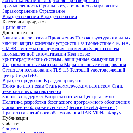
логистика
Розничная торговля
Производство и
промышленность
Органы государственного управления
Здравоохранение
Страхование
В раздел решений
В раздел решений
Категории продуктов
Прайс-лист
Дополнительно
Защита каналов связи
Приложения
Инфраструктура открытых
ключей
Защита конечных устройств
Взаимодействие с ЕСИА,
СМЭВ
Системы обнаружения вторжений
Защита систем
промышленной автоматизации
Квантовые
криптографические системы
Защищенные коммуникации
Информационные материалы
Маркетинговые исследования
Стенд для тестирования TLS 1.3
Тестовый удостоверяющий
центр ИнфоТеКС
В раздел продуктов
В раздел продуктов
Поиск по партнерам
Стать коммерческим партнером
Стать
технологическим партнером
Запрос в поддержку
Вопросы и ответы
Центр загрузок
Политика разработки безопасного программного обеспечения
Соглашение об уровне сервиса (Service Level Agreement)
Правила гарантийного обслуживания ПАК ViPNet
Форум
Публикации
События
Соцсети