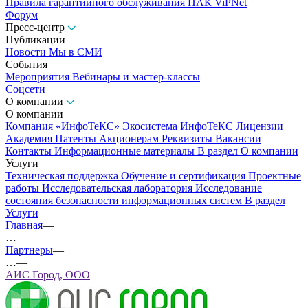
Правила гарантийного обслуживания ПАК ViPNet
Форум
Пресс-центр
Публикации
Новости
Мы в СМИ
События
Мероприятия
Вебинары и мастер-классы
Соцсети
О компании
О компании
Компания «ИнфоТеКС»
Экосистема ИнфоТеКС
Лицензии
Академия
Патенты
Акционерам
Реквизиты
Вакансии
Контакты
Информационные материалы
В раздел О компании
Услуги
Техническая поддержка
Обучение и сертификация
Проектные
работы
Исследовательская лаборатория
Исследование
состояния безопасности информационных систем
В раздел
Услуги
Главная
—
…
—
Партнеры
—
…
—
АИС Город, ООО