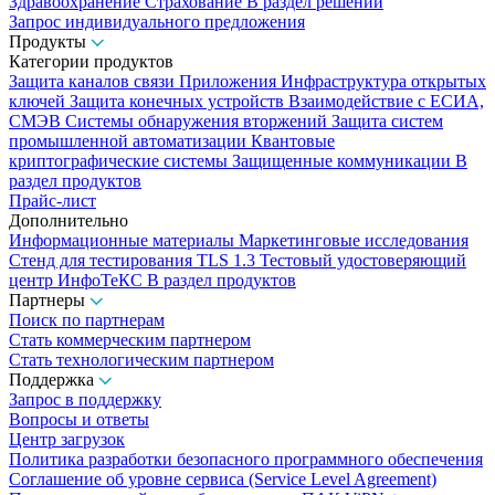
Здравоохранение
Страхование
В раздел решений
Запрос индивидуального предложения
Продукты
Категории продуктов
Защита каналов связи
Приложения
Инфраструктура открытых
ключей
Защита конечных устройств
Взаимодействие с ЕСИА,
СМЭВ
Системы обнаружения вторжений
Защита систем
промышленной автоматизации
Квантовые
криптографические системы
Защищенные коммуникации
В
раздел продуктов
Прайс-лист
Дополнительно
Информационные материалы
Маркетинговые исследования
Стенд для тестирования TLS 1.3
Тестовый удостоверяющий
центр ИнфоТеКС
В раздел продуктов
Партнеры
Поиск по партнерам
Стать коммерческим партнером
Стать технологическим партнером
Поддержка
Запрос в поддержку
Вопросы и ответы
Центр загрузок
Политика разработки безопасного программного обеспечения
Соглашение об уровне сервиса (Service Level Agreement)