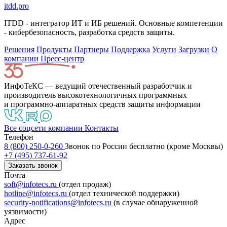
itdd.pro
ITDD - интегратор ИТ и ИБ решений. Основные компетенции
- кибербезопасность, разработка средств защиты.
Решения
Продукты
Партнeры
Поддержка
Услуги
Загрузки
О
компании
Пресс-центр
ИнфоТеКС — ведущий отечественный разработчик и
производитель высокотехнологичных программных
и программно-аппаратных средств защиты информации
Все соцсети компании
Контакты
Телефон
8 (800) 250-0-260
Звонок по России бесплатно (кроме Москвы)
+7 (495) 737-61-92
Заказать звонок
Почта
soft@infotecs.ru
(отдел продаж)
hotline@infotecs.ru
(отдел технической поддержки)
security-notifications@infotecs.ru
(в случае обнаруженной
уязвимости)
Адрес