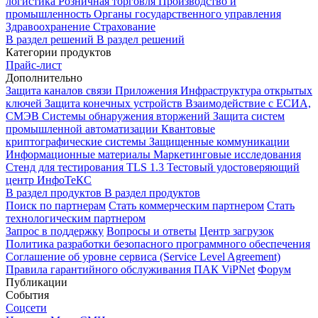
логистика
Розничная торговля
Производство и
промышленность
Органы государственного управления
Здравоохранение
Страхование
В раздел решений
В раздел решений
Категории продуктов
Прайс-лист
Дополнительно
Защита каналов связи
Приложения
Инфраструктура открытых
ключей
Защита конечных устройств
Взаимодействие с ЕСИА,
СМЭВ
Системы обнаружения вторжений
Защита систем
промышленной автоматизации
Квантовые
криптографические системы
Защищенные коммуникации
Информационные материалы
Маркетинговые исследования
Стенд для тестирования TLS 1.3
Тестовый удостоверяющий
центр ИнфоТеКС
В раздел продуктов
В раздел продуктов
Поиск по партнерам
Стать коммерческим партнером
Стать
технологическим партнером
Запрос в поддержку
Вопросы и ответы
Центр загрузок
Политика разработки безопасного программного обеспечения
Соглашение об уровне сервиса (Service Level Agreement)
Правила гарантийного обслуживания ПАК ViPNet
Форум
Публикации
События
Соцсети