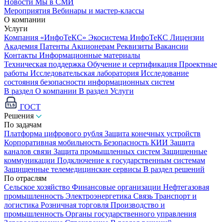
Новости
Мы в СМИ
Мероприятия
Вебинары и мастер-классы
О компании
Услуги
Компания «ИнфоТеКС»
Экосистема ИнфоТеКС
Лицензии
Академия
Патенты
Акционерам
Реквизиты
Вакансии
Контакты
Информационные материалы
Техническая поддержка
Обучение и сертификация
Проектные
работы
Исследовательская лаборатория
Исследование
состояния безопасности информационных систем
В раздел О компании
В раздел Услуги
ГОСТ
Решения
По задачам
Платформа цифрового рубля
Защита конечных устройств
Корпоративная мобильность
Безопасность КИИ
Защита
каналов связи
Защита промышленных систем
Защищенные
коммуникации
Подключение к государственным системам
Защищенные телемедицинские сервисы
В раздел решений
По отраслям
Сельское хозяйство
Финансовые организации
Нефтегазовая
промышленность
Электроэнергетика
Связь
Транспорт и
логистика
Розничная торговля
Производство и
промышленность
Органы государственного управления