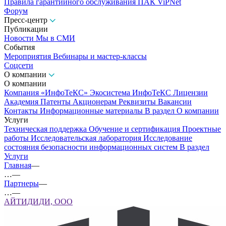
Правила гарантийного обслуживания ПАК ViPNet
Форум
Пресс-центр
Публикации
Новости
Мы в СМИ
События
Мероприятия
Вебинары и мастер-классы
Соцсети
О компании
О компании
Компания «ИнфоТеКС»
Экосистема ИнфоТеКС
Лицензии
Академия
Патенты
Акционерам
Реквизиты
Вакансии
Контакты
Информационные материалы
В раздел О компании
Услуги
Техническая поддержка
Обучение и сертификация
Проектные
работы
Исследовательская лаборатория
Исследование
состояния безопасности информационных систем
В раздел
Услуги
Главная
—
…
—
Партнеры
—
…
—
АЙТИДИДИ, ООО