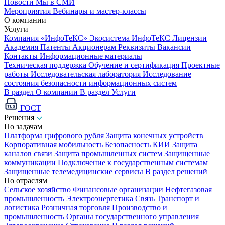
Новости
Мы в СМИ
Мероприятия
Вебинары и мастер-классы
О компании
Услуги
Компания «ИнфоТеКС»
Экосистема ИнфоТеКС
Лицензии
Академия
Патенты
Акционерам
Реквизиты
Вакансии
Контакты
Информационные материалы
Техническая поддержка
Обучение и сертификация
Проектные
работы
Исследовательская лаборатория
Исследование
состояния безопасности информационных систем
В раздел О компании
В раздел Услуги
ГОСТ
Решения
По задачам
Платформа цифрового рубля
Защита конечных устройств
Корпоративная мобильность
Безопасность КИИ
Защита
каналов связи
Защита промышленных систем
Защищенные
коммуникации
Подключение к государственным системам
Защищенные телемедицинские сервисы
В раздел решений
По отраслям
Сельское хозяйство
Финансовые организации
Нефтегазовая
промышленность
Электроэнергетика
Связь
Транспорт и
логистика
Розничная торговля
Производство и
промышленность
Органы государственного управления