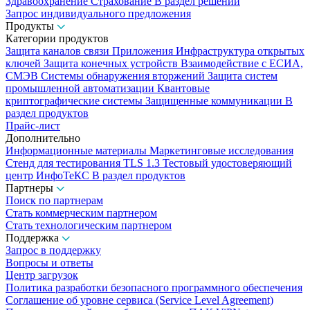
Здравоохранение
Страхование
В раздел решений
Запрос индивидуального предложения
Продукты
Категории продуктов
Защита каналов связи
Приложения
Инфраструктура открытых
ключей
Защита конечных устройств
Взаимодействие с ЕСИА,
СМЭВ
Системы обнаружения вторжений
Защита систем
промышленной автоматизации
Квантовые
криптографические системы
Защищенные коммуникации
В
раздел продуктов
Прайс-лист
Дополнительно
Информационные материалы
Маркетинговые исследования
Стенд для тестирования TLS 1.3
Тестовый удостоверяющий
центр ИнфоТеКС
В раздел продуктов
Партнеры
Поиск по партнерам
Стать коммерческим партнером
Стать технологическим партнером
Поддержка
Запрос в поддержку
Вопросы и ответы
Центр загрузок
Политика разработки безопасного программного обеспечения
Соглашение об уровне сервиса (Service Level Agreement)