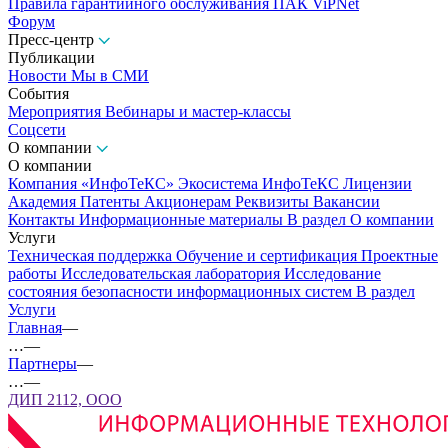
Правила гарантийного обслуживания ПАК ViPNet
Форум
Пресс-центр
Публикации
Новости
Мы в СМИ
События
Мероприятия
Вебинары и мастер-классы
Соцсети
О компании
О компании
Компания «ИнфоТеКС»
Экосистема ИнфоТеКС
Лицензии
Академия
Патенты
Акционерам
Реквизиты
Вакансии
Контакты
Информационные материалы
В раздел О компании
Услуги
Техническая поддержка
Обучение и сертификация
Проектные
работы
Исследовательская лаборатория
Исследование
состояния безопасности информационных систем
В раздел
Услуги
Главная
—
…
—
Партнеры
—
…
—
ДИП 2112, ООО