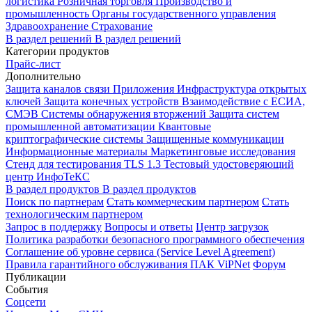
логистика
Розничная торговля
Производство и
промышленность
Органы государственного управления
Здравоохранение
Страхование
В раздел решений
В раздел решений
Категории продуктов
Прайс-лист
Дополнительно
Защита каналов связи
Приложения
Инфраструктура открытых
ключей
Защита конечных устройств
Взаимодействие с ЕСИА,
СМЭВ
Системы обнаружения вторжений
Защита систем
промышленной автоматизации
Квантовые
криптографические системы
Защищенные коммуникации
Информационные материалы
Маркетинговые исследования
Стенд для тестирования TLS 1.3
Тестовый удостоверяющий
центр ИнфоТеКС
В раздел продуктов
В раздел продуктов
Поиск по партнерам
Стать коммерческим партнером
Стать
технологическим партнером
Запрос в поддержку
Вопросы и ответы
Центр загрузок
Политика разработки безопасного программного обеспечения
Соглашение об уровне сервиса (Service Level Agreement)
Правила гарантийного обслуживания ПАК ViPNet
Форум
Публикации
События
Соцсети