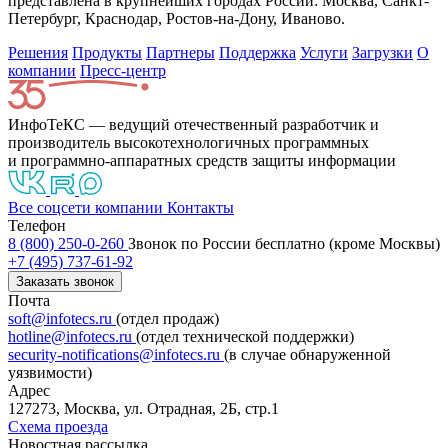
представлена в крупнейших городах России: Москва, Санкт-
Петербург, Краснодар, Ростов-на-Дону, Иваново.
Решения
Продукты
Партнeры
Поддержка
Услуги
Загрузки
О
компании
Пресс-центр
ИнфоТеКС — ведущий отечественный разработчик и
производитель высокотехнологичных программных
и программно-аппаратных средств защиты информации
Все соцсети компании
Контакты
Телефон
8 (800) 250-0-260
Звонок по России бесплатно (кроме Москвы)
+7 (495) 737-61-92
Заказать звонок
Почта
soft@infotecs.ru
(отдел продаж)
hotline@infotecs.ru
(отдел технической поддержки)
security-notifications@infotecs.ru
(в случае обнаруженной
уязвимости)
Адрес
127273, Москва, ул. Отрадная, 2Б, стр.1
Схема проезда
Новостная рассылка