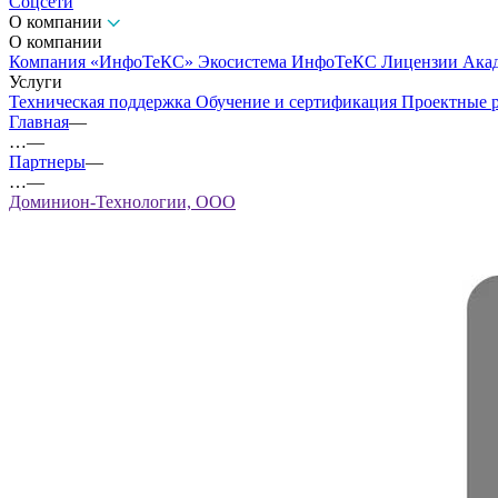
Соцсети
О компании
О компании
Компания «ИнфоТеКС»
Экосистема ИнфоТеКС
Лицензии
Ака
Услуги
Техническая поддержка
Обучение и сертификация
Проектные 
Главная
—
…
—
Партнеры
—
…
—
Доминион-Технологии, ООО