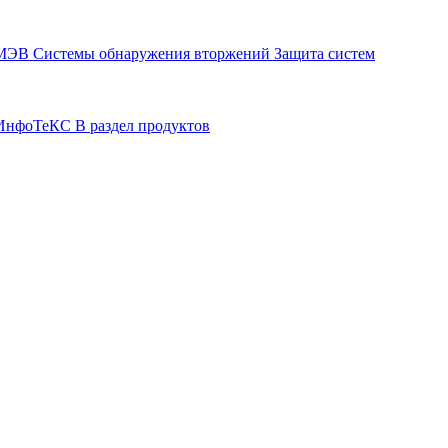
СМЭВ
Системы обнаружения вторжений
Защита систем
р ИнфоТеКС
В раздел продуктов