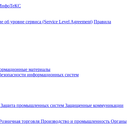
 ИнфоТеКС
 об уровне сервиса (Service Level Agreement)
Правила
ормационные материалы
 безопасности информационных систем
и
Защита промышленных систем
Защищенные коммуникации
Розничная торговля
Производство и промышленность
Органы