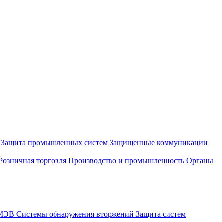
и
Защита промышленных систем
Защищенные коммуникации
Розничная торговля
Производство и промышленность
Органы
СМЭВ
Системы обнаружения вторжений
Защита систем