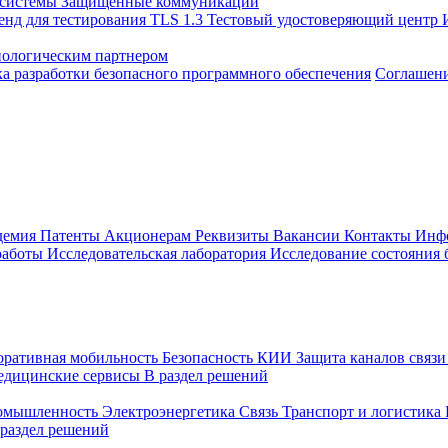
 системы
Защищенные коммуникации
енд для тестирования TLS 1.3
Тестовый удостоверяющий центр
нологическим партнером
а разработки безопасного программного обеспечения
Соглашение
демия
Патенты
Акционерам
Реквизиты
Вакансии
Контакты
Инф
работы
Исследовательская лаборатория
Исследование состояния
оративная мобильность
Безопасность КИИ
Защита каналов связ
едицинские сервисы
В раздел решений
ромышленность
Электроэнергетика
Связь
Транспорт и логистика
 раздел решений