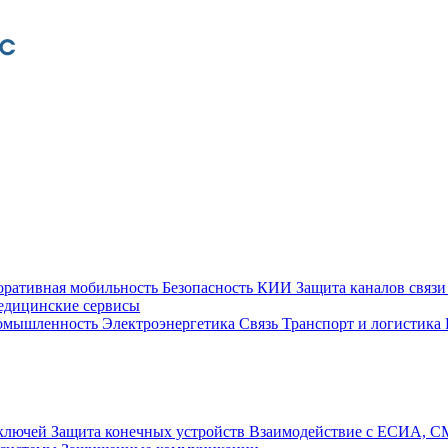
оративная мобильность
Безопасность КИИ
Защита каналов связ
едицинские сервисы
ромышленность
Электроэнергетика
Связь
Транспорт и логистика
 ключей
Защита конечных устройств
Взаимодействие с ЕСИА, 