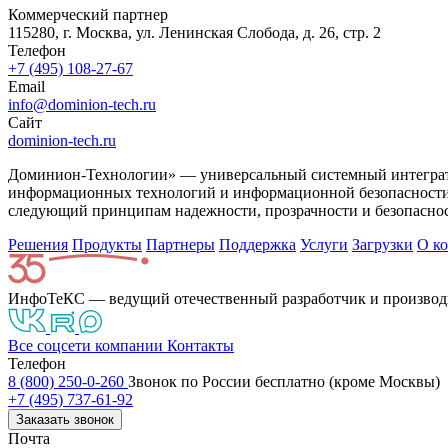
Коммерческий партнер
115280, г. Москва, ул. Ленинская Слобода, д. 26, стр. 2
Телефон
+7 (495) 108-27-67
Email
info@dominion-tech.ru
Сайт
dominion-tech.ru
Доминион-Технологии» — универсальный системный интегратор
информационных технологий и информационной безопасности.
следующий принципам надежности, прозрачности и безопаснос
Решения
Продукты
Партнeры
Поддержка
Услуги
Загрузки
О к
ИнфоТеКС — ведущий отечественный разработчик и производ
Все соцсети компании
Контакты
Телефон
8 (800) 250-0-260
Звонок по России бесплатно (кроме Москвы)
+7 (495) 737-61-92
Заказать звонок
Почта