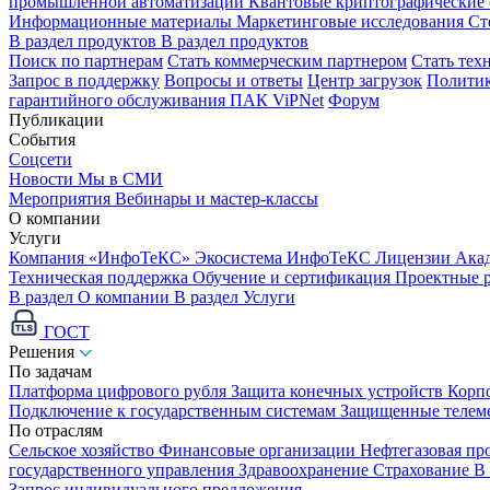
промышленной автоматизации
Квантовые криптографические
Информационные материалы
Маркетинговые исследования
Ст
В раздел продуктов
В раздел продуктов
Поиск по партнерам
Стать коммерческим партнером
Стать тех
Запрос в поддержку
Вопросы и ответы
Центр загрузок
Политик
гарантийного обслуживания ПАК ViPNet
Форум
Публикации
События
Соцсети
Новости
Мы в СМИ
Мероприятия
Вебинары и мастер-классы
О компании
Услуги
Компания «ИнфоТеКС»
Экосистема ИнфоТеКС
Лицензии
Ака
Техническая поддержка
Обучение и сертификация
Проектные 
В раздел О компании
В раздел Услуги
ГОСТ
Решения
По задачам
Платформа цифрового рубля
Защита конечных устройств
Корп
Подключение к государственным системам
Защищенные телем
По отраслям
Сельское хозяйство
Финансовые организации
Нефтегазовая п
государственного управления
Здравоохранение
Страхование
В
Запрос индивидуального предложения