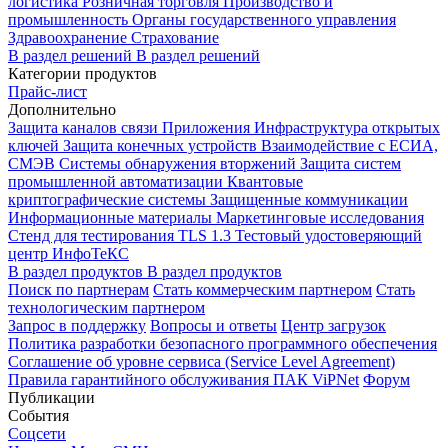
логистика
Розничная торговля
Производство и
промышленность
Органы государственного управления
Здравоохранение
Страхование
В раздел решений
В раздел решений
Категории продуктов
Прайс-лист
Дополнительно
Защита каналов связи
Приложения
Инфраструктура открытых
ключей
Защита конечных устройств
Взаимодействие с ЕСИА,
СМЭВ
Системы обнаружения вторжений
Защита систем
промышленной автоматизации
Квантовые
криптографические системы
Защищенные коммуникации
Информационные материалы
Маркетинговые исследования
Стенд для тестирования TLS 1.3
Тестовый удостоверяющий
центр ИнфоТеКС
В раздел продуктов
В раздел продуктов
Поиск по партнерам
Стать коммерческим партнером
Стать
технологическим партнером
Запрос в поддержку
Вопросы и ответы
Центр загрузок
Политика разработки безопасного программного обеспечения
Соглашение об уровне сервиса (Service Level Agreement)
Правила гарантийного обслуживания ПАК ViPNet
Форум
Публикации
События
Соцсети