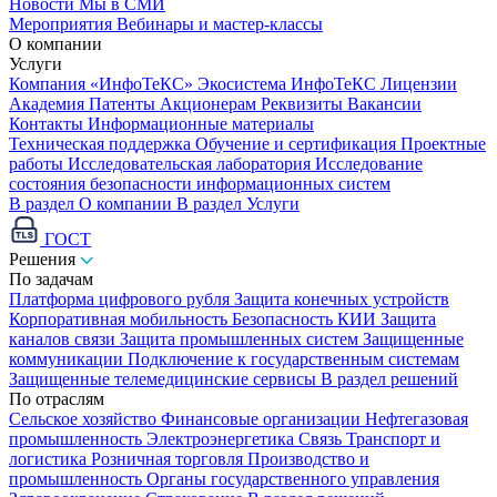
Новости
Мы в СМИ
Мероприятия
Вебинары и мастер-классы
О компании
Услуги
Компания «ИнфоТеКС»
Экосистема ИнфоТеКС
Лицензии
Академия
Патенты
Акционерам
Реквизиты
Вакансии
Контакты
Информационные материалы
Техническая поддержка
Обучение и сертификация
Проектные
работы
Исследовательская лаборатория
Исследование
состояния безопасности информационных систем
В раздел О компании
В раздел Услуги
ГОСТ
Решения
По задачам
Платформа цифрового рубля
Защита конечных устройств
Корпоративная мобильность
Безопасность КИИ
Защита
каналов связи
Защита промышленных систем
Защищенные
коммуникации
Подключение к государственным системам
Защищенные телемедицинские сервисы
В раздел решений
По отраслям
Сельское хозяйство
Финансовые организации
Нефтегазовая
промышленность
Электроэнергетика
Связь
Транспорт и
логистика
Розничная торговля
Производство и
промышленность
Органы государственного управления