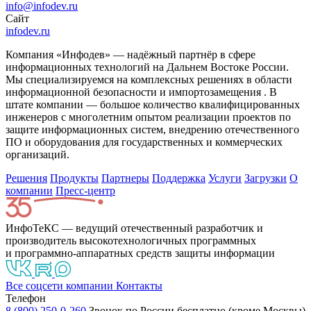
info@infodev.ru
Сайт
infodev.ru
Компания «Инфодев» — надёжный партнёр в сфере
информационных технологий на Дальнем Востоке России.
Мы специализируемся на комплексных решениях в области
информационной безопасности и импортозамещения . В
штате компании — большое количество квалифицированных
инженеров с многолетним опытом реализации проектов по
защите информационных систем, внедрению отечественного
ПО и оборудования для государственных и коммерческих
организаций.
Решения
Продукты
Партнeры
Поддержка
Услуги
Загрузки
О
компании
Пресс-центр
ИнфоТеКС — ведущий отечественный разработчик и
производитель высокотехнологичных программных
и программно-аппаратных средств защиты информации
Все соцсети компании
Контакты
Телефон
8 (800) 250-0-260
Звонок по России бесплатно (кроме Москвы)