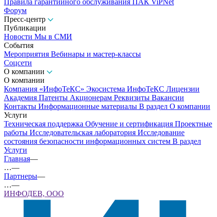
Правила гарантийного обслуживания ПАК ViPNet
Форум
Пресс-центр
Публикации
Новости
Мы в СМИ
События
Мероприятия
Вебинары и мастер-классы
Соцсети
О компании
О компании
Компания «ИнфоТеКС»
Экосистема ИнфоТеКС
Лицензии
Академия
Патенты
Акционерам
Реквизиты
Вакансии
Контакты
Информационные материалы
В раздел О компании
Услуги
Техническая поддержка
Обучение и сертификация
Проектные
работы
Исследовательская лаборатория
Исследование
состояния безопасности информационных систем
В раздел
Услуги
Главная
—
…
—
Партнеры
—
…
—
ИНФОДЕВ, ООО