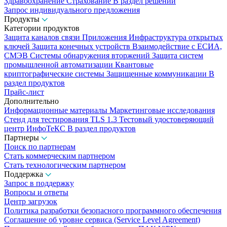
Здравоохранение
Страхование
В раздел решений
Запрос индивидуального предложения
Продукты
Категории продуктов
Защита каналов связи
Приложения
Инфраструктура открытых
ключей
Защита конечных устройств
Взаимодействие с ЕСИА,
СМЭВ
Системы обнаружения вторжений
Защита систем
промышленной автоматизации
Квантовые
криптографические системы
Защищенные коммуникации
В
раздел продуктов
Прайс-лист
Дополнительно
Информационные материалы
Маркетинговые исследования
Стенд для тестирования TLS 1.3
Тестовый удостоверяющий
центр ИнфоТеКС
В раздел продуктов
Партнеры
Поиск по партнерам
Стать коммерческим партнером
Стать технологическим партнером
Поддержка
Запрос в поддержку
Вопросы и ответы
Центр загрузок
Политика разработки безопасного программного обеспечения
Соглашение об уровне сервиса (Service Level Agreement)