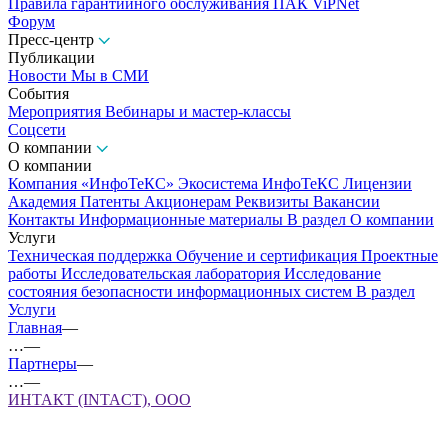
Правила гарантийного обслуживания ПАК ViPNet
Форум
Пресс-центр
Публикации
Новости
Мы в СМИ
События
Мероприятия
Вебинары и мастер-классы
Соцсети
О компании
О компании
Компания «ИнфоТеКС»
Экосистема ИнфоТеКС
Лицензии
Академия
Патенты
Акционерам
Реквизиты
Вакансии
Контакты
Информационные материалы
В раздел О компании
Услуги
Техническая поддержка
Обучение и сертификация
Проектные
работы
Исследовательская лаборатория
Исследование
состояния безопасности информационных систем
В раздел
Услуги
Главная
—
…
—
Партнеры
—
…
—
ИНТАКТ (INTACT), ООО