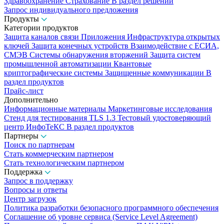
Здравоохранение
Страхование
В раздел решений
Запрос индивидуального предложения
Продукты
Категории продуктов
Защита каналов связи
Приложения
Инфраструктура открытых
ключей
Защита конечных устройств
Взаимодействие с ЕСИА,
СМЭВ
Системы обнаружения вторжений
Защита систем
промышленной автоматизации
Квантовые
криптографические системы
Защищенные коммуникации
В
раздел продуктов
Прайс-лист
Дополнительно
Информационные материалы
Маркетинговые исследования
Стенд для тестирования TLS 1.3
Тестовый удостоверяющий
центр ИнфоТеКС
В раздел продуктов
Партнеры
Поиск по партнерам
Стать коммерческим партнером
Стать технологическим партнером
Поддержка
Запрос в поддержку
Вопросы и ответы
Центр загрузок
Политика разработки безопасного программного обеспечения
Соглашение об уровне сервиса (Service Level Agreement)