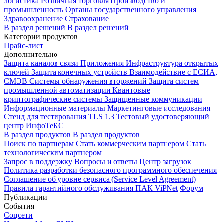
логистика
Розничная торговля
Производство и
промышленность
Органы государственного управления
Здравоохранение
Страхование
В раздел решений
В раздел решений
Категории продуктов
Прайс-лист
Дополнительно
Защита каналов связи
Приложения
Инфраструктура открытых
ключей
Защита конечных устройств
Взаимодействие с ЕСИА,
СМЭВ
Системы обнаружения вторжений
Защита систем
промышленной автоматизации
Квантовые
криптографические системы
Защищенные коммуникации
Информационные материалы
Маркетинговые исследования
Стенд для тестирования TLS 1.3
Тестовый удостоверяющий
центр ИнфоТеКС
В раздел продуктов
В раздел продуктов
Поиск по партнерам
Стать коммерческим партнером
Стать
технологическим партнером
Запрос в поддержку
Вопросы и ответы
Центр загрузок
Политика разработки безопасного программного обеспечения
Соглашение об уровне сервиса (Service Level Agreement)
Правила гарантийного обслуживания ПАК ViPNet
Форум
Публикации
События
Соцсети