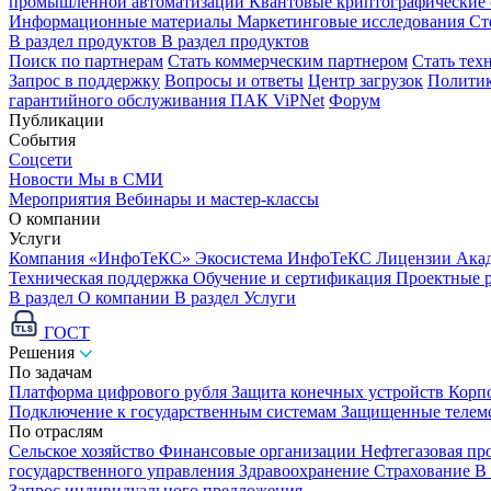
промышленной автоматизации
Квантовые криптографические
Информационные материалы
Маркетинговые исследования
Ст
В раздел продуктов
В раздел продуктов
Поиск по партнерам
Стать коммерческим партнером
Стать тех
Запрос в поддержку
Вопросы и ответы
Центр загрузок
Политик
гарантийного обслуживания ПАК ViPNet
Форум
Публикации
События
Соцсети
Новости
Мы в СМИ
Мероприятия
Вебинары и мастер-классы
О компании
Услуги
Компания «ИнфоТеКС»
Экосистема ИнфоТеКС
Лицензии
Ака
Техническая поддержка
Обучение и сертификация
Проектные 
В раздел О компании
В раздел Услуги
ГОСТ
Решения
По задачам
Платформа цифрового рубля
Защита конечных устройств
Корп
Подключение к государственным системам
Защищенные телем
По отраслям
Сельское хозяйство
Финансовые организации
Нефтегазовая п
государственного управления
Здравоохранение
Страхование
В
Запрос индивидуального предложения