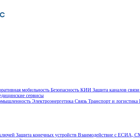
оративная мобильность
Безопасность КИИ
Защита каналов связ
едицинские сервисы
ромышленность
Электроэнергетика
Связь
Транспорт и логистика
 ключей
Защита конечных устройств
Взаимодействие с ЕСИА, 