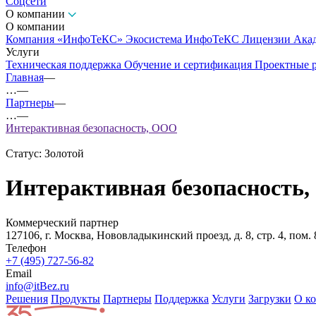
Соцсети
О компании
О компании
Компания «ИнфоТеКС»
Экосистема ИнфоТеКС
Лицензии
Ака
Услуги
Техническая поддержка
Обучение и сертификация
Проектные 
Главная
—
…
—
Партнеры
—
…
—
Интерактивная безопасность, ООО
Статус:
Золотой
Интерактивная безопасность
Коммерческий партнер
127106, г. Москва, Нововладыкинский проезд, д. 8, стр. 4, пом. 
Телефон
+7 (495) 727-56-82
Email
info@itBez.ru
Решения
Продукты
Партнeры
Поддержка
Услуги
Загрузки
О к