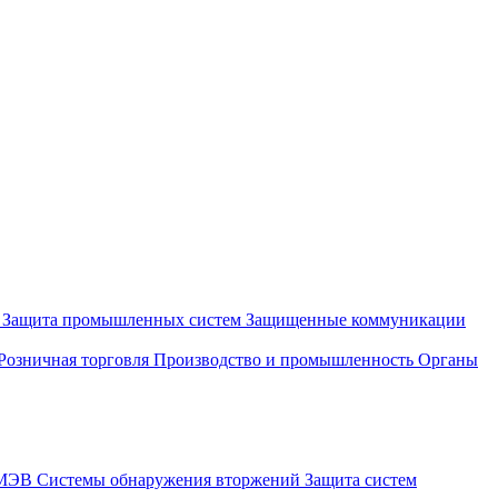
и
Защита промышленных систем
Защищенные коммуникации
Розничная торговля
Производство и промышленность
Органы
СМЭВ
Системы обнаружения вторжений
Защита систем