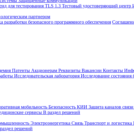
 системы
Защищенные коммуникации
енд для тестирования TLS 1.3
Тестовый удостоверяющий центр
нологическим партнером
а разработки безопасного программного обеспечения
Соглашение
демия
Патенты
Акционерам
Реквизиты
Вакансии
Контакты
Инф
работы
Исследовательская лаборатория
Исследование состояния
оративная мобильность
Безопасность КИИ
Защита каналов связ
едицинские сервисы
В раздел решений
ромышленность
Электроэнергетика
Связь
Транспорт и логистика
 раздел решений