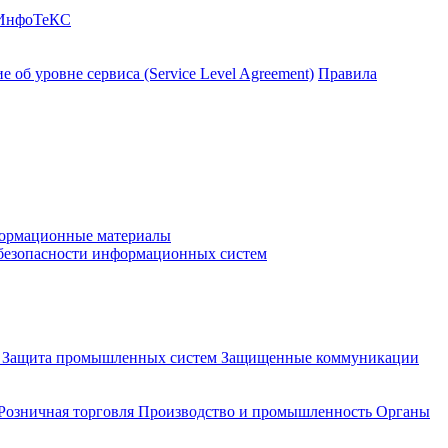
 ИнфоТеКС
 об уровне сервиса (Service Level Agreement)
Правила
ормационные материалы
 безопасности информационных систем
и
Защита промышленных систем
Защищенные коммуникации
Розничная торговля
Производство и промышленность
Органы