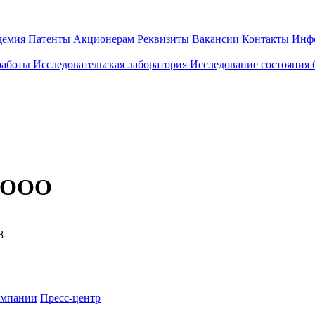
демия
Патенты
Акционерам
Реквизиты
Вакансии
Контакты
Инф
работы
Исследовательская лаборатория
Исследование состояния
, ООО
8
омпании
Пресс-центр