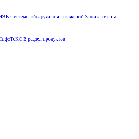
СМЭВ
Системы обнаружения вторжений
Защита систем
р ИнфоТеКС
В раздел продуктов