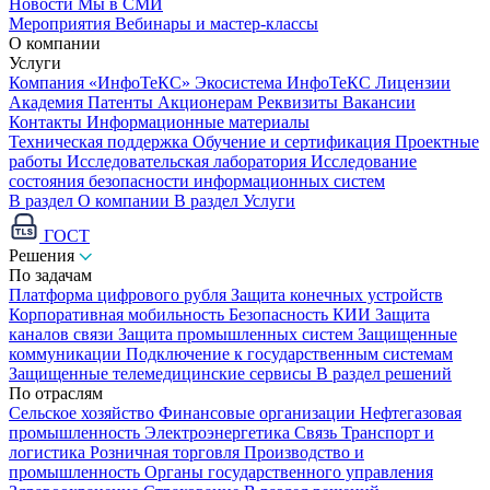
Новости
Мы в СМИ
Мероприятия
Вебинары и мастер-классы
О компании
Услуги
Компания «ИнфоТеКС»
Экосистема ИнфоТеКС
Лицензии
Академия
Патенты
Акционерам
Реквизиты
Вакансии
Контакты
Информационные материалы
Техническая поддержка
Обучение и сертификация
Проектные
работы
Исследовательская лаборатория
Исследование
состояния безопасности информационных систем
В раздел О компании
В раздел Услуги
ГОСТ
Решения
По задачам
Платформа цифрового рубля
Защита конечных устройств
Корпоративная мобильность
Безопасность КИИ
Защита
каналов связи
Защита промышленных систем
Защищенные
коммуникации
Подключение к государственным системам
Защищенные телемедицинские сервисы
В раздел решений
По отраслям
Сельское хозяйство
Финансовые организации
Нефтегазовая
промышленность
Электроэнергетика
Связь
Транспорт и
логистика
Розничная торговля
Производство и
промышленность
Органы государственного управления