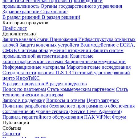
логистика
Розничная торговля
Производство и
промышленность
Органы государственного управления
Здравоохранение
Страхование
В раздел решений
В раздел решений
Категории продуктов
Прайс-лист
Дополнительно
Защита каналов связи
Приложения
Инфраструктура открытых
ключей
Защита конечных устройств
Взаимодействие с ЕСИА,
СМЭВ
Системы обнаружения вторжений
Защита систем
промышленной автоматизации
Квантовые
криптографические системы
Защищенные коммуникации
Информационные материалы
Маркетинговые исследования
Стенд для тестирования TLS 1.3
Тестовый удостоверяющий
центр ИнфоТеКС
В раздел продуктов
В раздел продуктов
Поиск по партнерам
Стать коммерческим партнером
Стать
технологическим партнером
Запрос в поддержку
Вопросы и ответы
Центр загрузок
Политика разработки безопасного программного обеспечения
Соглашение об уровне сервиса (Service Level Agreement)
Правила гарантийного обслуживания ПАК ViPNet
Форум
Публикации
События
Соцсети