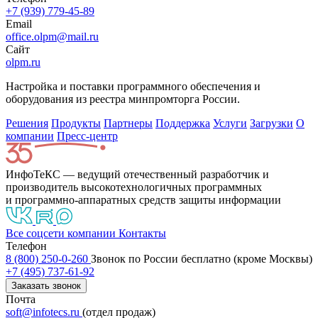
+7 (939) 779-45-89
Email
office.olpm@mail.ru
Сайт
olpm.ru
Настройка и поставки программного обеспечения и
оборудования из реестра минпромторга России.
Решения
Продукты
Партнeры
Поддержка
Услуги
Загрузки
О
компании
Пресс-центр
ИнфоТеКС — ведущий отечественный разработчик и
производитель высокотехнологичных программных
и программно-аппаратных средств защиты информации
Все соцсети компании
Контакты
Телефон
8 (800) 250-0-260
Звонок по России бесплатно (кроме Москвы)
+7 (495) 737-61-92
Заказать звонок
Почта
soft@infotecs.ru
(отдел продаж)