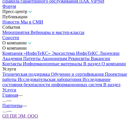
Правила гарантийного обслуживания ПАК ViPNet
Форум
Пресс-центр
Публикации
Новости
Мы в СМИ
События
Мероприятия
Вебинары и мастер-классы
Соцсети
О компании
О компании
Компания «ИнфоТеКС»
Экосистема ИнфоТеКС
Лицензии
Академия
Патенты
Акционерам
Реквизиты
Вакансии
Контакты
Информационные материалы
В раздел О компании
Услуги
Техническая поддержка
Обучение и сертификация
Проектные
работы
Исследовательская лаборатория
Исследование
состояния безопасности информационных систем
В раздел
Услуги
Главная
—
…
—
Партнеры
—
…
—
ОЛ ПИ ЭМ, ООО