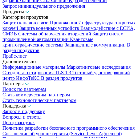
Здравоохранение
Страхование
В раздел решений
Запрос индивидуального предложения
Продукты
Категории продуктов
Защита каналов связи
Приложения
Инфраструктура открытых
ключей
Защита конечных устройств
Взаимодействие с ЕСИА,
СМЭВ
Системы обнаружения вторжений
Защита систем
промышленной автоматизации
Квантовые
криптографические системы
Защищенные коммуникации
В
раздел продуктов
Прайс-лист
Дополнительно
Информационные материалы
Маркетинговые исследования
Стенд для тестирования TLS 1.3
Тестовый удостоверяющий
центр ИнфоТеКС
В раздел продуктов
Партнеры
Поиск по партнерам
Стать коммерческим партнером
Стать технологическим партнером
Поддержка
Запрос в поддержку
Вопросы и ответы
Центр загрузок
Политика разработки безопасного программного обеспечения
Соглашение об уровне сервиса (Service Level Agreement)