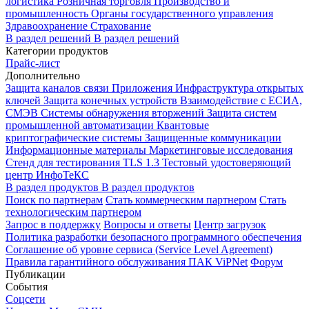
логистика
Розничная торговля
Производство и
промышленность
Органы государственного управления
Здравоохранение
Страхование
В раздел решений
В раздел решений
Категории продуктов
Прайс-лист
Дополнительно
Защита каналов связи
Приложения
Инфраструктура открытых
ключей
Защита конечных устройств
Взаимодействие с ЕСИА,
СМЭВ
Системы обнаружения вторжений
Защита систем
промышленной автоматизации
Квантовые
криптографические системы
Защищенные коммуникации
Информационные материалы
Маркетинговые исследования
Стенд для тестирования TLS 1.3
Тестовый удостоверяющий
центр ИнфоТеКС
В раздел продуктов
В раздел продуктов
Поиск по партнерам
Стать коммерческим партнером
Стать
технологическим партнером
Запрос в поддержку
Вопросы и ответы
Центр загрузок
Политика разработки безопасного программного обеспечения
Соглашение об уровне сервиса (Service Level Agreement)
Правила гарантийного обслуживания ПАК ViPNet
Форум
Публикации
События
Соцсети