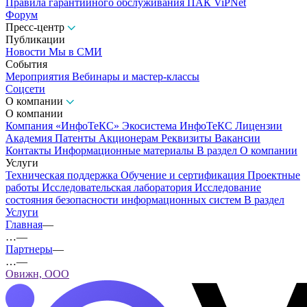
Правила гарантийного обслуживания ПАК ViPNet
Форум
Пресс-центр
Публикации
Новости
Мы в СМИ
События
Мероприятия
Вебинары и мастер-классы
Соцсети
О компании
О компании
Компания «ИнфоТеКС»
Экосистема ИнфоТеКС
Лицензии
Академия
Патенты
Акционерам
Реквизиты
Вакансии
Контакты
Информационные материалы
В раздел О компании
Услуги
Техническая поддержка
Обучение и сертификация
Проектные
работы
Исследовательская лаборатория
Исследование
состояния безопасности информационных систем
В раздел
Услуги
Главная
—
…
—
Партнеры
—
…
—
Овижн, ООО