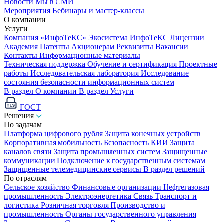
Новости
Мы в СМИ
Мероприятия
Вебинары и мастер-классы
О компании
Услуги
Компания «ИнфоТеКС»
Экосистема ИнфоТеКС
Лицензии
Академия
Патенты
Акционерам
Реквизиты
Вакансии
Контакты
Информационные материалы
Техническая поддержка
Обучение и сертификация
Проектные
работы
Исследовательская лаборатория
Исследование
состояния безопасности информационных систем
В раздел О компании
В раздел Услуги
ГОСТ
Решения
По задачам
Платформа цифрового рубля
Защита конечных устройств
Корпоративная мобильность
Безопасность КИИ
Защита
каналов связи
Защита промышленных систем
Защищенные
коммуникации
Подключение к государственным системам
Защищенные телемедицинские сервисы
В раздел решений
По отраслям
Сельское хозяйство
Финансовые организации
Нефтегазовая
промышленность
Электроэнергетика
Связь
Транспорт и
логистика
Розничная торговля
Производство и
промышленность
Органы государственного управления