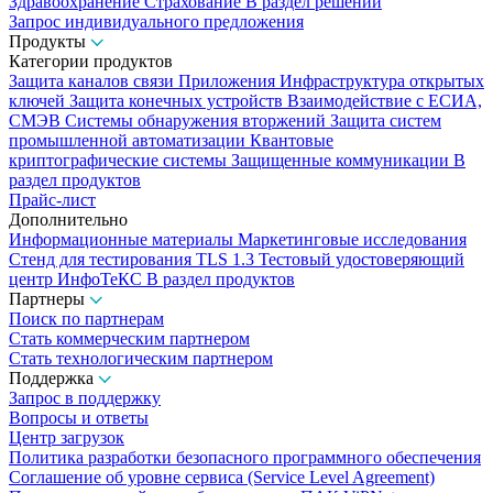
Здравоохранение
Страхование
В раздел решений
Запрос индивидуального предложения
Продукты
Категории продуктов
Защита каналов связи
Приложения
Инфраструктура открытых
ключей
Защита конечных устройств
Взаимодействие с ЕСИА,
СМЭВ
Системы обнаружения вторжений
Защита систем
промышленной автоматизации
Квантовые
криптографические системы
Защищенные коммуникации
В
раздел продуктов
Прайс-лист
Дополнительно
Информационные материалы
Маркетинговые исследования
Стенд для тестирования TLS 1.3
Тестовый удостоверяющий
центр ИнфоТеКС
В раздел продуктов
Партнеры
Поиск по партнерам
Стать коммерческим партнером
Стать технологическим партнером
Поддержка
Запрос в поддержку
Вопросы и ответы
Центр загрузок
Политика разработки безопасного программного обеспечения
Соглашение об уровне сервиса (Service Level Agreement)