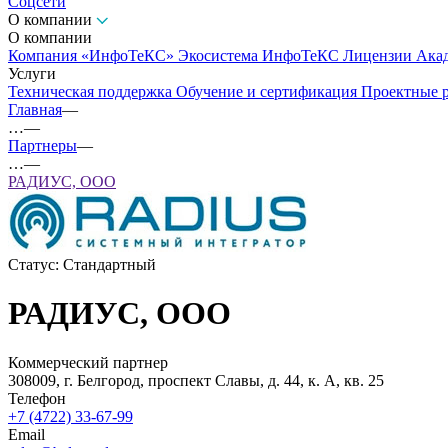
Соцсети
О компании
О компании
Компания «ИнфоТеКС»
Экосистема ИнфоТеКС
Лицензии
Ака
Услуги
Техническая поддержка
Обучение и сертификация
Проектные 
Главная
—
…
—
Партнеры
—
…
—
РАДИУС, ООО
Статус:
Стандартный
РАДИУС, ООО
Коммерческий партнер
308009, г. Белгород, проспект Славы, д. 44, к. А, кв. 25
Телефон
+7 (4722) 33-67-99
Email