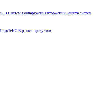
СМЭВ
Системы обнаружения вторжений
Защита систем
р ИнфоТеКС
В раздел продуктов