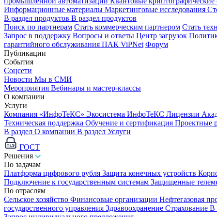
промышленной автоматизации
Квантовые криптографические
Информационные материалы
Маркетинговые исследования
Ст
В раздел продуктов
В раздел продуктов
Поиск по партнерам
Стать коммерческим партнером
Стать тех
Запрос в поддержку
Вопросы и ответы
Центр загрузок
Политик
гарантийного обслуживания ПАК ViPNet
Форум
Публикации
События
Соцсети
Новости
Мы в СМИ
Мероприятия
Вебинары и мастер-классы
О компании
Услуги
Компания «ИнфоТеКС»
Экосистема ИнфоТеКС
Лицензии
Ака
Техническая поддержка
Обучение и сертификация
Проектные 
В раздел О компании
В раздел Услуги
ГОСТ
Решения
По задачам
Платформа цифрового рубля
Защита конечных устройств
Корп
Подключение к государственным системам
Защищенные телем
По отраслям
Сельское хозяйство
Финансовые организации
Нефтегазовая п
государственного управления
Здравоохранение
Страхование
В
Запрос индивидуального предложения