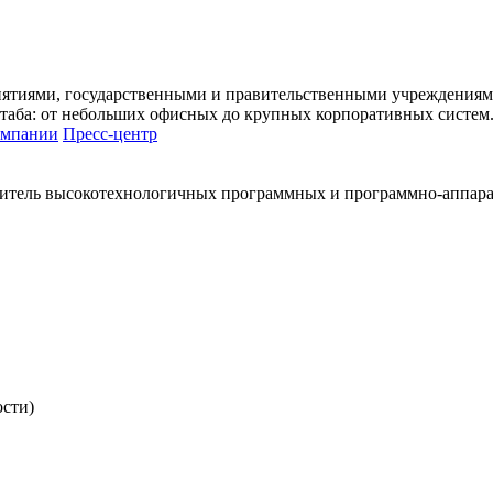
иятиями, государственными и правительственными учреждениям
аба: от небольших офисных до крупных корпоративных систем
омпании
Пресс-центр
итель высокотехнологичных программных и программно-аппар
ости)