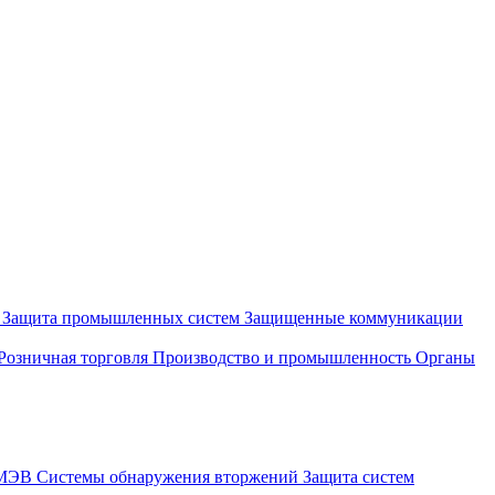
и
Защита промышленных систем
Защищенные коммуникации
Розничная торговля
Производство и промышленность
Органы
СМЭВ
Системы обнаружения вторжений
Защита систем