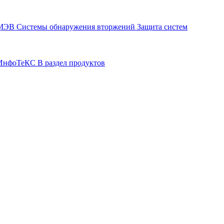
СМЭВ
Системы обнаружения вторжений
Защита систем
р ИнфоТеКС
В раздел продуктов