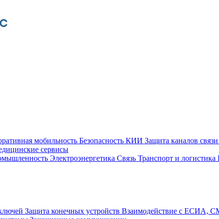
оративная мобильность
Безопасность КИИ
Защита каналов связ
едицинские сервисы
ромышленность
Электроэнергетика
Связь
Транспорт и логистика
 ключей
Защита конечных устройств
Взаимодействие с ЕСИА, 