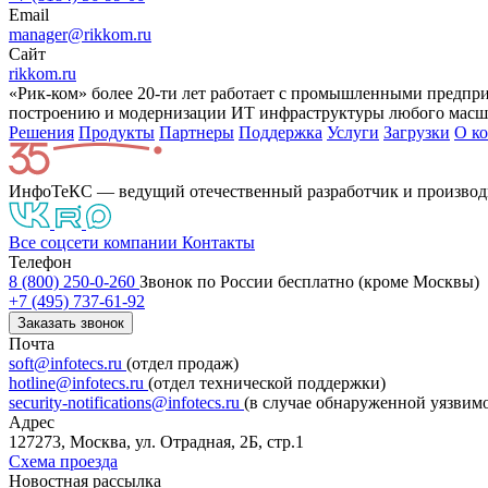
Email
manager@rikkom.ru
Сайт
rikkom.ru
«Рик-ком» более 20-ти лет работает с промышленными предпр
построению и модернизации ИТ инфраструктуры любого масшт
Решения
Продукты
Партнeры
Поддержка
Услуги
Загрузки
О к
ИнфоТеКС — ведущий отечественный разработчик и производ
Все соцсети компании
Контакты
Телефон
8 (800) 250-0-260
Звонок по России бесплатно (кроме Москвы)
+7 (495) 737-61-92
Заказать звонок
Почта
soft@infotecs.ru
(отдел продаж)
hotline@infotecs.ru
(отдел технической поддержки)
security-notifications@infotecs.ru
(в случае обнаруженной уязвим
Адрес
127273, Москва, ул. Отрадная, 2Б, стр.1
Схема проезда
Новостная рассылка