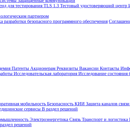
 системы
Защищенные коммуникации
енд для тестирования TLS 1.3
Тестовый удостоверяющий центр
нологическим партнером
а разработки безопасного программного обеспечения
Соглашение
демия
Патенты
Акционерам
Реквизиты
Вакансии
Контакты
Инф
работы
Исследовательская лаборатория
Исследование состояния
оративная мобильность
Безопасность КИИ
Защита каналов связ
едицинские сервисы
В раздел решений
ромышленность
Электроэнергетика
Связь
Транспорт и логистика
 раздел решений