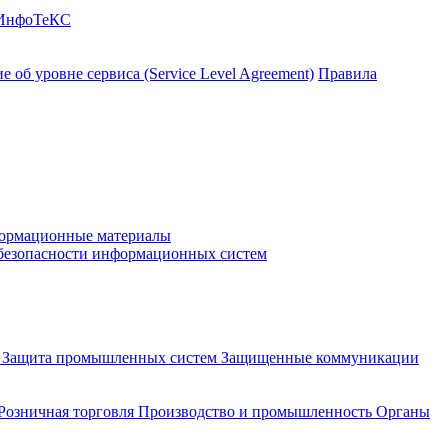
 ИнфоТеКС
 об уровне сервиса (Service Level Agreement)
Правила
ормационные материалы
 безопасности информационных систем
и
Защита промышленных систем
Защищенные коммуникации
Розничная торговля
Производство и промышленность
Органы