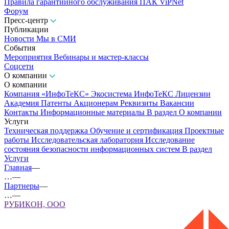
Правила гарантийного обслуживания ПАК ViPNet
Форум
Пресс-центр
Публикации
Новости
Мы в СМИ
События
Мероприятия
Вебинары и мастер-классы
Соцсети
О компании
О компании
Компания «ИнфоТеКС»
Экосистема ИнфоТеКС
Лицензии
Академия
Патенты
Акционерам
Реквизиты
Вакансии
Контакты
Информационные материалы
В раздел О компании
Услуги
Техническая поддержка
Обучение и сертификация
Проектные
работы
Исследовательская лаборатория
Исследование
состояния безопасности информационных систем
В раздел
Услуги
Главная
—
…
—
Партнеры
—
…
—
РУБИКОН, ООО