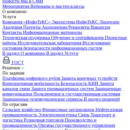
Новости
Мы в СМИ
Мероприятия
Вебинары и мастер-классы
О компании
Услуги
Компания «ИнфоТеКС»
Экосистема ИнфоТеКС
Лицензии
Академия
Патенты
Акционерам
Реквизиты
Вакансии
Контакты
Информационные материалы
Техническая поддержка
Обучение и сертификация
Проектные
работы
Исследовательская лаборатория
Исследование
состояния безопасности информационных систем
В раздел О компании
В раздел Услуги
ГОСТ
Решения
По задачам
Платформа цифрового рубля
Защита конечных устройств
Корпоративная мобильность
Безопасность КИИ
Защита
каналов связи
Защита промышленных систем
Защищенные
коммуникации
Подключение к государственным системам
Защищенные телемедицинские сервисы
В раздел решений
По отраслям
Сельское хозяйство
Финансовые организации
Нефтегазовая
промышленность
Электроэнергетика
Связь
Транспорт и
логистика
Розничная торговля
Производство и
промышленность
Органы государственного управления