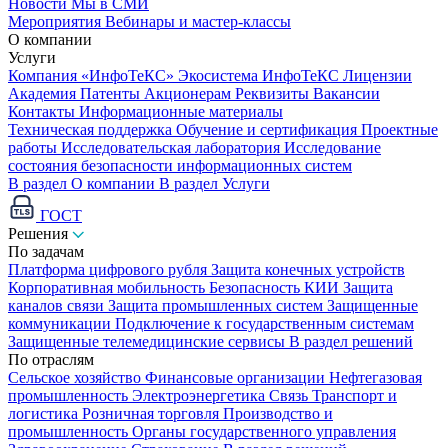
Новости
Мы в СМИ
Мероприятия
Вебинары и мастер-классы
О компании
Услуги
Компания «ИнфоТеКС»
Экосистема ИнфоТеКС
Лицензии
Академия
Патенты
Акционерам
Реквизиты
Вакансии
Контакты
Информационные материалы
Техническая поддержка
Обучение и сертификация
Проектные
работы
Исследовательская лаборатория
Исследование
состояния безопасности информационных систем
В раздел О компании
В раздел Услуги
ГОСТ
Решения
По задачам
Платформа цифрового рубля
Защита конечных устройств
Корпоративная мобильность
Безопасность КИИ
Защита
каналов связи
Защита промышленных систем
Защищенные
коммуникации
Подключение к государственным системам
Защищенные телемедицинские сервисы
В раздел решений
По отраслям
Сельское хозяйство
Финансовые организации
Нефтегазовая
промышленность
Электроэнергетика
Связь
Транспорт и
логистика
Розничная торговля
Производство и
промышленность
Органы государственного управления