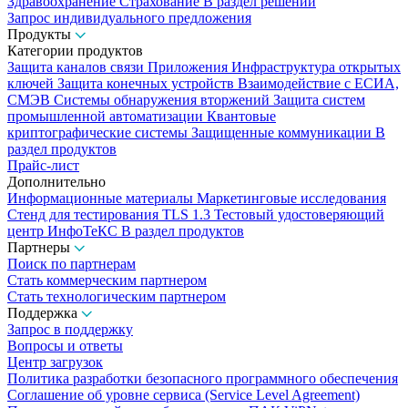
Здравоохранение
Страхование
В раздел решений
Запрос индивидуального предложения
Продукты
Категории продуктов
Защита каналов связи
Приложения
Инфраструктура открытых
ключей
Защита конечных устройств
Взаимодействие с ЕСИА,
СМЭВ
Системы обнаружения вторжений
Защита систем
промышленной автоматизации
Квантовые
криптографические системы
Защищенные коммуникации
В
раздел продуктов
Прайс-лист
Дополнительно
Информационные материалы
Маркетинговые исследования
Стенд для тестирования TLS 1.3
Тестовый удостоверяющий
центр ИнфоТеКС
В раздел продуктов
Партнеры
Поиск по партнерам
Стать коммерческим партнером
Стать технологическим партнером
Поддержка
Запрос в поддержку
Вопросы и ответы
Центр загрузок
Политика разработки безопасного программного обеспечения
Соглашение об уровне сервиса (Service Level Agreement)