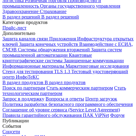
логистика
Розничная торговля
Производство и
промышленность
Органы государственного управления
Здравоохранение
Страхование
В раздел решений
В раздел решений
Категории продуктов
Прайс-лист
Дополнительно
Защита каналов связи
Приложения
Инфраструктура открытых
ключей
Защита конечных устройств
Взаимодействие с ЕСИА,
СМЭВ
Системы обнаружения вторжений
Защита систем
промышленной автоматизации
Квантовые
криптографические системы
Защищенные коммуникации
Информационные материалы
Маркетинговые исследования
Стенд для тестирования TLS 1.3
Тестовый удостоверяющий
центр ИнфоТеКС
В раздел продуктов
В раздел продуктов
Поиск по партнерам
Стать коммерческим партнером
Стать
технологическим партнером
Запрос в поддержку
Вопросы и ответы
Центр загрузок
Политика разработки безопасного программного обеспечения
Соглашение об уровне сервиса (Service Level Agreement)
Правила гарантийного обслуживания ПАК ViPNet
Форум
Публикации
События
Соцсети