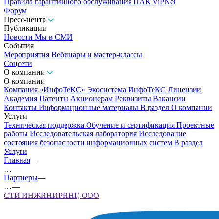
Правила гарантийного обслуживания ПАК ViPNet
Форум
Пресс-центр
Публикации
Новости
Мы в СМИ
События
Мероприятия
Вебинары и мастер-классы
Соцсети
О компании
О компании
Компания «ИнфоТеКС»
Экосистема ИнфоТеКС
Лицензии
Академия
Патенты
Акционерам
Реквизиты
Вакансии
Контакты
Информационные материалы
В раздел О компании
Услуги
Техническая поддержка
Обучение и сертификация
Проектные
работы
Исследовательская лаборатория
Исследование
состояния безопасности информационных систем
В раздел
Услуги
Главная
—
…
—
Партнеры
—
…
—
СТИ ИНЖИНИРИНГ, ООО