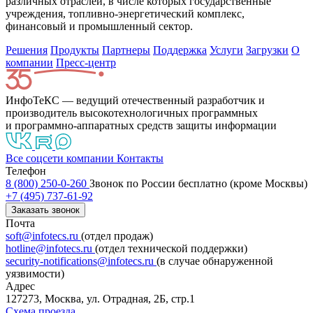
различных отраслей, в числе которых государственные
учреждения, топливно-энергетический комплекс,
финансовый и промышленный сектор.
Решения
Продукты
Партнeры
Поддержка
Услуги
Загрузки
О
компании
Пресс-центр
ИнфоТеКС — ведущий отечественный разработчик и
производитель высокотехнологичных программных
и программно-аппаратных средств защиты информации
Все соцсети компании
Контакты
Телефон
8 (800) 250-0-260
Звонок по России бесплатно (кроме Москвы)
+7 (495) 737-61-92
Заказать звонок
Почта
soft@infotecs.ru
(отдел продаж)
hotline@infotecs.ru
(отдел технической поддержки)
security-notifications@infotecs.ru
(в случае обнаруженной
уязвимости)
Адрес
127273, Москва, ул. Отрадная, 2Б, стр.1
Схема проезда