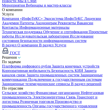
Новости
Мы в СМИ
Мероприятия
Вебинары и мастер-классы
О компании
Услуги
Компания «ИнфоТеКС»
Экосистема ИнфоТеКС
Лицензии
Академия
Патенты
Акционерам
Реквизиты
Вакансии
Контакты
Информационные материалы
Техническая поддержка
Обучение и сертификация
Проектные
работы
Исследовательская лаборатория
Исследование
состояния безопасности информационных систем
В раздел О компании
В раздел Услуги
ГОСТ
Решения
По задачам
Платформа цифрового рубля
Защита конечных устройств
Корпоративная мобильность
Безопасность КИИ
Защита
каналов связи
Защита промышленных систем
Защищенные
коммуникации
Подключение к государственным системам
Защищенные телемедицинские сервисы
В раздел решений
По отраслям
Сельское хозяйство
Финансовые организации
Нефтегазовая
промышленность
Электроэнергетика
Связь
Транспорт и
логистика
Розничная торговля
Производство и
промышленность
Органы государственного управления