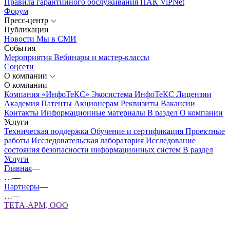
Правила гарантийного обслуживания ПАК ViPNet
Форум
Пресс-центр
Публикации
Новости
Мы в СМИ
События
Мероприятия
Вебинары и мастер-классы
Соцсети
О компании
О компании
Компания «ИнфоТеКС»
Экосистема ИнфоТеКС
Лицензии
Академия
Патенты
Акционерам
Реквизиты
Вакансии
Контакты
Информационные материалы
В раздел О компании
Услуги
Техническая поддержка
Обучение и сертификация
Проектные
работы
Исследовательская лаборатория
Исследование
состояния безопасности информационных систем
В раздел
Услуги
Главная
—
…
—
Партнеры
—
…
—
ТЕТА-АРМ, ООО