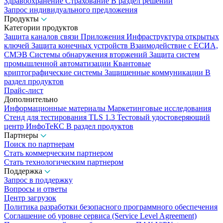
Здравоохранение
Страхование
В раздел решений
Запрос индивидуального предложения
Продукты
Категории продуктов
Защита каналов связи
Приложения
Инфраструктура открытых
ключей
Защита конечных устройств
Взаимодействие с ЕСИА,
СМЭВ
Системы обнаружения вторжений
Защита систем
промышленной автоматизации
Квантовые
криптографические системы
Защищенные коммуникации
В
раздел продуктов
Прайс-лист
Дополнительно
Информационные материалы
Маркетинговые исследования
Стенд для тестирования TLS 1.3
Тестовый удостоверяющий
центр ИнфоТеКС
В раздел продуктов
Партнеры
Поиск по партнерам
Стать коммерческим партнером
Стать технологическим партнером
Поддержка
Запрос в поддержку
Вопросы и ответы
Центр загрузок
Политика разработки безопасного программного обеспечения
Соглашение об уровне сервиса (Service Level Agreement)