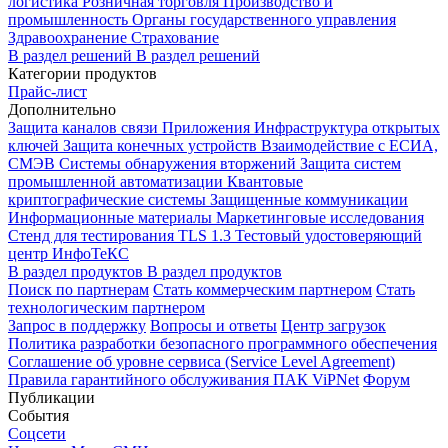
логистика
Розничная торговля
Производство и
промышленность
Органы государственного управления
Здравоохранение
Страхование
В раздел решений
В раздел решений
Категории продуктов
Прайс-лист
Дополнительно
Защита каналов связи
Приложения
Инфраструктура открытых
ключей
Защита конечных устройств
Взаимодействие с ЕСИА,
СМЭВ
Системы обнаружения вторжений
Защита систем
промышленной автоматизации
Квантовые
криптографические системы
Защищенные коммуникации
Информационные материалы
Маркетинговые исследования
Стенд для тестирования TLS 1.3
Тестовый удостоверяющий
центр ИнфоТеКС
В раздел продуктов
В раздел продуктов
Поиск по партнерам
Стать коммерческим партнером
Стать
технологическим партнером
Запрос в поддержку
Вопросы и ответы
Центр загрузок
Политика разработки безопасного программного обеспечения
Соглашение об уровне сервиса (Service Level Agreement)
Правила гарантийного обслуживания ПАК ViPNet
Форум
Публикации
События
Соцсети