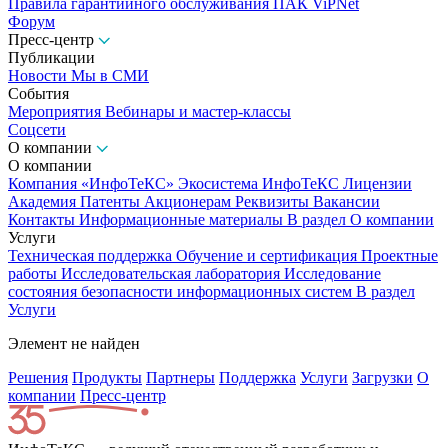
Правила гарантийного обслуживания ПАК ViPNet
Форум
Пресс-центр
Публикации
Новости
Мы в СМИ
События
Мероприятия
Вебинары и мастер-классы
Соцсети
О компании
О компании
Компания «ИнфоТеКС»
Экосистема ИнфоТеКС
Лицензии
Академия
Патенты
Акционерам
Реквизиты
Вакансии
Контакты
Информационные материалы
В раздел О компании
Услуги
Техническая поддержка
Обучение и сертификация
Проектные
работы
Исследовательская лаборатория
Исследование
состояния безопасности информационных систем
В раздел
Услуги
Элемент не найден
Решения
Продукты
Партнeры
Поддержка
Услуги
Загрузки
О
компании
Пресс-центр