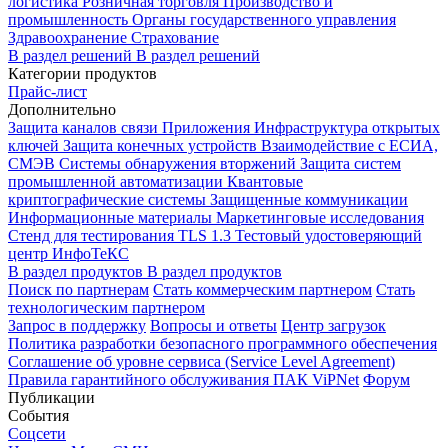
логистика
Розничная торговля
Производство и
промышленность
Органы государственного управления
Здравоохранение
Страхование
В раздел решений
В раздел решений
Категории продуктов
Прайс-лист
Дополнительно
Защита каналов связи
Приложения
Инфраструктура открытых
ключей
Защита конечных устройств
Взаимодействие с ЕСИА,
СМЭВ
Системы обнаружения вторжений
Защита систем
промышленной автоматизации
Квантовые
криптографические системы
Защищенные коммуникации
Информационные материалы
Маркетинговые исследования
Стенд для тестирования TLS 1.3
Тестовый удостоверяющий
центр ИнфоТеКС
В раздел продуктов
В раздел продуктов
Поиск по партнерам
Стать коммерческим партнером
Стать
технологическим партнером
Запрос в поддержку
Вопросы и ответы
Центр загрузок
Политика разработки безопасного программного обеспечения
Соглашение об уровне сервиса (Service Level Agreement)
Правила гарантийного обслуживания ПАК ViPNet
Форум
Публикации
События
Соцсети