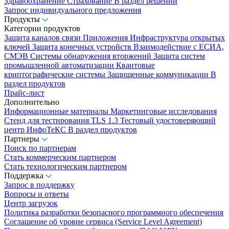
Здравоохранение
Страхование
В раздел решений
Запрос индивидуального предложения
Продукты
Категории продуктов
Защита каналов связи
Приложения
Инфраструктура открытых
ключей
Защита конечных устройств
Взаимодействие с ЕСИА,
СМЭВ
Системы обнаружения вторжений
Защита систем
промышленной автоматизации
Квантовые
криптографические системы
Защищенные коммуникации
В
раздел продуктов
Прайс-лист
Дополнительно
Информационные материалы
Маркетинговые исследования
Стенд для тестирования TLS 1.3
Тестовый удостоверяющий
центр ИнфоТеКС
В раздел продуктов
Партнеры
Поиск по партнерам
Стать коммерческим партнером
Стать технологическим партнером
Поддержка
Запрос в поддержку
Вопросы и ответы
Центр загрузок
Политика разработки безопасного программного обеспечения
Соглашение об уровне сервиса (Service Level Agreement)