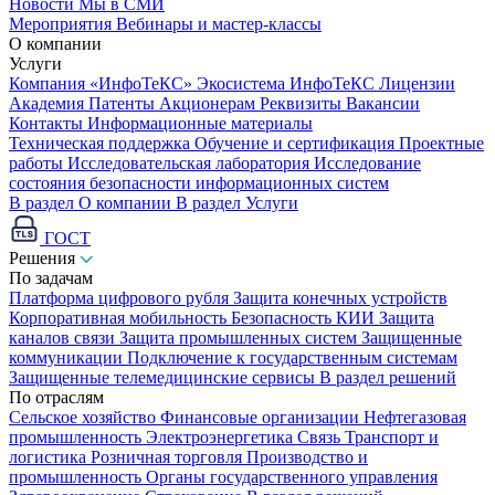
Новости
Мы в СМИ
Мероприятия
Вебинары и мастер-классы
О компании
Услуги
Компания «ИнфоТеКС»
Экосистема ИнфоТеКС
Лицензии
Академия
Патенты
Акционерам
Реквизиты
Вакансии
Контакты
Информационные материалы
Техническая поддержка
Обучение и сертификация
Проектные
работы
Исследовательская лаборатория
Исследование
состояния безопасности информационных систем
В раздел О компании
В раздел Услуги
ГОСТ
Решения
По задачам
Платформа цифрового рубля
Защита конечных устройств
Корпоративная мобильность
Безопасность КИИ
Защита
каналов связи
Защита промышленных систем
Защищенные
коммуникации
Подключение к государственным системам
Защищенные телемедицинские сервисы
В раздел решений
По отраслям
Сельское хозяйство
Финансовые организации
Нефтегазовая
промышленность
Электроэнергетика
Связь
Транспорт и
логистика
Розничная торговля
Производство и
промышленность
Органы государственного управления