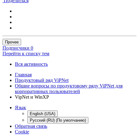
Поделиться
Прочее
Подписчики
0
Перейти к списку тем
Вся активность
Главная
Продуктовый ряд ViPNet
Общие вопросы по продуктовому ряду ViPNet для
корпоративных пользователей
VipNet и WinXP
Язык
English (USA)
Русский (RU) (По умолчанию)
Обратная связь
Cookie