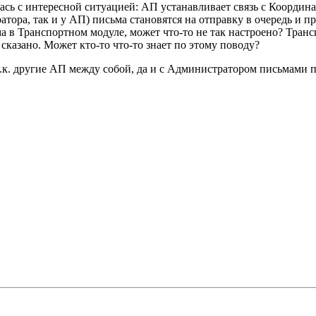
сь с интересной ситуацией: АП устанавливает связь с Координа
тора, так и у АП) письма становятся на отправку в очередь и п
ма в Транспортном модуле, может что-то не так настроено? Транс
азано. Может кто-то что-то знает по этому поводу?
 т.к. другие АП между собой, да и с Администратором письмами