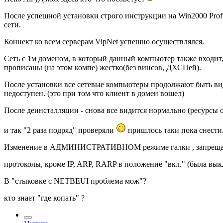
После успешной установки строго инструкции на Win2000 Proff 
сети.
Коннект ко всем серверам VipNet успешно осуществлялся.
Сеть с 1м доменом, в который данный компьютер также входит,
прописаны (на этом компе) жестко(без винсов, ДХСПей).
После установки все сетевые компьютеры продолжают быть вид
недоступен. (это при том что клиент в домен вошел)
После деинсталляции - снова все видится нормально (ресурсы 
и так "2 раза подряд" проверяли
пришлось таки пока снести
Изменение в АДМИНИСТРАТИВНОМ режиме галки , запрещ
протоколы, кроме IP, ARP, RARP в положение "вкл." (была вы
В "стыковке с NETBEUI проблема мож"?
кто знает "где копать" ?