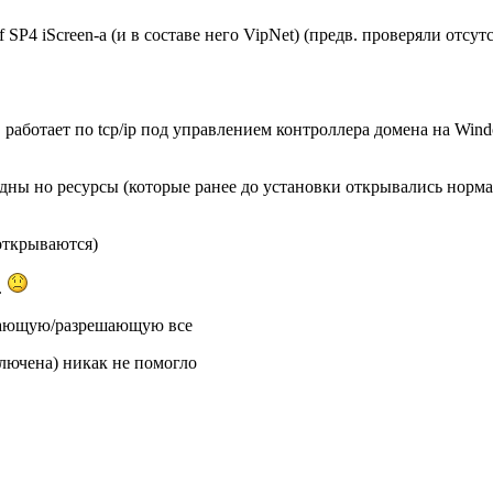
SP4 iScreen-a (и в составе него VipNet) (предв. проверяли отс
 работает по tcp/ip под управлением контроллера домена на Win
ны но ресурсы (которые ранее до установки открывались норма
открываются)
.
ающую/разрешающую все
ключена) никак не помогло