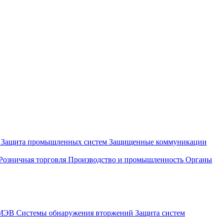
и
Защита промышленных систем
Защищенные коммуникации
Розничная торговля
Производство и промышленность
Органы
СМЭВ
Системы обнаружения вторжений
Защита систем