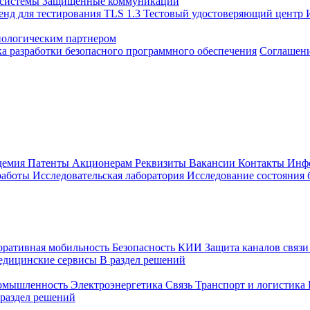
 системы
Защищенные коммуникации
енд для тестирования TLS 1.3
Тестовый удостоверяющий центр
нологическим партнером
а разработки безопасного программного обеспечения
Соглашение
демия
Патенты
Акционерам
Реквизиты
Вакансии
Контакты
Инф
работы
Исследовательская лаборатория
Исследование состояния
оративная мобильность
Безопасность КИИ
Защита каналов связ
едицинские сервисы
В раздел решений
ромышленность
Электроэнергетика
Связь
Транспорт и логистика
 раздел решений