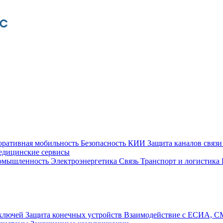
оративная мобильность
Безопасность КИИ
Защита каналов связ
едицинские сервисы
ромышленность
Электроэнергетика
Связь
Транспорт и логистика
 ключей
Защита конечных устройств
Взаимодействие с ЕСИА, 