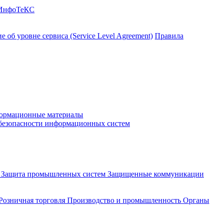
 ИнфоТеКС
 об уровне сервиса (Service Level Agreement)
Правила
ормационные материалы
 безопасности информационных систем
и
Защита промышленных систем
Защищенные коммуникации
Розничная торговля
Производство и промышленность
Органы