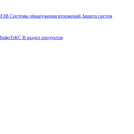
СМЭВ
Системы обнаружения вторжений
Защита систем
р ИнфоТеКС
В раздел продуктов