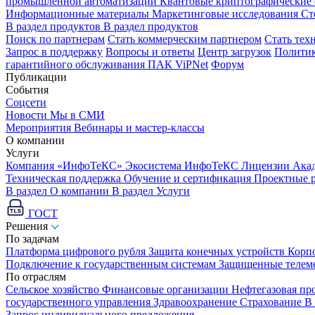
промышленной автоматизации
Квантовые криптографические
Информационные материалы
Маркетинговые исследования
Ст
В раздел продуктов
В раздел продуктов
Поиск по партнерам
Стать коммерческим партнером
Стать тех
Запрос в поддержку
Вопросы и ответы
Центр загрузок
Политик
гарантийного обслуживания ПАК ViPNet
Форум
Публикации
События
Соцсети
Новости
Мы в СМИ
Мероприятия
Вебинары и мастер-классы
О компании
Услуги
Компания «ИнфоТеКС»
Экосистема ИнфоТеКС
Лицензии
Ака
Техническая поддержка
Обучение и сертификация
Проектные 
В раздел О компании
В раздел Услуги
ГОСТ
Решения
По задачам
Платформа цифрового рубля
Защита конечных устройств
Корп
Подключение к государственным системам
Защищенные телем
По отраслям
Сельское хозяйство
Финансовые организации
Нефтегазовая п
государственного управления
Здравоохранение
Страхование
В
Запрос индивидуального предложения