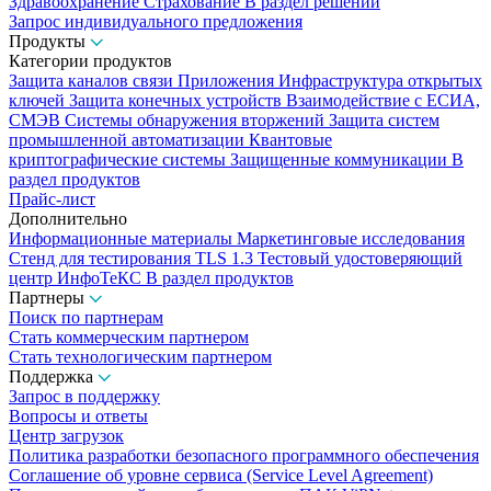
Здравоохранение
Страхование
В раздел решений
Запрос индивидуального предложения
Продукты
Категории продуктов
Защита каналов связи
Приложения
Инфраструктура открытых
ключей
Защита конечных устройств
Взаимодействие с ЕСИА,
СМЭВ
Системы обнаружения вторжений
Защита систем
промышленной автоматизации
Квантовые
криптографические системы
Защищенные коммуникации
В
раздел продуктов
Прайс-лист
Дополнительно
Информационные материалы
Маркетинговые исследования
Стенд для тестирования TLS 1.3
Тестовый удостоверяющий
центр ИнфоТеКС
В раздел продуктов
Партнеры
Поиск по партнерам
Стать коммерческим партнером
Стать технологическим партнером
Поддержка
Запрос в поддержку
Вопросы и ответы
Центр загрузок
Политика разработки безопасного программного обеспечения
Соглашение об уровне сервиса (Service Level Agreement)