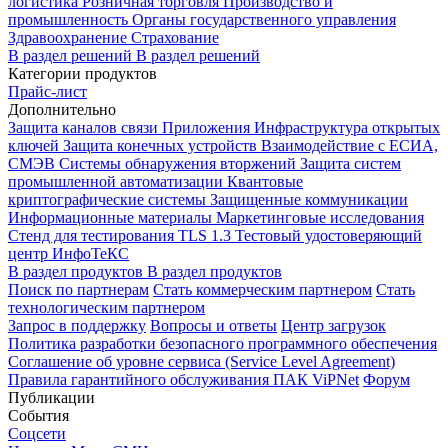
логистика
Розничная торговля
Производство и
промышленность
Органы государственного управления
Здравоохранение
Страхование
В раздел решений
В раздел решений
Категории продуктов
Прайс-лист
Дополнительно
Защита каналов связи
Приложения
Инфраструктура открытых
ключей
Защита конечных устройств
Взаимодействие с ЕСИА,
СМЭВ
Системы обнаружения вторжений
Защита систем
промышленной автоматизации
Квантовые
криптографические системы
Защищенные коммуникации
Информационные материалы
Маркетинговые исследования
Стенд для тестирования TLS 1.3
Тестовый удостоверяющий
центр ИнфоТеКС
В раздел продуктов
В раздел продуктов
Поиск по партнерам
Стать коммерческим партнером
Стать
технологическим партнером
Запрос в поддержку
Вопросы и ответы
Центр загрузок
Политика разработки безопасного программного обеспечения
Соглашение об уровне сервиса (Service Level Agreement)
Правила гарантийного обслуживания ПАК ViPNet
Форум
Публикации
События
Соцсети