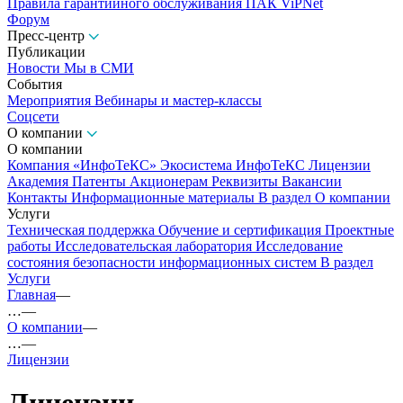
Правила гарантийного обслуживания ПАК ViPNet
Форум
Пресс-центр
Публикации
Новости
Мы в СМИ
События
Мероприятия
Вебинары и мастер-классы
Соцсети
О компании
О компании
Компания «ИнфоТеКС»
Экосистема ИнфоТеКС
Лицензии
Академия
Патенты
Акционерам
Реквизиты
Вакансии
Контакты
Информационные материалы
В раздел О компании
Услуги
Техническая поддержка
Обучение и сертификация
Проектные
работы
Исследовательская лаборатория
Исследование
состояния безопасности информационных систем
В раздел
Услуги
Главная
—
…
—
О компании
—
…
—
Лицензии