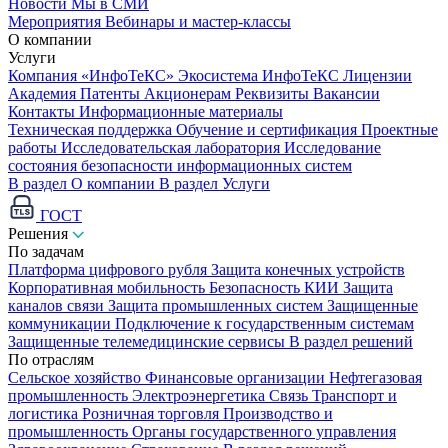
Новости
Мы в СМИ
Мероприятия
Вебинары и мастер-классы
О компании
Услуги
Компания «ИнфоТеКС»
Экосистема ИнфоТеКС
Лицензии
Академия
Патенты
Акционерам
Реквизиты
Вакансии
Контакты
Информационные материалы
Техническая поддержка
Обучение и сертификация
Проектные
работы
Исследовательская лаборатория
Исследование
состояния безопасности информационных систем
В раздел О компании
В раздел Услуги
ГОСТ
Решения
По задачам
Платформа цифрового рубля
Защита конечных устройств
Корпоративная мобильность
Безопасность КИИ
Защита
каналов связи
Защита промышленных систем
Защищенные
коммуникации
Подключение к государственным системам
Защищенные телемедицинские сервисы
В раздел решений
По отраслям
Сельское хозяйство
Финансовые организации
Нефтегазовая
промышленность
Электроэнергетика
Связь
Транспорт и
логистика
Розничная торговля
Производство и
промышленность
Органы государственного управления