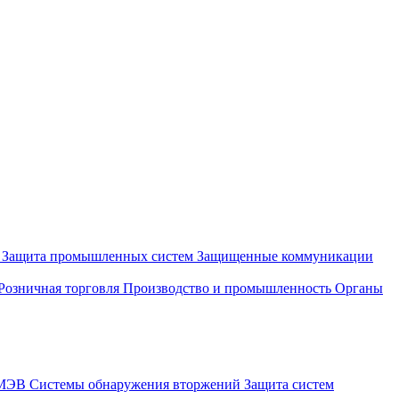
и
Защита промышленных систем
Защищенные коммуникации
Розничная торговля
Производство и промышленность
Органы
СМЭВ
Системы обнаружения вторжений
Защита систем