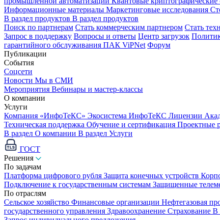
промышленной автоматизации
Квантовые криптографические
Информационные материалы
Маркетинговые исследования
Ст
В раздел продуктов
В раздел продуктов
Поиск по партнерам
Стать коммерческим партнером
Стать тех
Запрос в поддержку
Вопросы и ответы
Центр загрузок
Политик
гарантийного обслуживания ПАК ViPNet
Форум
Публикации
События
Соцсети
Новости
Мы в СМИ
Мероприятия
Вебинары и мастер-классы
О компании
Услуги
Компания «ИнфоТеКС»
Экосистема ИнфоТеКС
Лицензии
Ака
Техническая поддержка
Обучение и сертификация
Проектные 
В раздел О компании
В раздел Услуги
ГОСТ
Решения
По задачам
Платформа цифрового рубля
Защита конечных устройств
Корп
Подключение к государственным системам
Защищенные телем
По отраслям
Сельское хозяйство
Финансовые организации
Нефтегазовая п
государственного управления
Здравоохранение
Страхование
В
Запрос индивидуального предложения