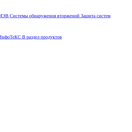
СМЭВ
Системы обнаружения вторжений
Защита систем
р ИнфоТеКС
В раздел продуктов