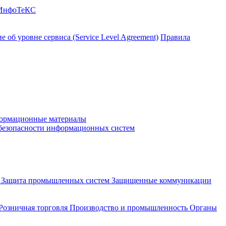
 ИнфоТеКС
 об уровне сервиса (Service Level Agreement)
Правила
ормационные материалы
 безопасности информационных систем
и
Защита промышленных систем
Защищенные коммуникации
Розничная торговля
Производство и промышленность
Органы