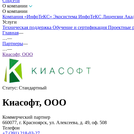
Соцсети
О компании
О компании
Компания «ИнфоТеКС»
Экосистема ИнфоТеКС
Лицензии
Ака
Услуги
Техническая поддержка
Обучение и сертификация
Проектные 
Главная
—
…
—
Партнеры
—
…
—
Киасофт, ООО
Статус:
Стандартный
Киасофт, ООО
Коммерческий партнер
660077, г. Красноярск, ул. Алексеева, д. 49, оф. 508
Телефон
+7 (391) 218-03-27