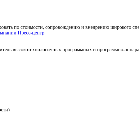
ировать по стоимости, сопровождению и внедрению широкого сп
омпании
Пресс-центр
итель высокотехнологичных программных и программно-аппар
ости)