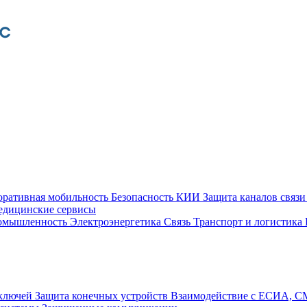
оративная мобильность
Безопасность КИИ
Защита каналов связ
едицинские сервисы
ромышленность
Электроэнергетика
Связь
Транспорт и логистика
 ключей
Защита конечных устройств
Взаимодействие с ЕСИА, 