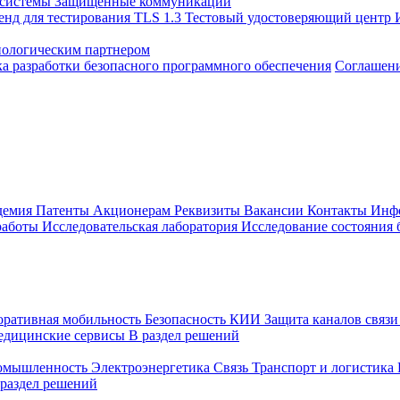
 системы
Защищенные коммуникации
енд для тестирования TLS 1.3
Тестовый удостоверяющий центр
нологическим партнером
а разработки безопасного программного обеспечения
Соглашение
демия
Патенты
Акционерам
Реквизиты
Вакансии
Контакты
Инф
работы
Исследовательская лаборатория
Исследование состояния
оративная мобильность
Безопасность КИИ
Защита каналов связ
едицинские сервисы
В раздел решений
ромышленность
Электроэнергетика
Связь
Транспорт и логистика
 раздел решений