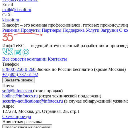
Email
mail@kiasoft.ru
Сайт
kiasoft.ru
Киасофт – это команда профессионалов, готовых проконсульт
Решения
Продукты
Партнeры
Поддержка
Услуги
Загрузки
О к
ИнфоТеКС — ведущий отечественный разработчик и производ
Все соцсети компании
Контакты
Телефон
8 (800) 250-0-260
Звонок по России бесплатно (кроме Москвы)
+7 (495) 737-61-92
Заказать звонок
Почта
soft@infotecs.ru
(отдел продаж)
hotline@infotecs.ru
(отдел технической поддержки)
security-notifications@infotecs.ru
(в случае обнаруженной уязвим
Адрес
127273, Москва, ул. Отрадная, 2Б, стр.1
Схема проезда
Новостная рассылка
Подписаться на рассылку