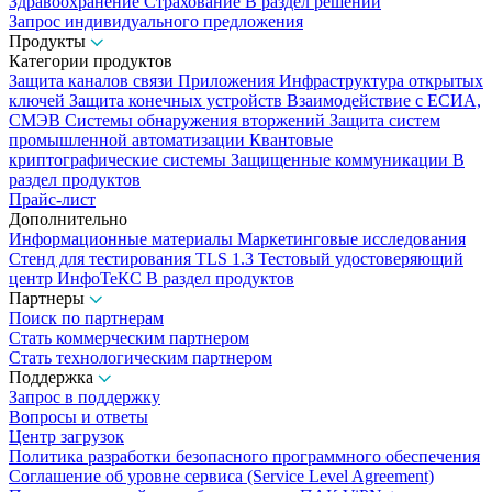
Здравоохранение
Страхование
В раздел решений
Запрос индивидуального предложения
Продукты
Категории продуктов
Защита каналов связи
Приложения
Инфраструктура открытых
ключей
Защита конечных устройств
Взаимодействие с ЕСИА,
СМЭВ
Системы обнаружения вторжений
Защита систем
промышленной автоматизации
Квантовые
криптографические системы
Защищенные коммуникации
В
раздел продуктов
Прайс-лист
Дополнительно
Информационные материалы
Маркетинговые исследования
Стенд для тестирования TLS 1.3
Тестовый удостоверяющий
центр ИнфоТеКС
В раздел продуктов
Партнеры
Поиск по партнерам
Стать коммерческим партнером
Стать технологическим партнером
Поддержка
Запрос в поддержку
Вопросы и ответы
Центр загрузок
Политика разработки безопасного программного обеспечения
Соглашение об уровне сервиса (Service Level Agreement)