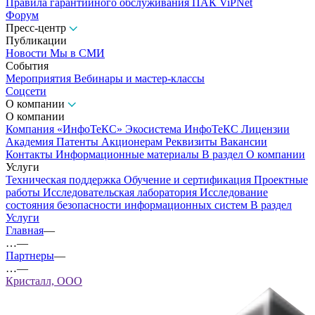
Правила гарантийного обслуживания ПАК ViPNet
Форум
Пресс-центр
Публикации
Новости
Мы в СМИ
События
Мероприятия
Вебинары и мастер-классы
Соцсети
О компании
О компании
Компания «ИнфоТеКС»
Экосистема ИнфоТеКС
Лицензии
Академия
Патенты
Акционерам
Реквизиты
Вакансии
Контакты
Информационные материалы
В раздел О компании
Услуги
Техническая поддержка
Обучение и сертификация
Проектные
работы
Исследовательская лаборатория
Исследование
состояния безопасности информационных систем
В раздел
Услуги
Главная
—
…
—
Партнеры
—
…
—
Кристалл, ООО