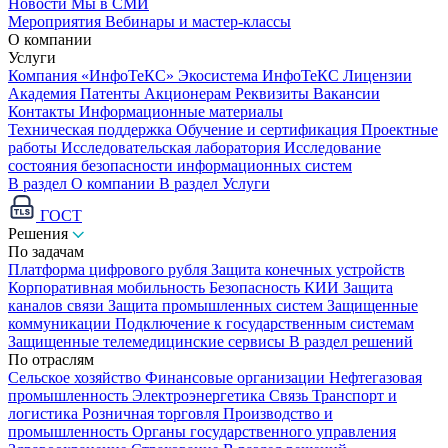
Новости
Мы в СМИ
Мероприятия
Вебинары и мастер-классы
О компании
Услуги
Компания «ИнфоТеКС»
Экосистема ИнфоТеКС
Лицензии
Академия
Патенты
Акционерам
Реквизиты
Вакансии
Контакты
Информационные материалы
Техническая поддержка
Обучение и сертификация
Проектные
работы
Исследовательская лаборатория
Исследование
состояния безопасности информационных систем
В раздел О компании
В раздел Услуги
ГОСТ
Решения
По задачам
Платформа цифрового рубля
Защита конечных устройств
Корпоративная мобильность
Безопасность КИИ
Защита
каналов связи
Защита промышленных систем
Защищенные
коммуникации
Подключение к государственным системам
Защищенные телемедицинские сервисы
В раздел решений
По отраслям
Сельское хозяйство
Финансовые организации
Нефтегазовая
промышленность
Электроэнергетика
Связь
Транспорт и
логистика
Розничная торговля
Производство и
промышленность
Органы государственного управления