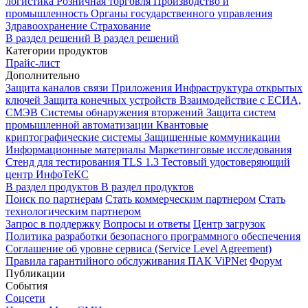
логистика
Розничная торговля
Производство и
промышленность
Органы государственного управления
Здравоохранение
Страхование
В раздел решений
В раздел решений
Категории продуктов
Прайс-лист
Дополнительно
Защита каналов связи
Приложения
Инфраструктура открытых
ключей
Защита конечных устройств
Взаимодействие с ЕСИА,
СМЭВ
Системы обнаружения вторжений
Защита систем
промышленной автоматизации
Квантовые
криптографические системы
Защищенные коммуникации
Информационные материалы
Маркетинговые исследования
Стенд для тестирования TLS 1.3
Тестовый удостоверяющий
центр ИнфоТеКС
В раздел продуктов
В раздел продуктов
Поиск по партнерам
Стать коммерческим партнером
Стать
технологическим партнером
Запрос в поддержку
Вопросы и ответы
Центр загрузок
Политика разработки безопасного программного обеспечения
Соглашение об уровне сервиса (Service Level Agreement)
Правила гарантийного обслуживания ПАК ViPNet
Форум
Публикации
События
Соцсети