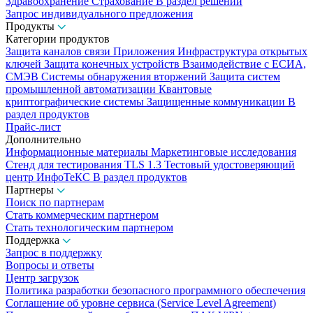
Здравоохранение
Страхование
В раздел решений
Запрос индивидуального предложения
Продукты
Категории продуктов
Защита каналов связи
Приложения
Инфраструктура открытых
ключей
Защита конечных устройств
Взаимодействие с ЕСИА,
СМЭВ
Системы обнаружения вторжений
Защита систем
промышленной автоматизации
Квантовые
криптографические системы
Защищенные коммуникации
В
раздел продуктов
Прайс-лист
Дополнительно
Информационные материалы
Маркетинговые исследования
Стенд для тестирования TLS 1.3
Тестовый удостоверяющий
центр ИнфоТеКС
В раздел продуктов
Партнеры
Поиск по партнерам
Стать коммерческим партнером
Стать технологическим партнером
Поддержка
Запрос в поддержку
Вопросы и ответы
Центр загрузок
Политика разработки безопасного программного обеспечения
Соглашение об уровне сервиса (Service Level Agreement)