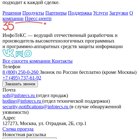
подходит к каждой сделке.
Решения
Продукты
Партнeры
Поддержка
Услуги
Загрузки
О
компании
Пресс-центр
ИнфоТеКС — ведущий отечественный разработчик и
производитель высокотехнологичных программных
и программно-аппаратных средств защиты информации
Все соцсети компании
Контакты
Телефон
8 (800) 250-0-260
Звонок по России бесплатно (кроме Москвы)
+7 (495) 737-61-92
Заказать звонок
Почта
soft@infotecs.ru
(отдел продаж)
hotline@infotecs.ru
(отдел технической поддержки)
security-notifications@infotecs.ru
(в случае обнаруженной
уязвимости)
Адрес
127273, Москва, ул. Отрадная, 2Б, стр.1
Схема проезда
Новостная рассылка