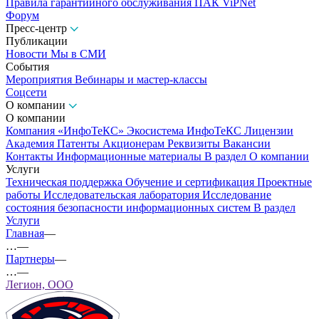
Правила гарантийного обслуживания ПАК ViPNet
Форум
Пресс-центр
Публикации
Новости
Мы в СМИ
События
Мероприятия
Вебинары и мастер-классы
Соцсети
О компании
О компании
Компания «ИнфоТеКС»
Экосистема ИнфоТеКС
Лицензии
Академия
Патенты
Акционерам
Реквизиты
Вакансии
Контакты
Информационные материалы
В раздел О компании
Услуги
Техническая поддержка
Обучение и сертификация
Проектные
работы
Исследовательская лаборатория
Исследование
состояния безопасности информационных систем
В раздел
Услуги
Главная
—
…
—
Партнеры
—
…
—
Легион, ООО