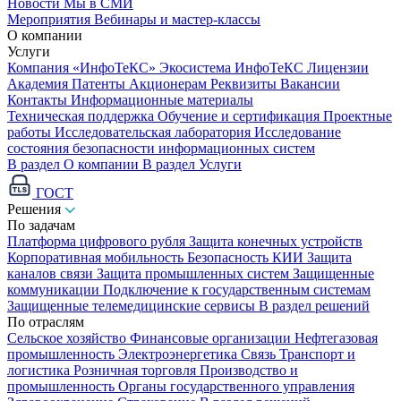
Новости
Мы в СМИ
Мероприятия
Вебинары и мастер-классы
О компании
Услуги
Компания «ИнфоТеКС»
Экосистема ИнфоТеКС
Лицензии
Академия
Патенты
Акционерам
Реквизиты
Вакансии
Контакты
Информационные материалы
Техническая поддержка
Обучение и сертификация
Проектные
работы
Исследовательская лаборатория
Исследование
состояния безопасности информационных систем
В раздел О компании
В раздел Услуги
ГОСТ
Решения
По задачам
Платформа цифрового рубля
Защита конечных устройств
Корпоративная мобильность
Безопасность КИИ
Защита
каналов связи
Защита промышленных систем
Защищенные
коммуникации
Подключение к государственным системам
Защищенные телемедицинские сервисы
В раздел решений
По отраслям
Сельское хозяйство
Финансовые организации
Нефтегазовая
промышленность
Электроэнергетика
Связь
Транспорт и
логистика
Розничная торговля
Производство и
промышленность
Органы государственного управления