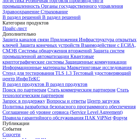
логистика
Розничная торговля
Производство и
промышленность
Органы государственного управления
Здравоохранение
Страхование
В раздел решений
В раздел решений
Категории продуктов
Прайс-лист
Дополнительно
Защита каналов связи
Приложения
Инфраструктура открытых
ключей
Защита конечных устройств
Взаимодействие с ЕСИА,
СМЭВ
Системы обнаружения вторжений
Защита систем
промышленной автоматизации
Квантовые
криптографические системы
Защищенные коммуникации
Информационные материалы
Маркетинговые исследования
Стенд для тестирования TLS 1.3
Тестовый удостоверяющий
центр ИнфоТеКС
В раздел продуктов
В раздел продуктов
Поиск по партнерам
Стать коммерческим партнером
Стать
технологическим партнером
Запрос в поддержку
Вопросы и ответы
Центр загрузок
Политика разработки безопасного программного обеспечения
Соглашение об уровне сервиса (Service Level Agreement)
Правила гарантийного обслуживания ПАК ViPNet
Форум
Публикации
События
Соцсети