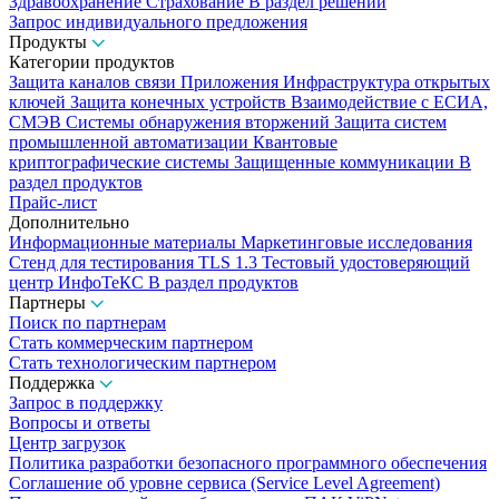
Здравоохранение
Страхование
В раздел решений
Запрос индивидуального предложения
Продукты
Категории продуктов
Защита каналов связи
Приложения
Инфраструктура открытых
ключей
Защита конечных устройств
Взаимодействие с ЕСИА,
СМЭВ
Системы обнаружения вторжений
Защита систем
промышленной автоматизации
Квантовые
криптографические системы
Защищенные коммуникации
В
раздел продуктов
Прайс-лист
Дополнительно
Информационные материалы
Маркетинговые исследования
Стенд для тестирования TLS 1.3
Тестовый удостоверяющий
центр ИнфоТеКС
В раздел продуктов
Партнеры
Поиск по партнерам
Стать коммерческим партнером
Стать технологическим партнером
Поддержка
Запрос в поддержку
Вопросы и ответы
Центр загрузок
Политика разработки безопасного программного обеспечения
Соглашение об уровне сервиса (Service Level Agreement)