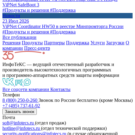
ViPNet SafeBoot 3
#Продукты и решения
#Поддержка
Новости
23 Июл 2026
ViPNet Coordinator HW50 в реестре Минпромторга России
#Продукты и решения
#Поддержка
Все публикации
Решения
Продукты
Партнeры
Поддержка
Услуги
Загрузки
О
компании
Пресс-центр
ИнфоТеКС — ведущий отечественный разработчик и
производитель высокотехнологичных программных
и программно-аппаратных средств защиты информации
Все соцсети компании
Контакты
Телефон
8 (800) 250-0-260
Звонок по России бесплатно (кроме Москвы)
+7 (495) 737-61-92
Заказать звонок
Почта
soft@infotecs.ru
(отдел продаж)
hotline@infotecs.ru
(отдел технической поддержки)
security-notifications@infotecs.ru
(в случае обнаруженной