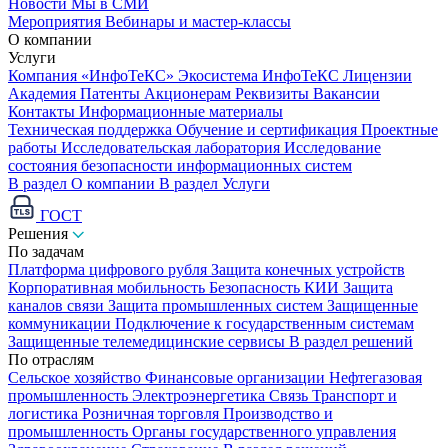
Новости
Мы в СМИ
Мероприятия
Вебинары и мастер-классы
О компании
Услуги
Компания «ИнфоТеКС»
Экосистема ИнфоТеКС
Лицензии
Академия
Патенты
Акционерам
Реквизиты
Вакансии
Контакты
Информационные материалы
Техническая поддержка
Обучение и сертификация
Проектные
работы
Исследовательская лаборатория
Исследование
состояния безопасности информационных систем
В раздел О компании
В раздел Услуги
ГОСТ
Решения
По задачам
Платформа цифрового рубля
Защита конечных устройств
Корпоративная мобильность
Безопасность КИИ
Защита
каналов связи
Защита промышленных систем
Защищенные
коммуникации
Подключение к государственным системам
Защищенные телемедицинские сервисы
В раздел решений
По отраслям
Сельское хозяйство
Финансовые организации
Нефтегазовая
промышленность
Электроэнергетика
Связь
Транспорт и
логистика
Розничная торговля
Производство и
промышленность
Органы государственного управления