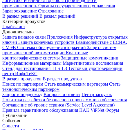
логистика
Розничная торговля
Производство и
промышленность
Органы государственного управления
Здравоохранение
Страхование
В раздел решений
В раздел решений
Категории продуктов
Прайс-лист
Дополнительно
Защита каналов связи
Приложения
Инфраструктура открытых
ключей
Защита конечных устройств
Взаимодействие с ЕСИА,
СМЭВ
Системы обнаружения вторжений
Защита систем
промышленной автоматизации
Квантовые
криптографические системы
Защищенные коммуникации
Информационные материалы
Маркетинговые исследования
Стенд для тестирования TLS 1.3
Тестовый удостоверяющий
центр ИнфоТеКС
В раздел продуктов
В раздел продуктов
Поиск по партнерам
Стать коммерческим партнером
Стать
технологическим партнером
Запрос в поддержку
Вопросы и ответы
Центр загрузок
Политика разработки безопасного программного обеспечения
Соглашение об уровне сервиса (Service Level Agreement)
Правила гарантийного обслуживания ПАК ViPNet
Форум
Публикации
События
Соцсети