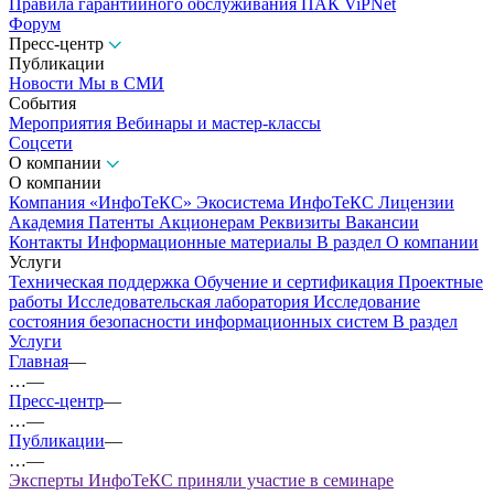
Правила гарантийного обслуживания ПАК ViPNet
Форум
Пресс-центр
Публикации
Новости
Мы в СМИ
События
Мероприятия
Вебинары и мастер-классы
Соцсети
О компании
О компании
Компания «ИнфоТеКС»
Экосистема ИнфоТеКС
Лицензии
Академия
Патенты
Акционерам
Реквизиты
Вакансии
Контакты
Информационные материалы
В раздел О компании
Услуги
Техническая поддержка
Обучение и сертификация
Проектные
работы
Исследовательская лаборатория
Исследование
состояния безопасности информационных систем
В раздел
Услуги
Главная
—
…
—
Пресс-центр
—
…
—
Публикации
—
…
—
Эксперты ИнфоТеКС приняли участие в семинаре