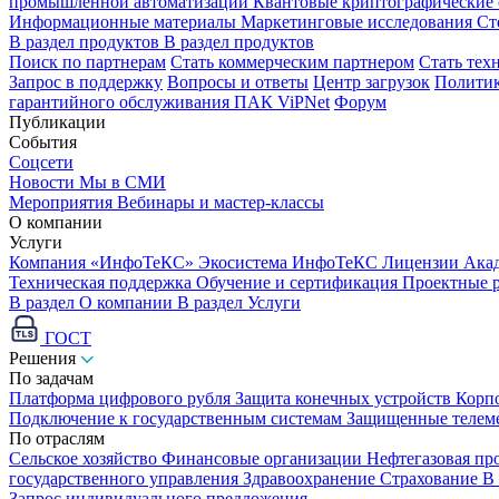
промышленной автоматизации
Квантовые криптографические
Информационные материалы
Маркетинговые исследования
Ст
В раздел продуктов
В раздел продуктов
Поиск по партнерам
Стать коммерческим партнером
Стать тех
Запрос в поддержку
Вопросы и ответы
Центр загрузок
Политик
гарантийного обслуживания ПАК ViPNet
Форум
Публикации
События
Соцсети
Новости
Мы в СМИ
Мероприятия
Вебинары и мастер-классы
О компании
Услуги
Компания «ИнфоТеКС»
Экосистема ИнфоТеКС
Лицензии
Ака
Техническая поддержка
Обучение и сертификация
Проектные 
В раздел О компании
В раздел Услуги
ГОСТ
Решения
По задачам
Платформа цифрового рубля
Защита конечных устройств
Корп
Подключение к государственным системам
Защищенные телем
По отраслям
Сельское хозяйство
Финансовые организации
Нефтегазовая п
государственного управления
Здравоохранение
Страхование
В
Запрос индивидуального предложения