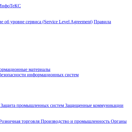
 ИнфоТеКС
 об уровне сервиса (Service Level Agreement)
Правила
ормационные материалы
 безопасности информационных систем
и
Защита промышленных систем
Защищенные коммуникации
Розничная торговля
Производство и промышленность
Органы