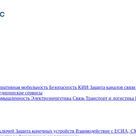
оративная мобильность
Безопасность КИИ
Защита каналов связ
едицинские сервисы
ромышленность
Электроэнергетика
Связь
Транспорт и логистика
 ключей
Защита конечных устройств
Взаимодействие с ЕСИА, 