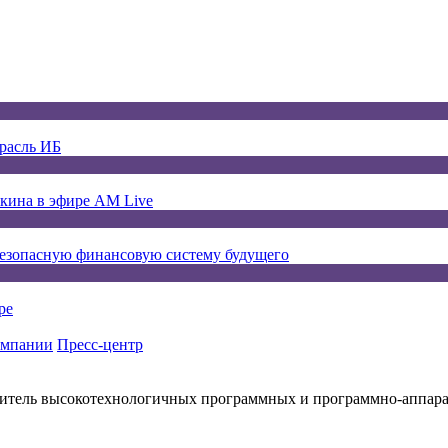
расль ИБ
окина в эфире AM Live
безопасную финансовую систему будущего
ре
омпании
Пресс-центр
итель высокотехнологичных программных и программно-аппар