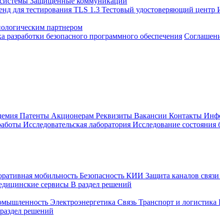
 системы
Защищенные коммуникации
енд для тестирования TLS 1.3
Тестовый удостоверяющий центр
нологическим партнером
а разработки безопасного программного обеспечения
Соглашение
демия
Патенты
Акционерам
Реквизиты
Вакансии
Контакты
Инф
работы
Исследовательская лаборатория
Исследование состояния
оративная мобильность
Безопасность КИИ
Защита каналов связ
едицинские сервисы
В раздел решений
ромышленность
Электроэнергетика
Связь
Транспорт и логистика
 раздел решений