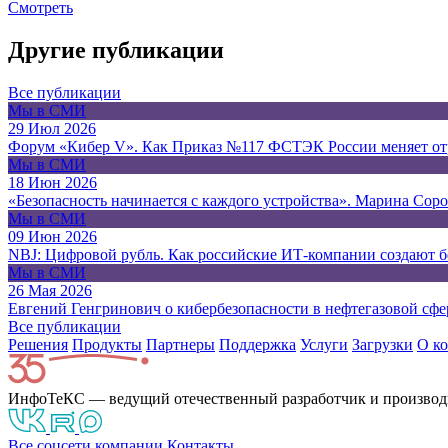
Смотреть
Другие публикации
Все публикации
Мы в СМИ
29 Июл 2026
Форум «Кибер V». Как Приказ №117 ФСТЭК России меняет от
Мы в СМИ
18 Июн 2026
«Безопасность начинается с каждого устройства». Марина Сор
Мы в СМИ
09 Июн 2026
NBJ: Цифровой рубль. Как российские ИТ-компании создают 
Мы в СМИ
26 Мая 2026
Евгений Генгринович о кибербезопасности в нефтегазовой сфе
Все публикации
Решения
Продукты
Партнeры
Поддержка
Услуги
Загрузки
О к
ИнфоТеКС — ведущий отечественный разработчик и производ
Все соцсети компании
Контакты