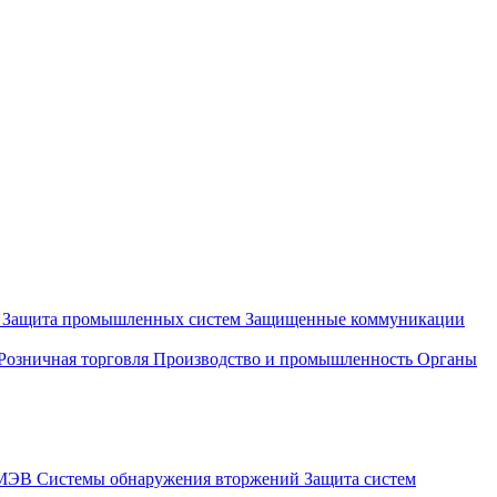
и
Защита промышленных систем
Защищенные коммуникации
Розничная торговля
Производство и промышленность
Органы
СМЭВ
Системы обнаружения вторжений
Защита систем