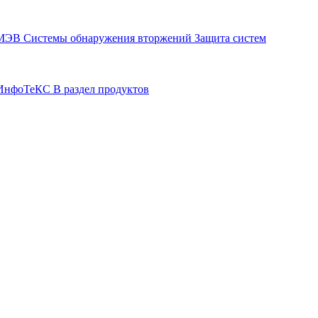
СМЭВ
Системы обнаружения вторжений
Защита систем
р ИнфоТеКС
В раздел продуктов