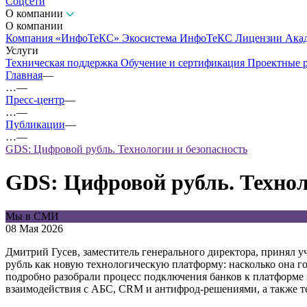
Соцсети
О компании
О компании
Компания «ИнфоТеКС»
Экосистема ИнфоТеКС
Лицензии
Ака
Услуги
Техническая поддержка
Обучение и сертификация
Проектные 
Главная
—
…
—
Пресс-центр
—
…
—
Публикации
—
…
—
GDS: Цифровой рубль. Технологии и безопасность
GDS: Цифровой рубль. Технол
Мы в СМИ
08 Мая 2026
Дмитрий Гусев, заместитель генерального директора, принял 
рубль как новую технологическую платформу: насколько она го
подробно разобрали процесс подключения банков к платформе
взаимодействия с АБС, CRM и антифрод-решениями, а также т