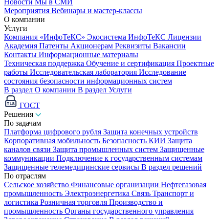
Новости
Мы в СМИ
Мероприятия
Вебинары и мастер-классы
О компании
Услуги
Компания «ИнфоТеКС»
Экосистема ИнфоТеКС
Лицензии
Академия
Патенты
Акционерам
Реквизиты
Вакансии
Контакты
Информационные материалы
Техническая поддержка
Обучение и сертификация
Проектные
работы
Исследовательская лаборатория
Исследование
состояния безопасности информационных систем
В раздел О компании
В раздел Услуги
ГОСТ
Решения
По задачам
Платформа цифрового рубля
Защита конечных устройств
Корпоративная мобильность
Безопасность КИИ
Защита
каналов связи
Защита промышленных систем
Защищенные
коммуникации
Подключение к государственным системам
Защищенные телемедицинские сервисы
В раздел решений
По отраслям
Сельское хозяйство
Финансовые организации
Нефтегазовая
промышленность
Электроэнергетика
Связь
Транспорт и
логистика
Розничная торговля
Производство и
промышленность
Органы государственного управления