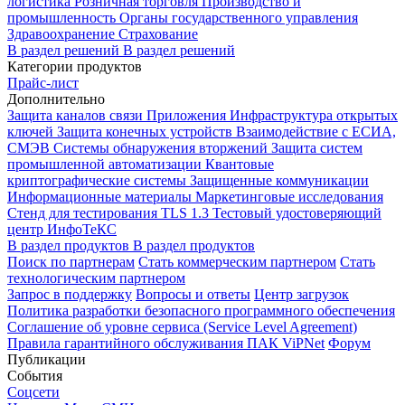
логистика
Розничная торговля
Производство и
промышленность
Органы государственного управления
Здравоохранение
Страхование
В раздел решений
В раздел решений
Категории продуктов
Прайс-лист
Дополнительно
Защита каналов связи
Приложения
Инфраструктура открытых
ключей
Защита конечных устройств
Взаимодействие с ЕСИА,
СМЭВ
Системы обнаружения вторжений
Защита систем
промышленной автоматизации
Квантовые
криптографические системы
Защищенные коммуникации
Информационные материалы
Маркетинговые исследования
Стенд для тестирования TLS 1.3
Тестовый удостоверяющий
центр ИнфоТеКС
В раздел продуктов
В раздел продуктов
Поиск по партнерам
Стать коммерческим партнером
Стать
технологическим партнером
Запрос в поддержку
Вопросы и ответы
Центр загрузок
Политика разработки безопасного программного обеспечения
Соглашение об уровне сервиса (Service Level Agreement)
Правила гарантийного обслуживания ПАК ViPNet
Форум
Публикации
События
Соцсети