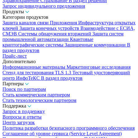
Здравоохранение
Страхование
В раздел решений
Запрос индивидуального предложения
Продукты
Категории продуктов
Защита каналов связи
Приложения
Инфраструктура открытых
ключей
Защита конечных устройств
Взаимодействие с ЕСИА,
СМЭВ
Системы обнаружения вторжений
Защита систем
промышленной автоматизации
Квантовые
криптографические системы
Защищенные коммуникации
В
раздел продуктов
Прайс-лист
Дополнительно
Информационные материалы
Маркетинговые исследования
Стенд для тестирования TLS 1.3
Тестовый удостоверяющий
центр ИнфоТеКС
В раздел продуктов
Партнеры
Поиск по партнерам
Стать коммерческим партнером
Стать технологическим партнером
Поддержка
Запрос в поддержку
Вопросы и ответы
Центр загрузок
Политика разработки безопасного программного обеспечения
Соглашение об уровне сервиса (Service Level Agreement)