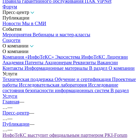
Правила гарантийного обслуживания ПАК ViPNet
Форум
Пресс-центр
Публикации
Новости
Мы в СМИ
События
Мероприятия
Вебинары и мастер-классы
Соцсети
О компании
О компании
Компания «ИнфоТеКС»
Экосистема ИнфоТеКС
Лицензии
Академия
Патенты
Акционерам
Реквизиты
Вакансии
Контакты
Информационные материалы
В раздел О компании
Услуги
Техническая поддержка
Обучение и сертификация
Проектные
работы
Исследовательская лаборатория
Исследование
состояния безопасности информационных систем
В раздел
Услуги
Главная
—
…
—
Пресс-центр
—
…
—
Публикации
—
…
—
ИнфоТеКС выступит официальным партнером PKI-Forum