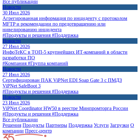
Все публикации
Новости
30 Июл 2026
Агрегированная информация по инциденту с протоколом
MFTP и рекомендации по предотвращению или
нивелированию инцидента
#Продукты и решения
#Поддержка
Новости
27 Июл 2026
ИнфоТеКС в ТОП-5 крупнейших ИТ-компаний в области
разработки ПО
#Компания
#Группа компаний
Новости
27 Июл 2026
Сертифицирован ПАК ViPNet EDI Soap Gate 3 с ПМДЗ
ViPNet SafeBoot 3
#Продукты и решения
#Поддержка
Новости
23 Июл 2026
ViPNet Coordinator HW50 в реестре Минпромторга России
#Продукты и решения
#Поддержка
Все публикации
Решения
Продукты
Партнeры
Поддержка
Услуги
Загрузки
О
компании
Пресс-центр