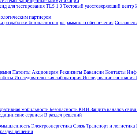
 системы
Защищенные коммуникации
енд для тестирования TLS 1.3
Тестовый удостоверяющий центр
нологическим партнером
а разработки безопасного программного обеспечения
Соглашение
демия
Патенты
Акционерам
Реквизиты
Вакансии
Контакты
Инф
работы
Исследовательская лаборатория
Исследование состояния
оративная мобильность
Безопасность КИИ
Защита каналов связ
едицинские сервисы
В раздел решений
ромышленность
Электроэнергетика
Связь
Транспорт и логистика
 раздел решений