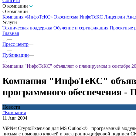
Соцсети
О компании
О компании
Компания «ИнфоТеКС»
Экосистема ИнфоТеКС
Лицензии
Ака
Услуги
Техническая поддержка
Обучение и сертификация
Проектные 
Главная
—
…
—
Пресс-центр
—
…
—
Публикации
—
…
—
Компания "ИнфоТеКС" объявляет о планируемом в сентябре 200
Компания "ИнфоТеКС" объявля
программного обеспечения - 
Новости
#Компания
11 Авг 2004
ViPNet CryptoExtension для MS Outlook® - программный модул
письма с помощью ключей и электронно-цифровой подписи С