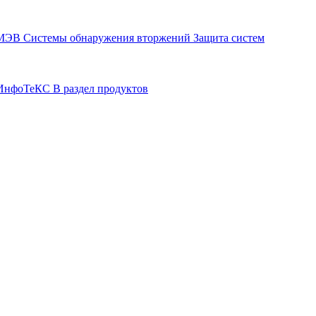
СМЭВ
Системы обнаружения вторжений
Защита систем
р ИнфоТеКС
В раздел продуктов