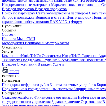
промышленной автоматизации
Квантовые криптографические
Информационные материалы
Маркетинговые исследования
Ст
В раздел продуктов
В раздел продуктов
Поиск по партнерам
Стать коммерческим партнером
Стать тех
Запрос в поддержку
Вопросы и ответы
Центр загрузок
Политик
гарантийного обслуживания ПАК ViPNet
Форум
Публикации
События
Соцсети
Новости
Мы в СМИ
Мероприятия
Вебинары и мастер-классы
О компании
Услуги
Компания «ИнфоТеКС»
Экосистема ИнфоТеКС
Лицензии
Ака
Техническая поддержка
Обучение и сертификация
Проектные 
В раздел О компании
В раздел Услуги
ГОСТ
Решения
По задачам
Платформа цифрового рубля
Защита конечных устройств
Корп
Подключение к государственным системам
Защищенные телем
По отраслям
Сельское хозяйство
Финансовые организации
Нефтегазовая п
государственного управления
Здравоохранение
Страхование
В
Запрос индивидуального предложения