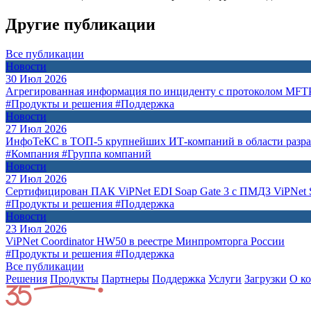
Другие публикации
Все публикации
Новости
30 Июл 2026
Агрегированная информация по инциденту с протоколом MFT
#Продукты и решения
#Поддержка
Новости
27 Июл 2026
ИнфоТеКС в ТОП-5 крупнейших ИТ-компаний в области разр
#Компания
#Группа компаний
Новости
27 Июл 2026
Сертифицирован ПАК ViPNet EDI Soap Gate 3 с ПМДЗ ViPNet S
#Продукты и решения
#Поддержка
Новости
23 Июл 2026
ViPNet Coordinator HW50 в реестре Минпромторга России
#Продукты и решения
#Поддержка
Все публикации
Решения
Продукты
Партнeры
Поддержка
Услуги
Загрузки
О к