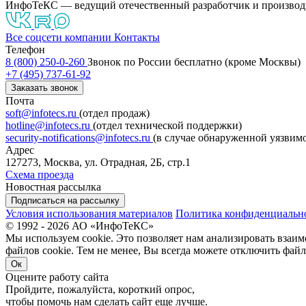
ИнфоТеКС — ведущий отечественный разработчик и производ
Все соцсети компании
Контакты
Телефон
8 (800) 250-0-260
Звонок по России бесплатно (кроме Москвы)
+7 (495) 737-61-92
Заказать звонок
Почта
soft@infotecs.ru
(отдел продаж)
hotline@infotecs.ru
(отдел технической поддержки)
security-notifications@infotecs.ru
(в случае обнаруженной уязвим
Адрес
127273, Москва, ул. Отрадная, 2Б, стр.1
Схема проезда
Новостная рассылка
Подписаться на рассылку
Условия использования материалов
Политика конфиденциальн
© 1992 - 2026 АО «ИнфоТеКС»
Мы используем cookie. Это позволяет нам анализировать взаим
файлов cookie. Тем не менее, Вы всегда можете отключить файл
Ок
Оцените работу сайта
Пройдите, пожалуйста, короткий опрос,
чтобы помочь нам сделать сайт еще лучше.