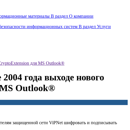
ормационные материалы
В раздел О компании
 безопасности информационных систем
В раздел Услуги
ryptoExtension для MS Outlook®
2004 года выходе нового
 MS Outlook®
вателям защищенной сети ViPNet шифровать и подписывать