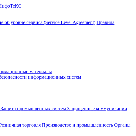
 ИнфоТеКС
 об уровне сервиса (Service Level Agreement)
Правила
ормационные материалы
 безопасности информационных систем
и
Защита промышленных систем
Защищенные коммуникации
Розничная торговля
Производство и промышленность
Органы