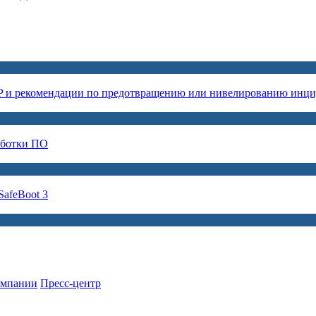
P и рекомендации по предотвращению или нивелированию инци
аботки ПО
afeBoot 3
омпании
Пресс-центр