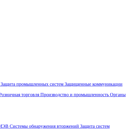
и
Защита промышленных систем
Защищенные коммуникации
Розничная торговля
Производство и промышленность
Органы
СМЭВ
Системы обнаружения вторжений
Защита систем