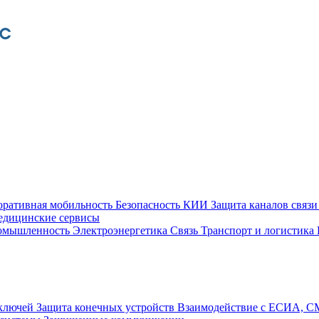
оративная мобильность
Безопасность КИИ
Защита каналов связ
едицинские сервисы
ромышленность
Электроэнергетика
Связь
Транспорт и логистика
 ключей
Защита конечных устройств
Взаимодействие с ЕСИА, 