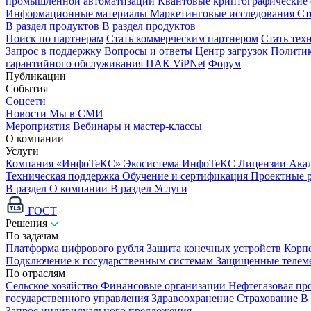
промышленной автоматизации
Квантовые криптографические
Информационные материалы
Маркетинговые исследования
Ст
В раздел продуктов
В раздел продуктов
Поиск по партнерам
Стать коммерческим партнером
Стать тех
Запрос в поддержку
Вопросы и ответы
Центр загрузок
Политик
гарантийного обслуживания ПАК ViPNet
Форум
Публикации
События
Соцсети
Новости
Мы в СМИ
Мероприятия
Вебинары и мастер-классы
О компании
Услуги
Компания «ИнфоТеКС»
Экосистема ИнфоТеКС
Лицензии
Ака
Техническая поддержка
Обучение и сертификация
Проектные 
В раздел О компании
В раздел Услуги
ГОСТ
Решения
По задачам
Платформа цифрового рубля
Защита конечных устройств
Корп
Подключение к государственным системам
Защищенные телем
По отраслям
Сельское хозяйство
Финансовые организации
Нефтегазовая п
государственного управления
Здравоохранение
Страхование
В
Запрос индивидуального предложения