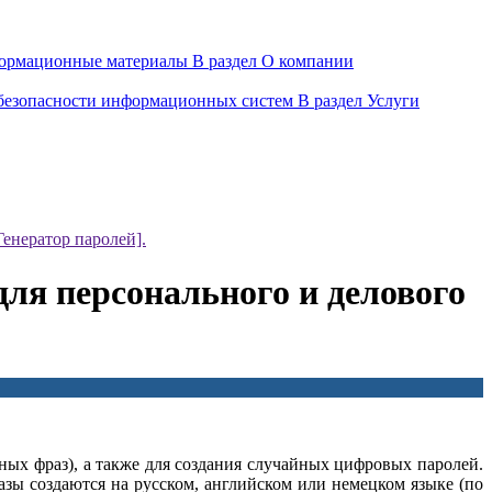
ормационные материалы
В раздел О компании
 безопасности информационных систем
В раздел Услуги
енератор паролей].
ля персонального и делового
ных фраз), а также для создания случайных цифровых паролей.
азы создаются на русском, английском или немецком языке (по