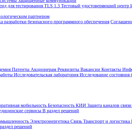
 системы
Защищенные коммуникации
енд для тестирования TLS 1.3
Тестовый удостоверяющий центр
нологическим партнером
а разработки безопасного программного обеспечения
Соглашение
демия
Патенты
Акционерам
Реквизиты
Вакансии
Контакты
Инф
работы
Исследовательская лаборатория
Исследование состояния
оративная мобильность
Безопасность КИИ
Защита каналов связ
едицинские сервисы
В раздел решений
ромышленность
Электроэнергетика
Связь
Транспорт и логистика
 раздел решений