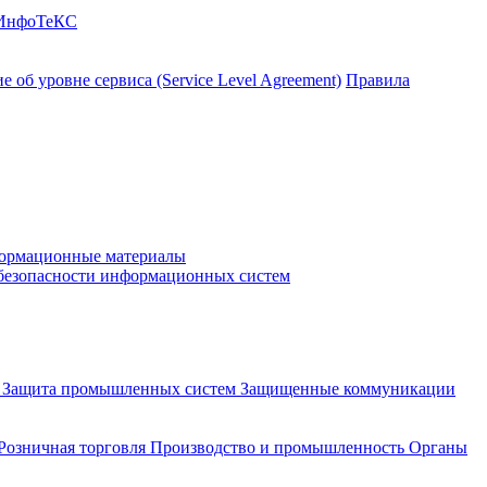
 ИнфоТеКС
 об уровне сервиса (Service Level Agreement)
Правила
ормационные материалы
 безопасности информационных систем
и
Защита промышленных систем
Защищенные коммуникации
Розничная торговля
Производство и промышленность
Органы