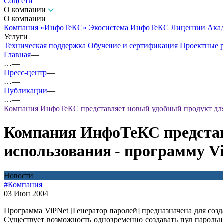
Соцсети
О компании
О компании
Компания «ИнфоТеКС»
Экосистема ИнфоТеКС
Лицензии
Ака
Услуги
Техническая поддержка
Обучение и сертификация
Проектные 
Главная
—
…
—
Пресс-центр
—
…
—
Публикации
—
…
—
Компания ИнфоТеКС представляет новый удобный продукт для п
Компания ИнфоТеКС представл
использования - программу Vi
Новости
#Компания
03 Июн 2004
Программа ViPNet [Генератор паролей] предназначена для соз
Существует возможность одновременно создавать пул парольны