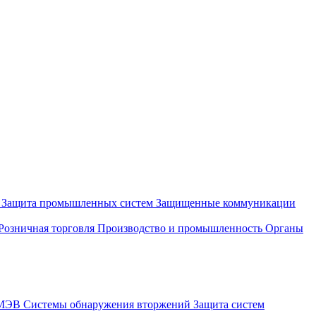
и
Защита промышленных систем
Защищенные коммуникации
Розничная торговля
Производство и промышленность
Органы
СМЭВ
Системы обнаружения вторжений
Защита систем