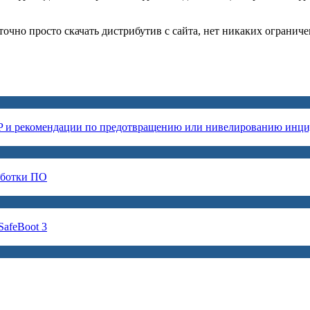
аточно просто
скачать
дистрибутив с сайта, нет никаких огранич
P и рекомендации по предотвращению или нивелированию инци
аботки ПО
afeBoot 3