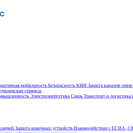
оративная мобильность
Безопасность КИИ
Защита каналов связ
едицинские сервисы
ромышленность
Электроэнергетика
Связь
Транспорт и логистика
 ключей
Защита конечных устройств
Взаимодействие с ЕСИА, 