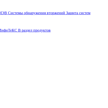
СМЭВ
Системы обнаружения вторжений
Защита систем
р ИнфоТеКС
В раздел продуктов