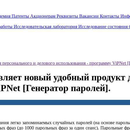
демия
Патенты
Акционерам
Реквизиты
Вакансии
Контакты
Инф
работы
Исследовательская лаборатория
Исследование состояния
ерсонального и делового использования - программу ViPNet [Г
яет новый удобный продукт д
PNet [Генератор паролей].
дания легко запоминаемых случайных паролей (на основе пароль
х фраз (до 1000 парольных фраз за один сеанс). Парольные фр