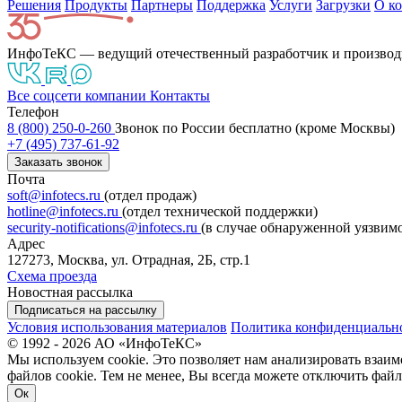
Решения
Продукты
Партнeры
Поддержка
Услуги
Загрузки
О к
ИнфоТеКС — ведущий отечественный разработчик и производ
Все соцсети компании
Контакты
Телефон
8 (800) 250-0-260
Звонок по России бесплатно (кроме Москвы)
+7 (495) 737-61-92
Заказать звонок
Почта
soft@infotecs.ru
(отдел продаж)
hotline@infotecs.ru
(отдел технической поддержки)
security-notifications@infotecs.ru
(в случае обнаруженной уязвим
Адрес
127273, Москва, ул. Отрадная, 2Б, стр.1
Схема проезда
Новостная рассылка
Подписаться на рассылку
Условия использования материалов
Политика конфиденциальн
© 1992 - 2026 АО «ИнфоТеКС»
Мы используем cookie. Это позволяет нам анализировать взаим
файлов cookie. Тем не менее, Вы всегда можете отключить файл
Ок