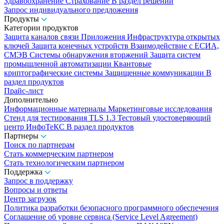
Здравоохранение
Страхование
В раздел решений
Запрос индивидуального предложения
Продукты
Категории продуктов
Защита каналов связи
Приложения
Инфраструктура открытых
ключей
Защита конечных устройств
Взаимодействие с ЕСИА,
СМЭВ
Системы обнаружения вторжений
Защита систем
промышленной автоматизации
Квантовые
криптографические системы
Защищенные коммуникации
В
раздел продуктов
Прайс-лист
Дополнительно
Информационные материалы
Маркетинговые исследования
Стенд для тестирования TLS 1.3
Тестовый удостоверяющий
центр ИнфоТеКС
В раздел продуктов
Партнеры
Поиск по партнерам
Стать коммерческим партнером
Стать технологическим партнером
Поддержка
Запрос в поддержку
Вопросы и ответы
Центр загрузок
Политика разработки безопасного программного обеспечения
Соглашение об уровне сервиса (Service Level Agreement)