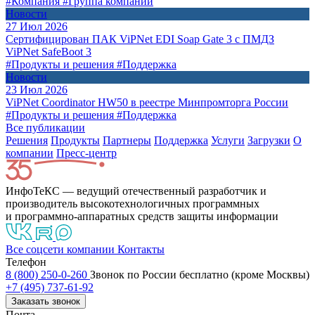
#Компания
#Группа компаний
Новости
27 Июл 2026
Сертифицирован ПАК ViPNet EDI Soap Gate 3 с ПМДЗ
ViPNet SafeBoot 3
#Продукты и решения
#Поддержка
Новости
23 Июл 2026
ViPNet Coordinator HW50 в реестре Минпромторга России
#Продукты и решения
#Поддержка
Все публикации
Решения
Продукты
Партнeры
Поддержка
Услуги
Загрузки
О
компании
Пресс-центр
ИнфоТеКС — ведущий отечественный разработчик и
производитель высокотехнологичных программных
и программно-аппаратных средств защиты информации
Все соцсети компании
Контакты
Телефон
8 (800) 250-0-260
Звонок по России бесплатно (кроме Москвы)
+7 (495) 737-61-92
Заказать звонок
Почта