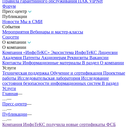
Правила гарантийного обслуживания ПАК ViPNet
Форум
Пресс-центр
Публикации
Новости
Мы в СМИ
События
Мероприятия
Вебинары и мастер-классы
Соцсети
О компании
О компании
Компания «ИнфоТеКС»
Экосистема ИнфоТеКС
Лицензии
Академия
Патенты
Акционерам
Реквизиты
Вакансии
Контакты
Информационные материалы
В раздел О компании
Услуги
Техническая поддержка
Обучение и сертификация
Проектные
работы
Исследовательская лаборатория
Исследование
состояния безопасности информационных систем
В раздел
Услуги
Главная
—
…
—
Пресс-центр
—
…
—
Публикации
—
…
—
Компания ИнфоТеКС получила новые сертификаты ФСБ