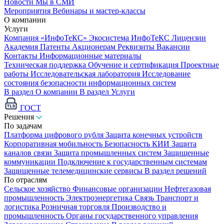
Новости
Мы в СМИ
Мероприятия
Вебинары и мастер-классы
О компании
Услуги
Компания «ИнфоТеКС»
Экосистема ИнфоТеКС
Лицензии
Академия
Патенты
Акционерам
Реквизиты
Вакансии
Контакты
Информационные материалы
Техническая поддержка
Обучение и сертификация
Проектные
работы
Исследовательская лаборатория
Исследование
состояния безопасности информационных систем
В раздел О компании
В раздел Услуги
ГОСТ
Решения
По задачам
Платформа цифрового рубля
Защита конечных устройств
Корпоративная мобильность
Безопасность КИИ
Защита
каналов связи
Защита промышленных систем
Защищенные
коммуникации
Подключение к государственным системам
Защищенные телемедицинские сервисы
В раздел решений
По отраслям
Сельское хозяйство
Финансовые организации
Нефтегазовая
промышленность
Электроэнергетика
Связь
Транспорт и
логистика
Розничная торговля
Производство и
промышленность
Органы государственного управления