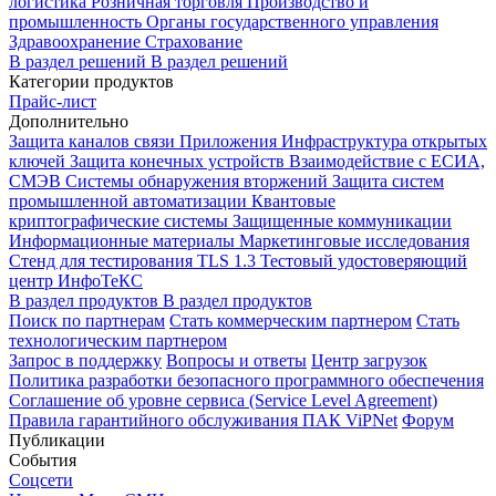
логистика
Розничная торговля
Производство и
промышленность
Органы государственного управления
Здравоохранение
Страхование
В раздел решений
В раздел решений
Категории продуктов
Прайс-лист
Дополнительно
Защита каналов связи
Приложения
Инфраструктура открытых
ключей
Защита конечных устройств
Взаимодействие с ЕСИА,
СМЭВ
Системы обнаружения вторжений
Защита систем
промышленной автоматизации
Квантовые
криптографические системы
Защищенные коммуникации
Информационные материалы
Маркетинговые исследования
Стенд для тестирования TLS 1.3
Тестовый удостоверяющий
центр ИнфоТеКС
В раздел продуктов
В раздел продуктов
Поиск по партнерам
Стать коммерческим партнером
Стать
технологическим партнером
Запрос в поддержку
Вопросы и ответы
Центр загрузок
Политика разработки безопасного программного обеспечения
Соглашение об уровне сервиса (Service Level Agreement)
Правила гарантийного обслуживания ПАК ViPNet
Форум
Публикации
События
Соцсети