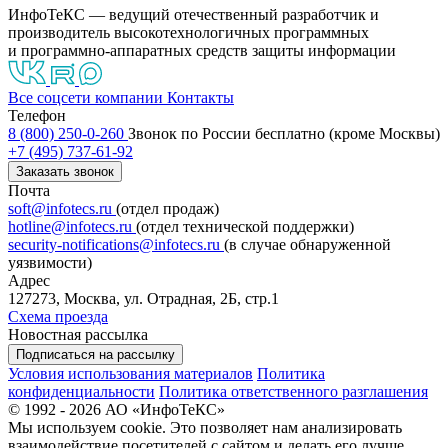
ИнфоТеКС — ведущий отечественный разработчик и
производитель высокотехнологичных программных
и программно-аппаратных средств защиты информации
Все соцсети компании
Контакты
Телефон
8 (800) 250-0-260
Звонок по России бесплатно (кроме Москвы)
+7 (495) 737-61-92
Заказать звонок
Почта
soft@infotecs.ru
(отдел продаж)
hotline@infotecs.ru
(отдел технической поддержки)
security-notifications@infotecs.ru
(в случае обнаруженной
уязвимости)
Адрес
127273, Москва, ул. Отрадная, 2Б, стр.1
Схема проезда
Новостная рассылка
Подписаться на рассылку
Условия использования материалов
Политика
конфиденциальности
Политика ответственного разглашения
© 1992 - 2026 АО «ИнфоТеКС»
Мы используем cookie. Это позволяет нам анализировать
взаимодействие посетителей с сайтом и делать его лучше.