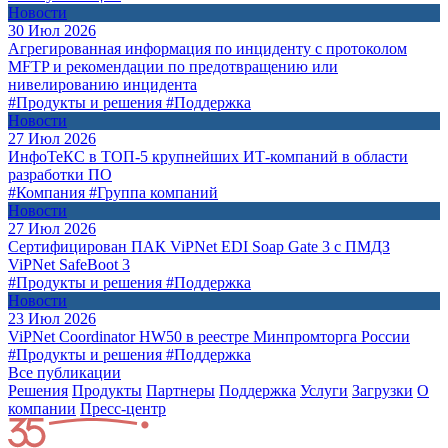
Новости
30 Июл 2026
Агрегированная информация по инциденту с протоколом
MFTP и рекомендации по предотвращению или
нивелированию инцидента
#Продукты и решения
#Поддержка
Новости
27 Июл 2026
ИнфоТеКС в ТОП-5 крупнейших ИТ-компаний в области
разработки ПО
#Компания
#Группа компаний
Новости
27 Июл 2026
Сертифицирован ПАК ViPNet EDI Soap Gate 3 с ПМДЗ
ViPNet SafeBoot 3
#Продукты и решения
#Поддержка
Новости
23 Июл 2026
ViPNet Coordinator HW50 в реестре Минпромторга России
#Продукты и решения
#Поддержка
Все публикации
Решения
Продукты
Партнeры
Поддержка
Услуги
Загрузки
О
компании
Пресс-центр