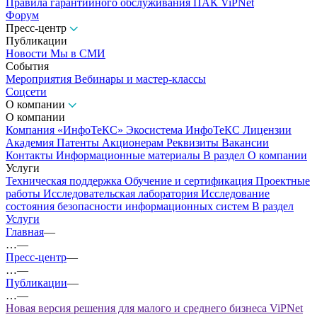
Правила гарантийного обслуживания ПАК ViPNet
Форум
Пресс-центр
Публикации
Новости
Мы в СМИ
События
Мероприятия
Вебинары и мастер-классы
Соцсети
О компании
О компании
Компания «ИнфоТеКС»
Экосистема ИнфоТеКС
Лицензии
Академия
Патенты
Акционерам
Реквизиты
Вакансии
Контакты
Информационные материалы
В раздел О компании
Услуги
Техническая поддержка
Обучение и сертификация
Проектные
работы
Исследовательская лаборатория
Исследование
состояния безопасности информационных систем
В раздел
Услуги
Главная
—
…
—
Пресс-центр
—
…
—
Публикации
—
…
—
Новая версия решения для малого и среднего бизнеса ViPNet