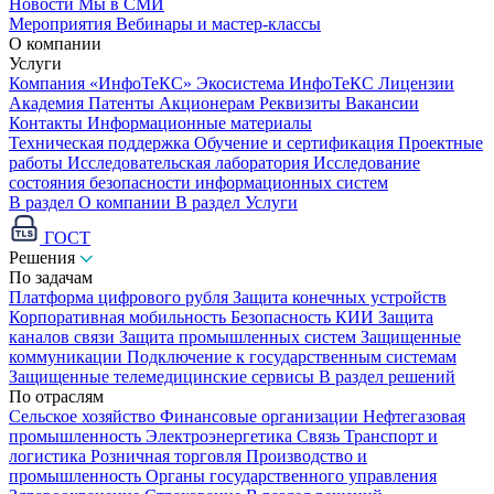
Новости
Мы в СМИ
Мероприятия
Вебинары и мастер-классы
О компании
Услуги
Компания «ИнфоТеКС»
Экосистема ИнфоТеКС
Лицензии
Академия
Патенты
Акционерам
Реквизиты
Вакансии
Контакты
Информационные материалы
Техническая поддержка
Обучение и сертификация
Проектные
работы
Исследовательская лаборатория
Исследование
состояния безопасности информационных систем
В раздел О компании
В раздел Услуги
ГОСТ
Решения
По задачам
Платформа цифрового рубля
Защита конечных устройств
Корпоративная мобильность
Безопасность КИИ
Защита
каналов связи
Защита промышленных систем
Защищенные
коммуникации
Подключение к государственным системам
Защищенные телемедицинские сервисы
В раздел решений
По отраслям
Сельское хозяйство
Финансовые организации
Нефтегазовая
промышленность
Электроэнергетика
Связь
Транспорт и
логистика
Розничная торговля
Производство и
промышленность
Органы государственного управления