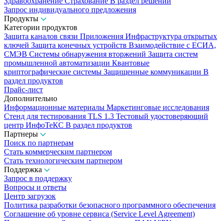
Здравоохранение
Страхование
В раздел решений
Запрос индивидуального предложения
Продукты
Категории продуктов
Защита каналов связи
Приложения
Инфраструктура открытых
ключей
Защита конечных устройств
Взаимодействие с ЕСИА,
СМЭВ
Системы обнаружения вторжений
Защита систем
промышленной автоматизации
Квантовые
криптографические системы
Защищенные коммуникации
В
раздел продуктов
Прайс-лист
Дополнительно
Информационные материалы
Маркетинговые исследования
Стенд для тестирования TLS 1.3
Тестовый удостоверяющий
центр ИнфоТеКС
В раздел продуктов
Партнеры
Поиск по партнерам
Стать коммерческим партнером
Стать технологическим партнером
Поддержка
Запрос в поддержку
Вопросы и ответы
Центр загрузок
Политика разработки безопасного программного обеспечения
Соглашение об уровне сервиса (Service Level Agreement)