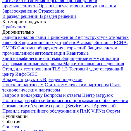
логистика
Розничная торговля
Производство и
промышленность
Органы государственного управления
Здравоохранение
Страхование
В раздел решений
В раздел решений
Категории продуктов
Прайс-лист
Дополнительно
Защита каналов связи
Приложения
Инфраструктура открытых
ключей
Защита конечных устройств
Взаимодействие с ЕСИА,
СМЭВ
Системы обнаружения вторжений
Защита систем
промышленной автоматизации
Квантовые
криптографические системы
Защищенные коммуникации
Информационные материалы
Маркетинговые исследования
Стенд для тестирования TLS 1.3
Тестовый удостоверяющий
центр ИнфоТеКС
В раздел продуктов
В раздел продуктов
Поиск по партнерам
Стать коммерческим партнером
Стать
технологическим партнером
Запрос в поддержку
Вопросы и ответы
Центр загрузок
Политика разработки безопасного программного обеспечения
Соглашение об уровне сервиса (Service Level Agreement)
Правила гарантийного обслуживания ПАК ViPNet
Форум
Публикации
События
Соцсети