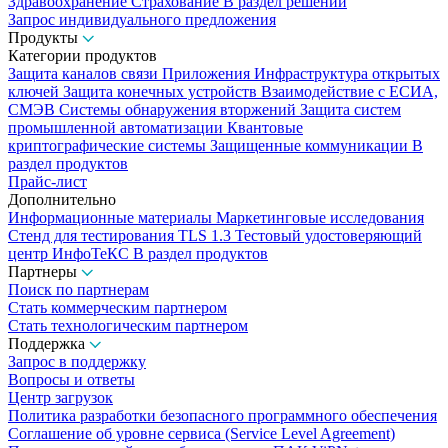
Здравоохранение
Страхование
В раздел решений
Запрос индивидуального предложения
Продукты
Категории продуктов
Защита каналов связи
Приложения
Инфраструктура открытых
ключей
Защита конечных устройств
Взаимодействие с ЕСИА,
СМЭВ
Системы обнаружения вторжений
Защита систем
промышленной автоматизации
Квантовые
криптографические системы
Защищенные коммуникации
В
раздел продуктов
Прайс-лист
Дополнительно
Информационные материалы
Маркетинговые исследования
Стенд для тестирования TLS 1.3
Тестовый удостоверяющий
центр ИнфоТеКС
В раздел продуктов
Партнеры
Поиск по партнерам
Стать коммерческим партнером
Стать технологическим партнером
Поддержка
Запрос в поддержку
Вопросы и ответы
Центр загрузок
Политика разработки безопасного программного обеспечения
Соглашение об уровне сервиса (Service Level Agreement)