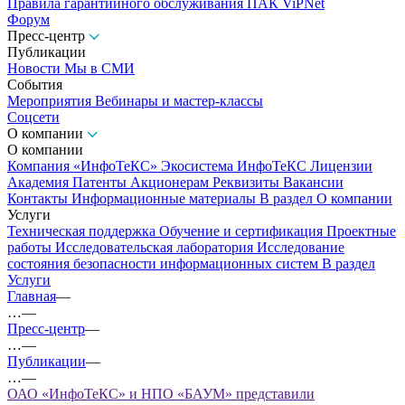
Правила гарантийного обслуживания ПАК ViPNet
Форум
Пресс-центр
Публикации
Новости
Мы в СМИ
События
Мероприятия
Вебинары и мастер-классы
Соцсети
О компании
О компании
Компания «ИнфоТеКС»
Экосистема ИнфоТеКС
Лицензии
Академия
Патенты
Акционерам
Реквизиты
Вакансии
Контакты
Информационные материалы
В раздел О компании
Услуги
Техническая поддержка
Обучение и сертификация
Проектные
работы
Исследовательская лаборатория
Исследование
состояния безопасности информационных систем
В раздел
Услуги
Главная
—
…
—
Пресс-центр
—
…
—
Публикации
—
…
—
ОАО «ИнфоТеКС» и НПО «БАУМ» представили