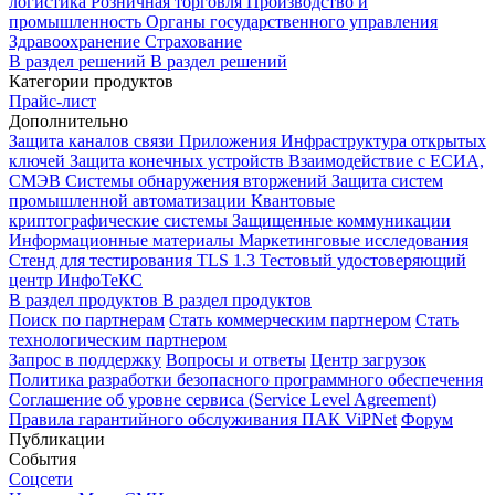
логистика
Розничная торговля
Производство и
промышленность
Органы государственного управления
Здравоохранение
Страхование
В раздел решений
В раздел решений
Категории продуктов
Прайс-лист
Дополнительно
Защита каналов связи
Приложения
Инфраструктура открытых
ключей
Защита конечных устройств
Взаимодействие с ЕСИА,
СМЭВ
Системы обнаружения вторжений
Защита систем
промышленной автоматизации
Квантовые
криптографические системы
Защищенные коммуникации
Информационные материалы
Маркетинговые исследования
Стенд для тестирования TLS 1.3
Тестовый удостоверяющий
центр ИнфоТеКС
В раздел продуктов
В раздел продуктов
Поиск по партнерам
Стать коммерческим партнером
Стать
технологическим партнером
Запрос в поддержку
Вопросы и ответы
Центр загрузок
Политика разработки безопасного программного обеспечения
Соглашение об уровне сервиса (Service Level Agreement)
Правила гарантийного обслуживания ПАК ViPNet
Форум
Публикации
События
Соцсети