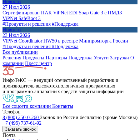
Новости
27 Июл 2026
Сертифицирован ПАК ViPNet EDI Soap Gate 3 с ПМДЗ
ViPNet SafeBoot 3
#Продукты и решения
#Поддержка
Новости
23 Июл 2026
ViPNet Coordinator HW50 в реестре Минпромторга России
#Продукты и решения
#Поддержка
Все публикации
Решения
Продукты
Партнeры
Поддержка
Услуги
Загрузки
О
компании
Пресс-центр
ИнфоТеКС — ведущий отечественный разработчик и
производитель высокотехнологичных программных
и программно-аппаратных средств защиты информации
Все соцсети компании
Контакты
Телефон
8 (800) 250-0-260
Звонок по России бесплатно (кроме Москвы)
+7 (495) 737-61-92
Заказать звонок
Почта