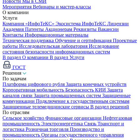
Новости
Мы в СМИ
Мероприятия
Вебинары и мастер-классы
О компании
Услуги
Компания «ИнфоТеКС»
Экосистема ИнфоТеКС
Лицензии
Академия
Патенты
Акционерам
Реквизиты
Вакансии
Контакты
Информационные материалы
Техническая поддержка
Обучение и сертификация
Проектные
работы
Исследовательская лаборатория
Исследование
состояния безопасности информационных систем
В раздел О компании
В раздел Услуги
ГОСТ
Решения
По задачам
Платформа цифрового рубля
Защита конечных устройств
Корпоративная мобильность
Безопасность КИИ
Защита
каналов связи
Защита промышленных систем
Защищенные
коммуникации
Подключение к государственным системам
Защищенные телемедицинские сервисы
В раздел решений
По отраслям
Сельское хозяйство
Финансовые организации
Нефтегазовая
промышленность
Электроэнергетика
Связь
Транспорт и
логистика
Розничная торговля
Производство и
промышленность
Органы государственного управления