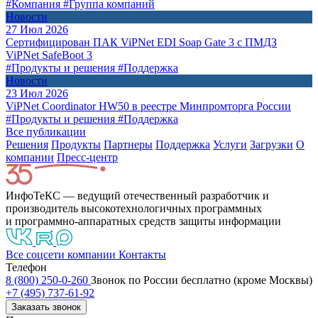
#Компания
#Группа компаний
Новости
27 Июл 2026
Сертифицирован ПАК ViPNet EDI Soap Gate 3 с ПМДЗ
ViPNet SafeBoot 3
#Продукты и решения
#Поддержка
Новости
23 Июл 2026
ViPNet Coordinator HW50 в реестре Минпромторга России
#Продукты и решения
#Поддержка
Все публикации
Решения
Продукты
Партнeры
Поддержка
Услуги
Загрузки
О
компании
Пресс-центр
ИнфоТеКС — ведущий отечественный разработчик и
производитель высокотехнологичных программных
и программно-аппаратных средств защиты информации
Все соцсети компании
Контакты
Телефон
8 (800) 250-0-260
Звонок по России бесплатно (кроме Москвы)
+7 (495) 737-61-92
Заказать звонок