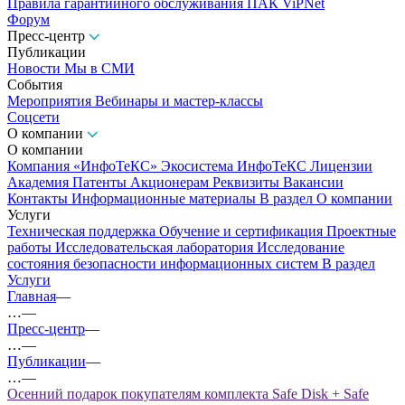
Правила гарантийного обслуживания ПАК ViPNet
Форум
Пресс-центр
Публикации
Новости
Мы в СМИ
События
Мероприятия
Вебинары и мастер-классы
Соцсети
О компании
О компании
Компания «ИнфоТеКС»
Экосистема ИнфоТеКС
Лицензии
Академия
Патенты
Акционерам
Реквизиты
Вакансии
Контакты
Информационные материалы
В раздел О компании
Услуги
Техническая поддержка
Обучение и сертификация
Проектные
работы
Исследовательская лаборатория
Исследование
состояния безопасности информационных систем
В раздел
Услуги
Главная
—
…
—
Пресс-центр
—
…
—
Публикации
—
…
—
Осенний подарок покупателям комплекта Safe Disk + Safe