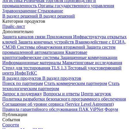
логистика
Розничная торговля
Производство и
промышленность
Органы государственного управления
Здравоохранение
Страхование
В раздел решений
В раздел решений
Категории продуктов
Прайс-лист
Дополнительно
Защита каналов связи
Приложения
Инфраструктура открытых
ключей
Защита конечных устройств
Взаимодействие с ЕСИА,
СМЭВ
Системы обнаружения вторжений
Защита систем
промышленной автоматизации
Квантовые
криптографические системы
Защищенные коммуникации
Информационные материалы
Маркетинговые исследования
Стенд для тестирования TLS 1.3
Тестовый удостоверяющий
центр ИнфоТеКС
В раздел продуктов
В раздел продуктов
Поиск по партнерам
Стать коммерческим партнером
Стать
технологическим партнером
Запрос в поддержку
Вопросы и ответы
Центр загрузок
Политика разработки безопасного программного обеспечения
Соглашение об уровне сервиса (Service Level Agreement)
Правила гарантийного обслуживания ПАК ViPNet
Форум
Публикации
События
Соцсети