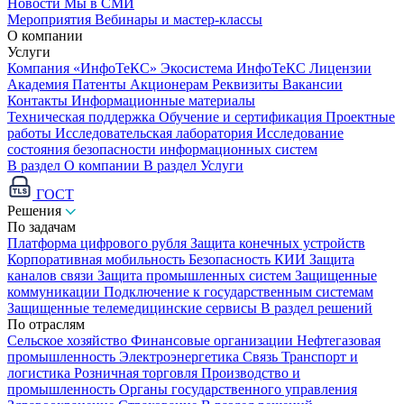
Новости
Мы в СМИ
Мероприятия
Вебинары и мастер-классы
О компании
Услуги
Компания «ИнфоТеКС»
Экосистема ИнфоТеКС
Лицензии
Академия
Патенты
Акционерам
Реквизиты
Вакансии
Контакты
Информационные материалы
Техническая поддержка
Обучение и сертификация
Проектные
работы
Исследовательская лаборатория
Исследование
состояния безопасности информационных систем
В раздел О компании
В раздел Услуги
ГОСТ
Решения
По задачам
Платформа цифрового рубля
Защита конечных устройств
Корпоративная мобильность
Безопасность КИИ
Защита
каналов связи
Защита промышленных систем
Защищенные
коммуникации
Подключение к государственным системам
Защищенные телемедицинские сервисы
В раздел решений
По отраслям
Сельское хозяйство
Финансовые организации
Нефтегазовая
промышленность
Электроэнергетика
Связь
Транспорт и
логистика
Розничная торговля
Производство и
промышленность
Органы государственного управления