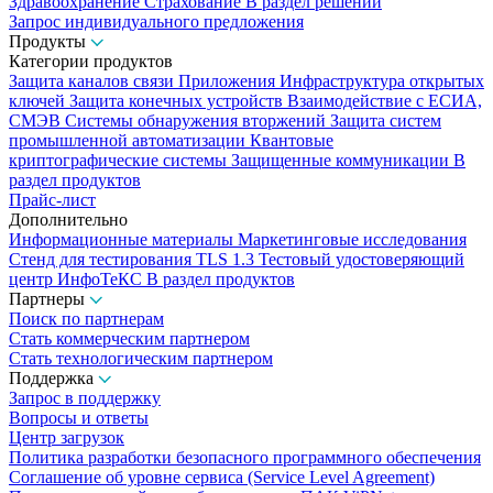
Здравоохранение
Страхование
В раздел решений
Запрос индивидуального предложения
Продукты
Категории продуктов
Защита каналов связи
Приложения
Инфраструктура открытых
ключей
Защита конечных устройств
Взаимодействие с ЕСИА,
СМЭВ
Системы обнаружения вторжений
Защита систем
промышленной автоматизации
Квантовые
криптографические системы
Защищенные коммуникации
В
раздел продуктов
Прайс-лист
Дополнительно
Информационные материалы
Маркетинговые исследования
Стенд для тестирования TLS 1.3
Тестовый удостоверяющий
центр ИнфоТеКС
В раздел продуктов
Партнеры
Поиск по партнерам
Стать коммерческим партнером
Стать технологическим партнером
Поддержка
Запрос в поддержку
Вопросы и ответы
Центр загрузок
Политика разработки безопасного программного обеспечения
Соглашение об уровне сервиса (Service Level Agreement)