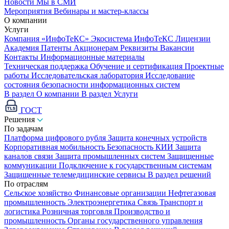
Новости
Мы в СМИ
Мероприятия
Вебинары и мастер-классы
О компании
Услуги
Компания «ИнфоТеКС»
Экосистема ИнфоТеКС
Лицензии
Академия
Патенты
Акционерам
Реквизиты
Вакансии
Контакты
Информационные материалы
Техническая поддержка
Обучение и сертификация
Проектные
работы
Исследовательская лаборатория
Исследование
состояния безопасности информационных систем
В раздел О компании
В раздел Услуги
ГОСТ
Решения
По задачам
Платформа цифрового рубля
Защита конечных устройств
Корпоративная мобильность
Безопасность КИИ
Защита
каналов связи
Защита промышленных систем
Защищенные
коммуникации
Подключение к государственным системам
Защищенные телемедицинские сервисы
В раздел решений
По отраслям
Сельское хозяйство
Финансовые организации
Нефтегазовая
промышленность
Электроэнергетика
Связь
Транспорт и
логистика
Розничная торговля
Производство и
промышленность
Органы государственного управления