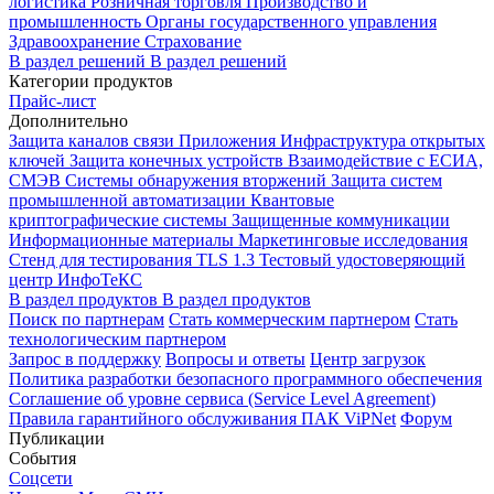
логистика
Розничная торговля
Производство и
промышленность
Органы государственного управления
Здравоохранение
Страхование
В раздел решений
В раздел решений
Категории продуктов
Прайс-лист
Дополнительно
Защита каналов связи
Приложения
Инфраструктура открытых
ключей
Защита конечных устройств
Взаимодействие с ЕСИА,
СМЭВ
Системы обнаружения вторжений
Защита систем
промышленной автоматизации
Квантовые
криптографические системы
Защищенные коммуникации
Информационные материалы
Маркетинговые исследования
Стенд для тестирования TLS 1.3
Тестовый удостоверяющий
центр ИнфоТеКС
В раздел продуктов
В раздел продуктов
Поиск по партнерам
Стать коммерческим партнером
Стать
технологическим партнером
Запрос в поддержку
Вопросы и ответы
Центр загрузок
Политика разработки безопасного программного обеспечения
Соглашение об уровне сервиса (Service Level Agreement)
Правила гарантийного обслуживания ПАК ViPNet
Форум
Публикации
События
Соцсети