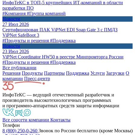
ИнфоТеКС в ТОП-5 крупнейших ИТ-компаний в области
разработки ПО
#Компания
#Группа компаний
Новости
27 Июл 2026
Сертифицирован ПАК ViPNet EDI Soap Gate 3 с ПМДЗ
ViPNet SafeBoot 3
#Продукты и решения
#Поддержка
Новости
23 Июл 2026
ViPNet Coordinator HW50 в реестре Минпромторга России
#Продукты и решения
#Поддержка
Все публикации
Решения
Продукты
Партнeры
Поддержка
Услуги
Загрузки
О
компании
Пресс-центр
ИнфоТеКС — ведущий отечественный разработчик и
производитель высокотехнологичных программных
и программно-аппаратных средств защиты информации
Все соцсети компании
Контакты
Телефон
8 (800) 250-0-260
Звонок по России бесплатно (кроме Москвы)