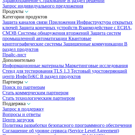
Здравоохранение
Страхование
В раздел решений
Запрос индивидуального предложения
Продукты
Категории продуктов
Защита каналов связи
Приложения
Инфраструктура открытых
ключей
Защита конечных устройств
Взаимодействие с ЕСИА,
СМЭВ
Системы обнаружения вторжений
Защита систем
промышленной автоматизации
Квантовые
криптографические системы
Защищенные коммуникации
В
раздел продуктов
Прайс-лист
Дополнительно
Информационные материалы
Маркетинговые исследования
Стенд для тестирования TLS 1.3
Тестовый удостоверяющий
центр ИнфоТеКС
В раздел продуктов
Партнеры
Поиск по партнерам
Стать коммерческим партнером
Стать технологическим партнером
Поддержка
Запрос в поддержку
Вопросы и ответы
Центр загрузок
Политика разработки безопасного программного обеспечения
Соглашение об уровне сервиса (Service Level Agreement)