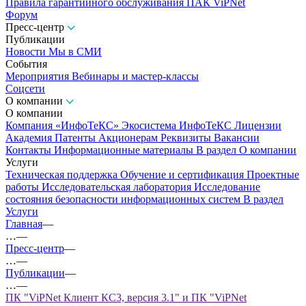
Правила гарантийного обслуживания ПАК ViPNet
Форум
Пресс-центр
Публикации
Новости
Мы в СМИ
События
Мероприятия
Вебинары и мастер-классы
Соцсети
О компании
О компании
Компания «ИнфоТеКС»
Экосистема ИнфоТеКС
Лицензии
Академия
Патенты
Акционерам
Реквизиты
Вакансии
Контакты
Информационные материалы
В раздел О компании
Услуги
Техническая поддержка
Обучение и сертификация
Проектные
работы
Исследовательская лаборатория
Исследование
состояния безопасности информационных систем
В раздел
Услуги
Главная
—
…
—
Пресс-центр
—
…
—
Публикации
—
…
—
ПК "ViPNet Клиент КС3, версия 3.1" и ПК "ViPNet