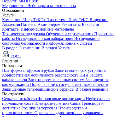
Новости
Мы в СМИ
Мероприятия
Вебинары и мастер-классы
О компании
Услуги
Компания «ИнфоТеКС»
Экосистема ИнфоТеКС
Лицензии
Академия
Патенты
Акционерам
Реквизиты
Вакансии
Контакты
Информационные материалы
Техническая поддержка
Обучение и сертификация
Проектные
работы
Исследовательская лаборатория
Исследование
состояния безопасности информационных систем
В раздел О компании
В раздел Услуги
ГОСТ
Решения
По задачам
Платформа цифрового рубля
Защита конечных устройств
Корпоративная мобильность
Безопасность КИИ
Защита
каналов связи
Защита промышленных систем
Защищенные
коммуникации
Подключение к государственным системам
Защищенные телемедицинские сервисы
В раздел решений
По отраслям
Сельское хозяйство
Финансовые организации
Нефтегазовая
промышленность
Электроэнергетика
Связь
Транспорт и
логистика
Розничная торговля
Производство и
промышленность
Органы государственного управления