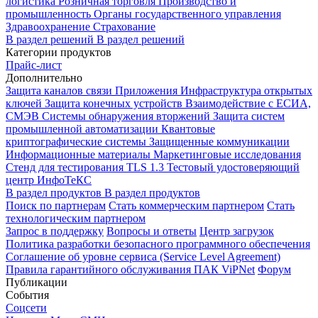
логистика
Розничная торговля
Производство и
промышленность
Органы государственного управления
Здравоохранение
Страхование
В раздел решений
В раздел решений
Категории продуктов
Прайс-лист
Дополнительно
Защита каналов связи
Приложения
Инфраструктура открытых
ключей
Защита конечных устройств
Взаимодействие с ЕСИА,
СМЭВ
Системы обнаружения вторжений
Защита систем
промышленной автоматизации
Квантовые
криптографические системы
Защищенные коммуникации
Информационные материалы
Маркетинговые исследования
Стенд для тестирования TLS 1.3
Тестовый удостоверяющий
центр ИнфоТеКС
В раздел продуктов
В раздел продуктов
Поиск по партнерам
Стать коммерческим партнером
Стать
технологическим партнером
Запрос в поддержку
Вопросы и ответы
Центр загрузок
Политика разработки безопасного программного обеспечения
Соглашение об уровне сервиса (Service Level Agreement)
Правила гарантийного обслуживания ПАК ViPNet
Форум
Публикации
События
Соцсети