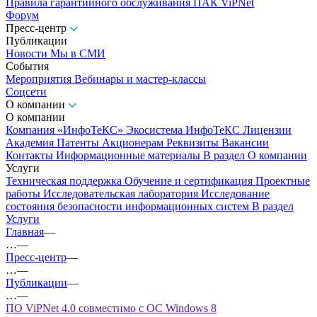
Правила гарантийного обслуживания ПАК ViPNet
Форум
Пресс-центр
Публикации
Новости
Мы в СМИ
События
Мероприятия
Вебинары и мастер-классы
Соцсети
О компании
О компании
Компания «ИнфоТеКС»
Экосистема ИнфоТеКС
Лицензии
Академия
Патенты
Акционерам
Реквизиты
Вакансии
Контакты
Информационные материалы
В раздел О компании
Услуги
Техническая поддержка
Обучение и сертификация
Проектные
работы
Исследовательская лаборатория
Исследование
состояния безопасности информационных систем
В раздел
Услуги
Главная
—
…
—
Пресс-центр
—
…
—
Публикации
—
…
—
ПО ViPNet 4.0 совместимо с ОС Windows 8