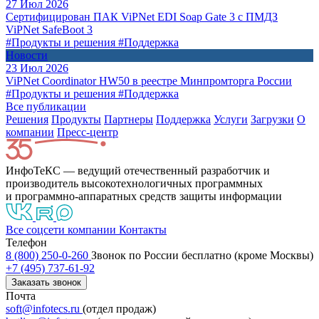
27 Июл 2026
Сертифицирован ПАК ViPNet EDI Soap Gate 3 с ПМДЗ
ViPNet SafeBoot 3
#Продукты и решения
#Поддержка
Новости
23 Июл 2026
ViPNet Coordinator HW50 в реестре Минпромторга России
#Продукты и решения
#Поддержка
Все публикации
Решения
Продукты
Партнeры
Поддержка
Услуги
Загрузки
О
компании
Пресс-центр
ИнфоТеКС — ведущий отечественный разработчик и
производитель высокотехнологичных программных
и программно-аппаратных средств защиты информации
Все соцсети компании
Контакты
Телефон
8 (800) 250-0-260
Звонок по России бесплатно (кроме Москвы)
+7 (495) 737-61-92
Заказать звонок
Почта
soft@infotecs.ru
(отдел продаж)