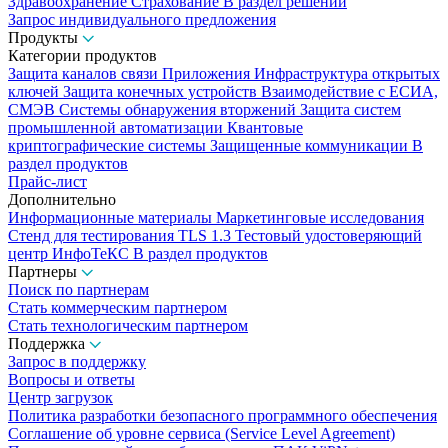
Здравоохранение
Страхование
В раздел решений
Запрос индивидуального предложения
Продукты
Категории продуктов
Защита каналов связи
Приложения
Инфраструктура открытых
ключей
Защита конечных устройств
Взаимодействие с ЕСИА,
СМЭВ
Системы обнаружения вторжений
Защита систем
промышленной автоматизации
Квантовые
криптографические системы
Защищенные коммуникации
В
раздел продуктов
Прайс-лист
Дополнительно
Информационные материалы
Маркетинговые исследования
Стенд для тестирования TLS 1.3
Тестовый удостоверяющий
центр ИнфоТеКС
В раздел продуктов
Партнеры
Поиск по партнерам
Стать коммерческим партнером
Стать технологическим партнером
Поддержка
Запрос в поддержку
Вопросы и ответы
Центр загрузок
Политика разработки безопасного программного обеспечения
Соглашение об уровне сервиса (Service Level Agreement)