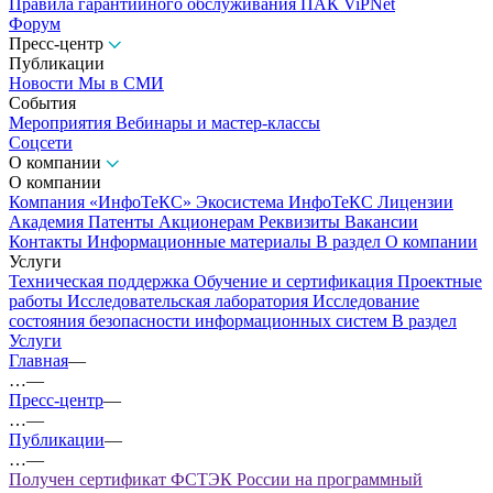
Правила гарантийного обслуживания ПАК ViPNet
Форум
Пресс-центр
Публикации
Новости
Мы в СМИ
События
Мероприятия
Вебинары и мастер-классы
Соцсети
О компании
О компании
Компания «ИнфоТеКС»
Экосистема ИнфоТеКС
Лицензии
Академия
Патенты
Акционерам
Реквизиты
Вакансии
Контакты
Информационные материалы
В раздел О компании
Услуги
Техническая поддержка
Обучение и сертификация
Проектные
работы
Исследовательская лаборатория
Исследование
состояния безопасности информационных систем
В раздел
Услуги
Главная
—
…
—
Пресс-центр
—
…
—
Публикации
—
…
—
Получен сертификат ФСТЭК России на программный