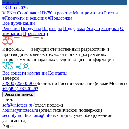
Новости
23 Июл 2026
ViPNet Coordinator HW50 в реестре Минпромторга России
#Продукты и решения
#Поддержка
Все публикации
Решения
Продукты
Партнeры
Поддержка
Услуги
Загрузки
О
компании
Пресс-центр
ИнфоТеКС — ведущий отечественный разработчик и
производитель высокотехнологичных программных
и программно-аппаратных средств защиты информации
Все соцсети компании
Контакты
Телефон
8 (800) 250-0-260
Звонок по России бесплатно (кроме Москвы)
+7 (495) 737-61-92
Заказать звонок
Почта
soft@infotecs.ru
(отдел продаж)
hotline@infotecs.ru
(отдел технической поддержки)
security-notifications@infotecs.ru
(в случае обнаруженной
уязвимости)
Адрес