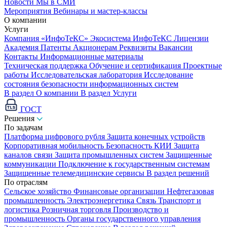
Новости
Мы в СМИ
Мероприятия
Вебинары и мастер-классы
О компании
Услуги
Компания «ИнфоТеКС»
Экосистема ИнфоТеКС
Лицензии
Академия
Патенты
Акционерам
Реквизиты
Вакансии
Контакты
Информационные материалы
Техническая поддержка
Обучение и сертификация
Проектные
работы
Исследовательская лаборатория
Исследование
состояния безопасности информационных систем
В раздел О компании
В раздел Услуги
ГОСТ
Решения
По задачам
Платформа цифрового рубля
Защита конечных устройств
Корпоративная мобильность
Безопасность КИИ
Защита
каналов связи
Защита промышленных систем
Защищенные
коммуникации
Подключение к государственным системам
Защищенные телемедицинские сервисы
В раздел решений
По отраслям
Сельское хозяйство
Финансовые организации
Нефтегазовая
промышленность
Электроэнергетика
Связь
Транспорт и
логистика
Розничная торговля
Производство и
промышленность
Органы государственного управления