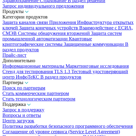
Здравоохранение
Страхование
В раздел решений
Запрос индивидуального предложения
Продукты
Категории продуктов
Защита каналов связи
Приложения
Инфраструктура открытых
ключей
Защита конечных устройств
Взаимодействие с ЕСИА,
СМЭВ
Системы обнаружения вторжений
Защита систем
промышленной автоматизации
Квантовые
криптографические системы
Защищенные коммуникации
В
раздел продуктов
Прайс-лист
Дополнительно
Информационные материалы
Маркетинговые исследования
Стенд для тестирования TLS 1.3
Тестовый удостоверяющий
центр ИнфоТеКС
В раздел продуктов
Партнеры
Поиск по партнерам
Стать коммерческим партнером
Стать технологическим партнером
Поддержка
Запрос в поддержку
Вопросы и ответы
Центр загрузок
Политика разработки безопасного программного обеспечения
Соглашение об уровне сервиса (Service Level Agreement)