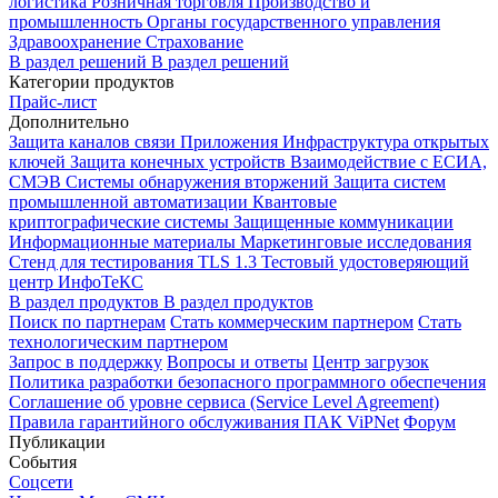
логистика
Розничная торговля
Производство и
промышленность
Органы государственного управления
Здравоохранение
Страхование
В раздел решений
В раздел решений
Категории продуктов
Прайс-лист
Дополнительно
Защита каналов связи
Приложения
Инфраструктура открытых
ключей
Защита конечных устройств
Взаимодействие с ЕСИА,
СМЭВ
Системы обнаружения вторжений
Защита систем
промышленной автоматизации
Квантовые
криптографические системы
Защищенные коммуникации
Информационные материалы
Маркетинговые исследования
Стенд для тестирования TLS 1.3
Тестовый удостоверяющий
центр ИнфоТеКС
В раздел продуктов
В раздел продуктов
Поиск по партнерам
Стать коммерческим партнером
Стать
технологическим партнером
Запрос в поддержку
Вопросы и ответы
Центр загрузок
Политика разработки безопасного программного обеспечения
Соглашение об уровне сервиса (Service Level Agreement)
Правила гарантийного обслуживания ПАК ViPNet
Форум
Публикации
События
Соцсети