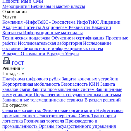
Новости
Мы в СМИ
Мероприятия
Вебинары и мастер-классы
О компании
Услуги
Компания «ИнфоТеКС»
Экосистема ИнфоТеКС
Лицензии
Академия
Патенты
Акционерам
Реквизиты
Вакансии
Контакты
Информационные материалы
Техническая поддержка
Обучение и сертификация
Проектные
работы
Исследовательская лаборатория
Исследование
состояния безопасности информационных систем
В раздел О компании
В раздел Услуги
ГОСТ
Решения
По задачам
Платформа цифрового рубля
Защита конечных устройств
Корпоративная мобильность
Безопасность КИИ
Защита
каналов связи
Защита промышленных систем
Защищенные
коммуникации
Подключение к государственным системам
Защищенные телемедицинские сервисы
В раздел решений
По отраслям
Сельское хозяйство
Финансовые организации
Нефтегазовая
промышленность
Электроэнергетика
Связь
Транспорт и
логистика
Розничная торговля
Производство и
промышленность
Органы государственного управления