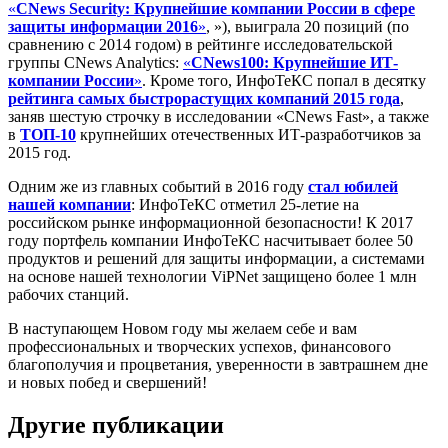
«
CNews Security: Крупнейшие компании России в сфере
защиты информации 2016
»
, »), выиграла 20 позиций (по
сравнению с 2014 годом) в рейтинге исследовательской
группы CNews Analytics:
«
CNews100: Крупнейшие ИТ-
компании России
»
. Кроме того, ИнфоТеКС попал в десятку
рейтинга самых быстрорастущих компаний 2015 года
,
заняв шестую строчку в исследовании «CNews Fast», а также
в
ТОП-10
крупнейших отечественных ИТ-разработчиков за
2015 год.
Одним же из главных событий в 2016 году
стал юбилей
нашей компании
: ИнфоТеКС отметил 25-летие на
российском рынке информационной безопасности! К 2017
году портфель компании ИнфоТеКС насчитывает более 50
продуктов и решений для защиты информации, а системами
на основе нашей технологии ViPNet защищено более 1 млн
рабочих станций.
В наступающем Новом году мы желаем себе и вам
профессиональных и творческих успехов, финансового
благополучия и процветания, уверенности в завтрашнем дне
и новых побед и свершений!
Другие публикации