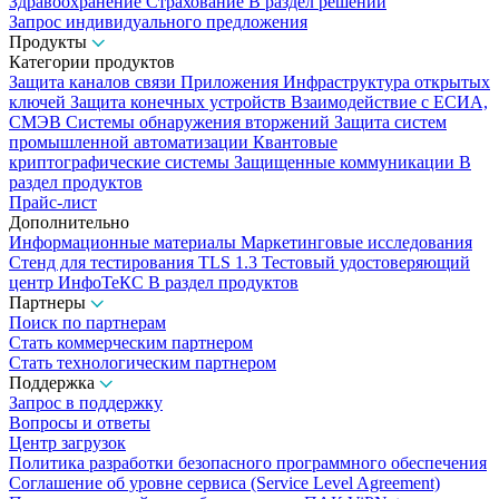
Здравоохранение
Страхование
В раздел решений
Запрос индивидуального предложения
Продукты
Категории продуктов
Защита каналов связи
Приложения
Инфраструктура открытых
ключей
Защита конечных устройств
Взаимодействие с ЕСИА,
СМЭВ
Системы обнаружения вторжений
Защита систем
промышленной автоматизации
Квантовые
криптографические системы
Защищенные коммуникации
В
раздел продуктов
Прайс-лист
Дополнительно
Информационные материалы
Маркетинговые исследования
Стенд для тестирования TLS 1.3
Тестовый удостоверяющий
центр ИнфоТеКС
В раздел продуктов
Партнеры
Поиск по партнерам
Стать коммерческим партнером
Стать технологическим партнером
Поддержка
Запрос в поддержку
Вопросы и ответы
Центр загрузок
Политика разработки безопасного программного обеспечения
Соглашение об уровне сервиса (Service Level Agreement)