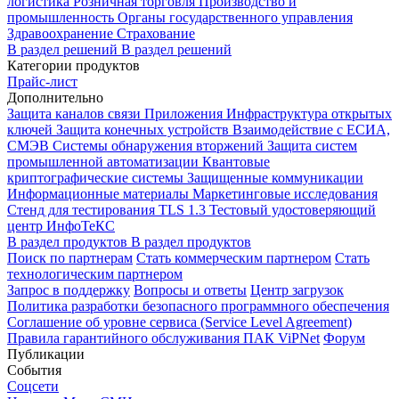
логистика
Розничная торговля
Производство и
промышленность
Органы государственного управления
Здравоохранение
Страхование
В раздел решений
В раздел решений
Категории продуктов
Прайс-лист
Дополнительно
Защита каналов связи
Приложения
Инфраструктура открытых
ключей
Защита конечных устройств
Взаимодействие с ЕСИА,
СМЭВ
Системы обнаружения вторжений
Защита систем
промышленной автоматизации
Квантовые
криптографические системы
Защищенные коммуникации
Информационные материалы
Маркетинговые исследования
Стенд для тестирования TLS 1.3
Тестовый удостоверяющий
центр ИнфоТеКС
В раздел продуктов
В раздел продуктов
Поиск по партнерам
Стать коммерческим партнером
Стать
технологическим партнером
Запрос в поддержку
Вопросы и ответы
Центр загрузок
Политика разработки безопасного программного обеспечения
Соглашение об уровне сервиса (Service Level Agreement)
Правила гарантийного обслуживания ПАК ViPNet
Форум
Публикации
События
Соцсети