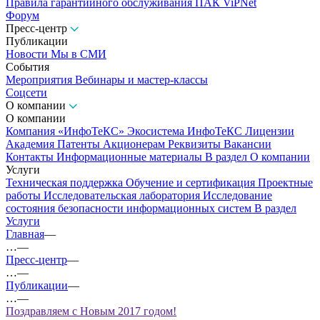
Правила гарантийного обслуживания ПАК ViPNet
Форум
Пресс-центр
Публикации
Новости
Мы в СМИ
События
Мероприятия
Вебинары и мастер-классы
Соцсети
О компании
О компании
Компания «ИнфоТеКС»
Экосистема ИнфоТеКС
Лицензии
Академия
Патенты
Акционерам
Реквизиты
Вакансии
Контакты
Информационные материалы
В раздел О компании
Услуги
Техническая поддержка
Обучение и сертификация
Проектные
работы
Исследовательская лаборатория
Исследование
состояния безопасности информационных систем
В раздел
Услуги
Главная
—
…
—
Пресс-центр
—
…
—
Публикации
—
…
—
Поздравляем с Новым 2017 годом!