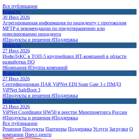
Все публикации
Новости
30 Июл 2026
Агрегированная информация по инциденту с протоколом
MFTP и рекомендации по предотвращению или
нивелированию инцидента
#Продукты и решения
#Поддержка
Новости
27 Июл 2026
ИнфоТеКС в ТОП-5 крупнейших ИТ-компаний в области
разработки ПО
#Компания
#Группа компаний
Новости
27 Июл 2026
Сертифицирован ПАК ViPNet EDI Soap Gate 3 с ПМДЗ
ViPNet SafeBoot 3
#Продукты и решения
#Поддержка
Новости
23 Июл 2026
ViPNet Coordinator HW50 в реестре Минпромторга России
#Продукты и решения
#Поддержка
Все публикации
Решения
Продукты
Партнeры
Поддержка
Услуги
Загрузки
О
компании
Пресс-центр