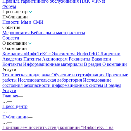
Правила гарантийного обслуживания ПАК ViPNet
Форум
Пресс-центр
Публикации
Новости
Мы в СМИ
События
Мероприятия
Вебинары и мастер-классы
Соцсети
О компании
О компании
Компания «ИнфоТеКС»
Экосистема ИнфоТеКС
Лицензии
Академия
Патенты
Акционерам
Реквизиты
Вакансии
Контакты
Информационные материалы
В раздел О компании
Услуги
Техническая поддержка
Обучение и сертификация
Проектные
работы
Исследовательская лаборатория
Исследование
состояния безопасности информационных систем
В раздел
Услуги
Главная
—
…
—
Пресс-центр
—
…
—
Публикации
—
…
—
Приглашаем посетить стенд компании "ИнфоТеКС" на