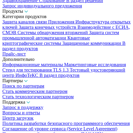
Здравоохранение
Страхование
В раздел решений
Запрос индивидуального предложения
Продукты
Категории продуктов
Защита каналов связи
Приложения
Инфраструктура открытых
ключей
Защита конечных устройств
Взаимодействие с ЕСИА,
СМЭВ
Системы обнаружения вторжений
Защита систем
промышленной автоматизации
Квантовые
криптографические системы
Защищенные коммуникации
В
раздел продуктов
Прайс-лист
Дополнительно
Информационные материалы
Маркетинговые исследования
Стенд для тестирования TLS 1.3
Тестовый удостоверяющий
центр ИнфоТеКС
В раздел продуктов
Партнеры
Поиск по партнерам
Стать коммерческим партнером
Стать технологическим партнером
Поддержка
Запрос в поддержку
Вопросы и ответы
Центр загрузок
Политика разработки безопасного программного обеспечения
Соглашение об уровне сервиса (Service Level Agreement)