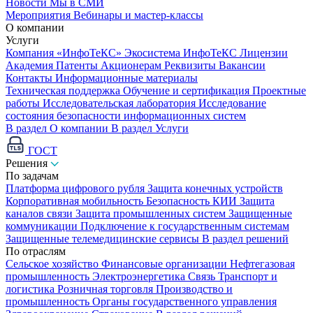
Новости
Мы в СМИ
Мероприятия
Вебинары и мастер-классы
О компании
Услуги
Компания «ИнфоТеКС»
Экосистема ИнфоТеКС
Лицензии
Академия
Патенты
Акционерам
Реквизиты
Вакансии
Контакты
Информационные материалы
Техническая поддержка
Обучение и сертификация
Проектные
работы
Исследовательская лаборатория
Исследование
состояния безопасности информационных систем
В раздел О компании
В раздел Услуги
ГОСТ
Решения
По задачам
Платформа цифрового рубля
Защита конечных устройств
Корпоративная мобильность
Безопасность КИИ
Защита
каналов связи
Защита промышленных систем
Защищенные
коммуникации
Подключение к государственным системам
Защищенные телемедицинские сервисы
В раздел решений
По отраслям
Сельское хозяйство
Финансовые организации
Нефтегазовая
промышленность
Электроэнергетика
Связь
Транспорт и
логистика
Розничная торговля
Производство и
промышленность
Органы государственного управления