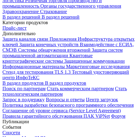
логистика
Розничная торговля
Производство и
промышленность
Органы государственного управления
Здравоохранение
Страхование
В раздел решений
В раздел решений
Категории продуктов
Прайс-лист
Дополнительно
Защита каналов связи
Приложения
Инфраструктура открытых
ключей
Защита конечных устройств
Взаимодействие с ЕСИА,
СМЭВ
Системы обнаружения вторжений
Защита систем
промышленной автоматизации
Квантовые
криптографические системы
Защищенные коммуникации
Информационные материалы
Маркетинговые исследования
Стенд для тестирования TLS 1.3
Тестовый удостоверяющий
центр ИнфоТеКС
В раздел продуктов
В раздел продуктов
Поиск по партнерам
Стать коммерческим партнером
Стать
технологическим партнером
Запрос в поддержку
Вопросы и ответы
Центр загрузок
Политика разработки безопасного программного обеспечения
Соглашение об уровне сервиса (Service Level Agreement)
Правила гарантийного обслуживания ПАК ViPNet
Форум
Публикации
События
Соцсети