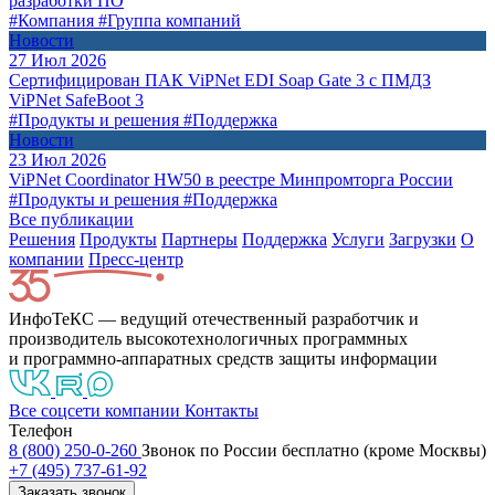
разработки ПО
#Компания
#Группа компаний
Новости
27 Июл 2026
Сертифицирован ПАК ViPNet EDI Soap Gate 3 с ПМДЗ
ViPNet SafeBoot 3
#Продукты и решения
#Поддержка
Новости
23 Июл 2026
ViPNet Coordinator HW50 в реестре Минпромторга России
#Продукты и решения
#Поддержка
Все публикации
Решения
Продукты
Партнeры
Поддержка
Услуги
Загрузки
О
компании
Пресс-центр
ИнфоТеКС — ведущий отечественный разработчик и
производитель высокотехнологичных программных
и программно-аппаратных средств защиты информации
Все соцсети компании
Контакты
Телефон
8 (800) 250-0-260
Звонок по России бесплатно (кроме Москвы)
+7 (495) 737-61-92
Заказать звонок