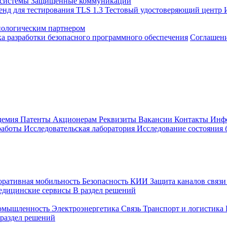
 системы
Защищенные коммуникации
енд для тестирования TLS 1.3
Тестовый удостоверяющий центр
нологическим партнером
а разработки безопасного программного обеспечения
Соглашение
демия
Патенты
Акционерам
Реквизиты
Вакансии
Контакты
Инф
работы
Исследовательская лаборатория
Исследование состояния
оративная мобильность
Безопасность КИИ
Защита каналов связ
едицинские сервисы
В раздел решений
ромышленность
Электроэнергетика
Связь
Транспорт и логистика
 раздел решений