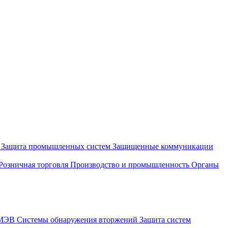
и
Защита промышленных систем
Защищенные коммуникации
Розничная торговля
Производство и промышленность
Органы
СМЭВ
Системы обнаружения вторжений
Защита систем