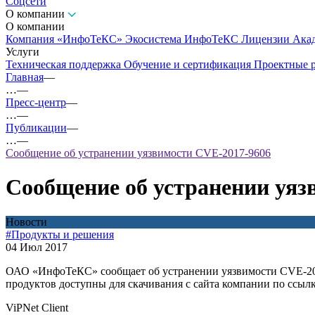
Соцсети
О компании
О компании
Компания «ИнфоТеКС»
Экосистема ИнфоТеКС
Лицензии
Ака
Услуги
Техническая поддержка
Обучение и сертификация
Проектные 
Главная
—
…
—
Пресс-центр
—
…
—
Публикации
—
…
—
Сообщение об устранении уязвимости CVE-2017-9606
Сообщение об устранении уяз
Новости
#Продукты и решения
04 Июл 2017
ОАО «ИнфоТеКС» сообщает об устранении уязвимости CVE-2017
продуктов доступны для скачивания с сайта компании по ссыл
ViPNet Client