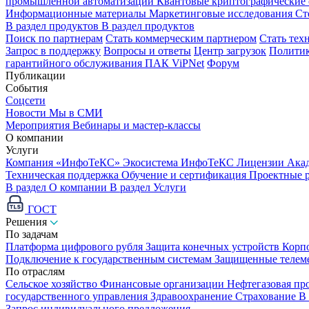
промышленной автоматизации
Квантовые криптографические
Информационные материалы
Маркетинговые исследования
Ст
В раздел продуктов
В раздел продуктов
Поиск по партнерам
Стать коммерческим партнером
Стать тех
Запрос в поддержку
Вопросы и ответы
Центр загрузок
Политик
гарантийного обслуживания ПАК ViPNet
Форум
Публикации
События
Соцсети
Новости
Мы в СМИ
Мероприятия
Вебинары и мастер-классы
О компании
Услуги
Компания «ИнфоТеКС»
Экосистема ИнфоТеКС
Лицензии
Ака
Техническая поддержка
Обучение и сертификация
Проектные 
В раздел О компании
В раздел Услуги
ГОСТ
Решения
По задачам
Платформа цифрового рубля
Защита конечных устройств
Корп
Подключение к государственным системам
Защищенные телем
По отраслям
Сельское хозяйство
Финансовые организации
Нефтегазовая п
государственного управления
Здравоохранение
Страхование
В
Запрос индивидуального предложения