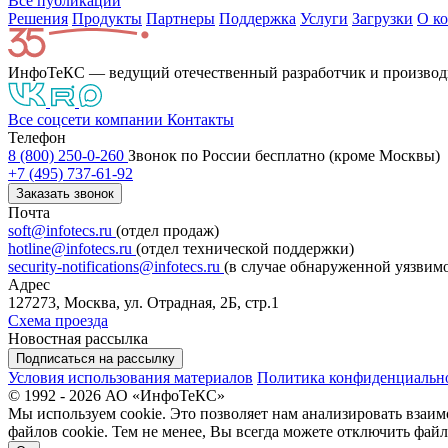
Все публикации
Решения
Продукты
Партнeры
Поддержка
Услуги
Загрузки
О к
ИнфоТеКС — ведущий отечественный разработчик и производ
Все соцсети компании
Контакты
Телефон
8 (800) 250-0-260
Звонок по России бесплатно (кроме Москвы)
+7 (495) 737-61-92
Заказать звонок
Почта
soft@infotecs.ru
(отдел продаж)
hotline@infotecs.ru
(отдел технической поддержки)
security-notifications@infotecs.ru
(в случае обнаруженной уязвим
Адрес
127273, Москва, ул. Отрадная, 2Б, стр.1
Схема проезда
Новостная рассылка
Подписаться на рассылку
Условия использования материалов
Политика конфиденциальн
© 1992 - 2026 АО «ИнфоТеКС»
Мы используем cookie. Это позволяет нам анализировать взаим
файлов cookie. Тем не менее, Вы всегда можете отключить файл