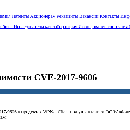
демия
Патенты
Акционерам
Реквизиты
Вакансии
Контакты
Инф
работы
Исследовательская лаборатория
Исследование состояния
вимости CVE-2017-9606
-9606 в продуктах ViPNet Client под управлением ОС Windows 
кам: