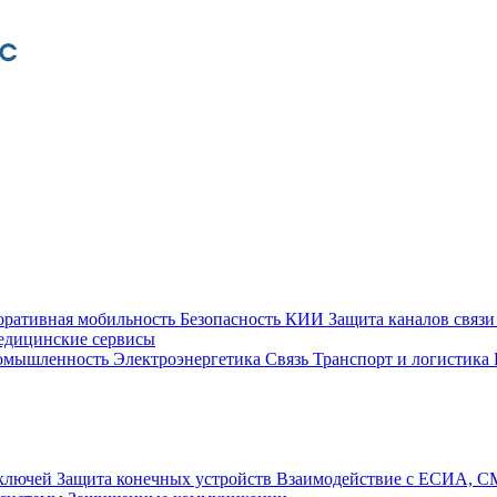
оративная мобильность
Безопасность КИИ
Защита каналов связ
едицинские сервисы
ромышленность
Электроэнергетика
Связь
Транспорт и логистика
 ключей
Защита конечных устройств
Взаимодействие с ЕСИА, 