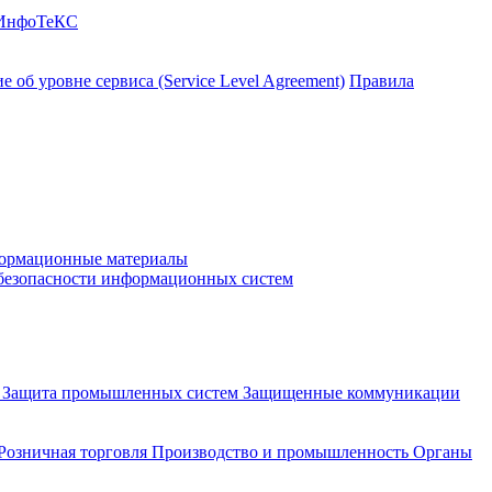
 ИнфоТеКС
 об уровне сервиса (Service Level Agreement)
Правила
ормационные материалы
 безопасности информационных систем
и
Защита промышленных систем
Защищенные коммуникации
Розничная торговля
Производство и промышленность
Органы