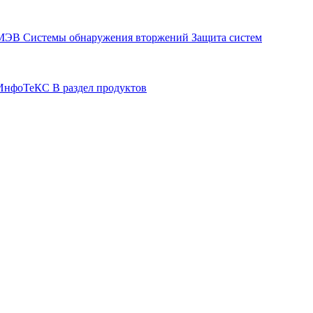
СМЭВ
Системы обнаружения вторжений
Защита систем
р ИнфоТеКС
В раздел продуктов