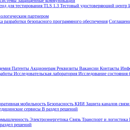
 системы
Защищенные коммуникации
енд для тестирования TLS 1.3
Тестовый удостоверяющий центр
нологическим партнером
а разработки безопасного программного обеспечения
Соглашение
демия
Патенты
Акционерам
Реквизиты
Вакансии
Контакты
Инф
работы
Исследовательская лаборатория
Исследование состояния
оративная мобильность
Безопасность КИИ
Защита каналов связ
едицинские сервисы
В раздел решений
ромышленность
Электроэнергетика
Связь
Транспорт и логистика
 раздел решений