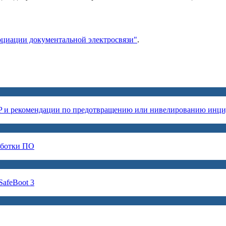
циации документальной электросвязи"
.
P и рекомендации по предотвращению или нивелированию инци
аботки ПО
afeBoot 3