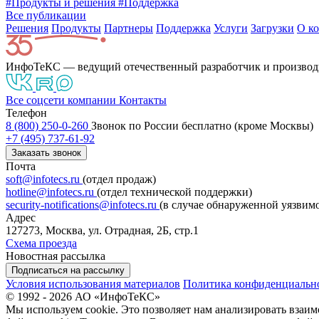
#Продукты и решения
#Поддержка
Все публикации
Решения
Продукты
Партнeры
Поддержка
Услуги
Загрузки
О к
ИнфоТеКС — ведущий отечественный разработчик и производ
Все соцсети компании
Контакты
Телефон
8 (800) 250-0-260
Звонок по России бесплатно (кроме Москвы)
+7 (495) 737-61-92
Заказать звонок
Почта
soft@infotecs.ru
(отдел продаж)
hotline@infotecs.ru
(отдел технической поддержки)
security-notifications@infotecs.ru
(в случае обнаруженной уязвим
Адрес
127273, Москва, ул. Отрадная, 2Б, стр.1
Схема проезда
Новостная рассылка
Подписаться на рассылку
Условия использования материалов
Политика конфиденциальн
© 1992 - 2026 АО «ИнфоТеКС»
Мы используем cookie. Это позволяет нам анализировать взаим