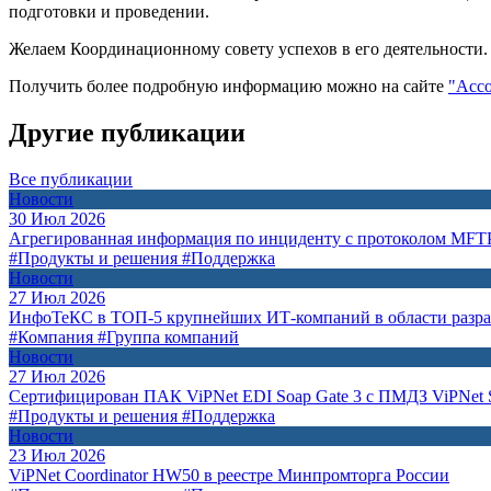
подготовки и проведении.
Желаем Координационному совету успехов в его деятельности.
Получить более подробную информацию можно на сайте
"Ассо
Другие публикации
Все публикации
Новости
30 Июл 2026
Агрегированная информация по инциденту с протоколом MFT
#Продукты и решения
#Поддержка
Новости
27 Июл 2026
ИнфоТеКС в ТОП-5 крупнейших ИТ-компаний в области разр
#Компания
#Группа компаний
Новости
27 Июл 2026
Сертифицирован ПАК ViPNet EDI Soap Gate 3 с ПМДЗ ViPNet S
#Продукты и решения
#Поддержка
Новости
23 Июл 2026
ViPNet Coordinator HW50 в реестре Минпромторга России