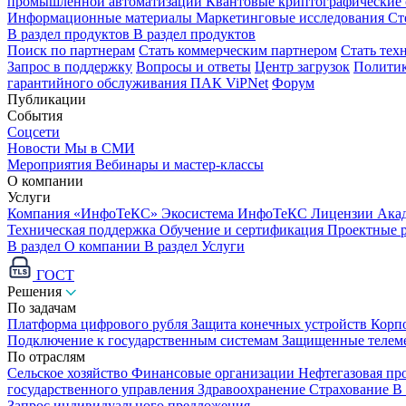
промышленной автоматизации
Квантовые криптографические
Информационные материалы
Маркетинговые исследования
Ст
В раздел продуктов
В раздел продуктов
Поиск по партнерам
Стать коммерческим партнером
Стать тех
Запрос в поддержку
Вопросы и ответы
Центр загрузок
Политик
гарантийного обслуживания ПАК ViPNet
Форум
Публикации
События
Соцсети
Новости
Мы в СМИ
Мероприятия
Вебинары и мастер-классы
О компании
Услуги
Компания «ИнфоТеКС»
Экосистема ИнфоТеКС
Лицензии
Ака
Техническая поддержка
Обучение и сертификация
Проектные 
В раздел О компании
В раздел Услуги
ГОСТ
Решения
По задачам
Платформа цифрового рубля
Защита конечных устройств
Корп
Подключение к государственным системам
Защищенные телем
По отраслям
Сельское хозяйство
Финансовые организации
Нефтегазовая п
государственного управления
Здравоохранение
Страхование
В
Запрос индивидуального предложения