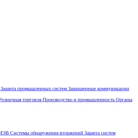
и
Защита промышленных систем
Защищенные коммуникации
Розничная торговля
Производство и промышленность
Органы
СМЭВ
Системы обнаружения вторжений
Защита систем