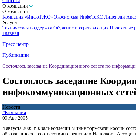
Соцсети
О компании
О компании
Компания «ИнфоТеКС»
Экосистема ИнфоТеКС
Лицензии
Ака
Услуги
Техническая поддержка
Обучение и сертификация
Проектные 
Главная
—
…
—
Пресс-центр
—
…
—
Публикации
—
…
—
Состоялось заседание Координационного совета по информац
Состоялось заседание Коорди
инфокоммуникационных сетей
Новости
#Компания
09 Авг 2005
4 августа 2005 г. в зале коллегии Мининформсвязи России со
образованного в соответствии с решением Исполкома Ассоциац