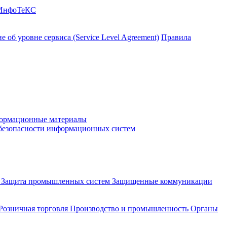
 ИнфоТеКС
 об уровне сервиса (Service Level Agreement)
Правила
ормационные материалы
 безопасности информационных систем
и
Защита промышленных систем
Защищенные коммуникации
Розничная торговля
Производство и промышленность
Органы