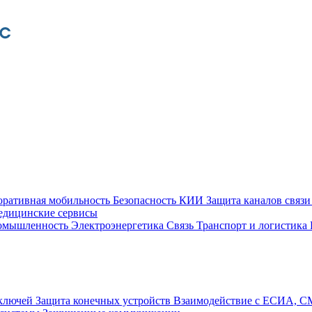
оративная мобильность
Безопасность КИИ
Защита каналов связ
едицинские сервисы
ромышленность
Электроэнергетика
Связь
Транспорт и логистика
 ключей
Защита конечных устройств
Взаимодействие с ЕСИА, 