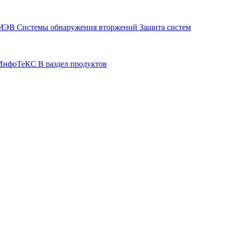
СМЭВ
Системы обнаружения вторжений
Защита систем
р ИнфоТеКС
В раздел продуктов