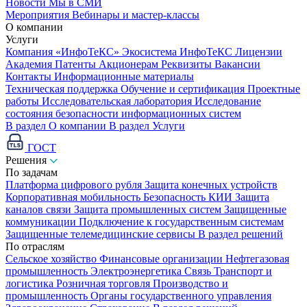
Новости
Мы в СМИ
Мероприятия
Вебинары и мастер-классы
О компании
Услуги
Компания «ИнфоТеКС»
Экосистема ИнфоТеКС
Лицензии
Академия
Патенты
Акционерам
Реквизиты
Вакансии
Контакты
Информационные материалы
Техническая поддержка
Обучение и сертификация
Проектные
работы
Исследовательская лаборатория
Исследование
состояния безопасности информационных систем
В раздел О компании
В раздел Услуги
ГОСТ
Решения
По задачам
Платформа цифрового рубля
Защита конечных устройств
Корпоративная мобильность
Безопасность КИИ
Защита
каналов связи
Защита промышленных систем
Защищенные
коммуникации
Подключение к государственным системам
Защищенные телемедицинские сервисы
В раздел решений
По отраслям
Сельское хозяйство
Финансовые организации
Нефтегазовая
промышленность
Электроэнергетика
Связь
Транспорт и
логистика
Розничная торговля
Производство и
промышленность
Органы государственного управления