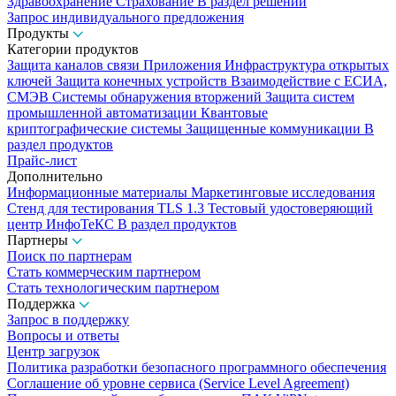
Здравоохранение
Страхование
В раздел решений
Запрос индивидуального предложения
Продукты
Категории продуктов
Защита каналов связи
Приложения
Инфраструктура открытых
ключей
Защита конечных устройств
Взаимодействие с ЕСИА,
СМЭВ
Системы обнаружения вторжений
Защита систем
промышленной автоматизации
Квантовые
криптографические системы
Защищенные коммуникации
В
раздел продуктов
Прайс-лист
Дополнительно
Информационные материалы
Маркетинговые исследования
Стенд для тестирования TLS 1.3
Тестовый удостоверяющий
центр ИнфоТеКС
В раздел продуктов
Партнеры
Поиск по партнерам
Стать коммерческим партнером
Стать технологическим партнером
Поддержка
Запрос в поддержку
Вопросы и ответы
Центр загрузок
Политика разработки безопасного программного обеспечения
Соглашение об уровне сервиса (Service Level Agreement)