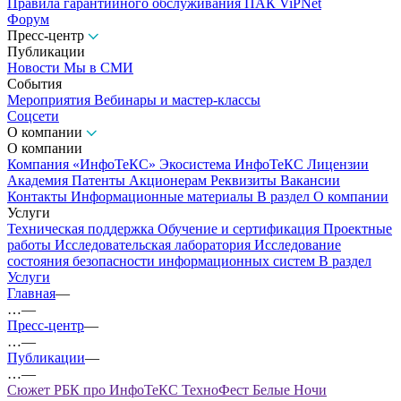
Правила гарантийного обслуживания ПАК ViPNet
Форум
Пресс-центр
Публикации
Новости
Мы в СМИ
События
Мероприятия
Вебинары и мастер-классы
Соцсети
О компании
О компании
Компания «ИнфоТеКС»
Экосистема ИнфоТеКС
Лицензии
Академия
Патенты
Акционерам
Реквизиты
Вакансии
Контакты
Информационные материалы
В раздел О компании
Услуги
Техническая поддержка
Обучение и сертификация
Проектные
работы
Исследовательская лаборатория
Исследование
состояния безопасности информационных систем
В раздел
Услуги
Главная
—
…
—
Пресс-центр
—
…
—
Публикации
—
…
—
Сюжет РБК про ИнфоТеКС ТехноФест Белые Ночи