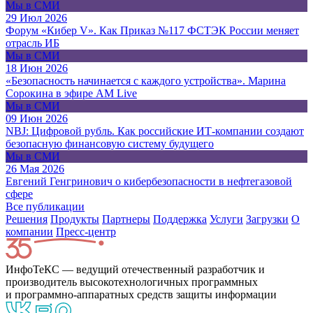
Мы в СМИ
29 Июл 2026
Форум «Кибер V». Как Приказ №117 ФСТЭК России меняет
отрасль ИБ
Мы в СМИ
18 Июн 2026
«Безопасность начинается с каждого устройства». Марина
Сорокина в эфире AM Live
Мы в СМИ
09 Июн 2026
NBJ: Цифровой рубль. Как российские ИТ-компании создают
безопасную финансовую систему будущего
Мы в СМИ
26 Мая 2026
Евгений Генгринович о кибербезопасности в нефтегазовой
сфере
Все публикации
Решения
Продукты
Партнeры
Поддержка
Услуги
Загрузки
О
компании
Пресс-центр
ИнфоТеКС — ведущий отечественный разработчик и
производитель высокотехнологичных программных
и программно-аппаратных средств защиты информации