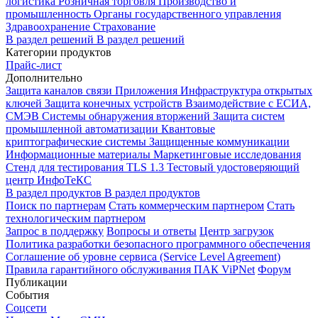
логистика
Розничная торговля
Производство и
промышленность
Органы государственного управления
Здравоохранение
Страхование
В раздел решений
В раздел решений
Категории продуктов
Прайс-лист
Дополнительно
Защита каналов связи
Приложения
Инфраструктура открытых
ключей
Защита конечных устройств
Взаимодействие с ЕСИА,
СМЭВ
Системы обнаружения вторжений
Защита систем
промышленной автоматизации
Квантовые
криптографические системы
Защищенные коммуникации
Информационные материалы
Маркетинговые исследования
Стенд для тестирования TLS 1.3
Тестовый удостоверяющий
центр ИнфоТеКС
В раздел продуктов
В раздел продуктов
Поиск по партнерам
Стать коммерческим партнером
Стать
технологическим партнером
Запрос в поддержку
Вопросы и ответы
Центр загрузок
Политика разработки безопасного программного обеспечения
Соглашение об уровне сервиса (Service Level Agreement)
Правила гарантийного обслуживания ПАК ViPNet
Форум
Публикации
События
Соцсети