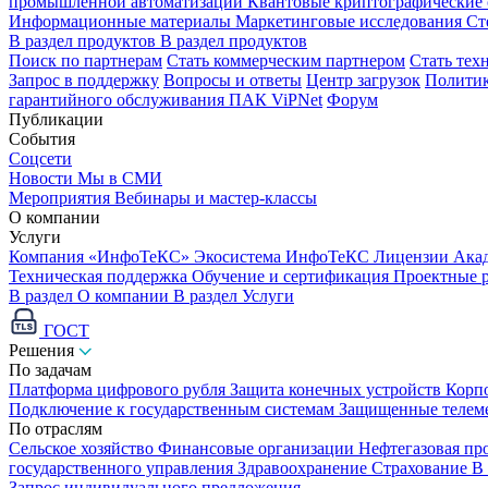
промышленной автоматизации
Квантовые криптографические
Информационные материалы
Маркетинговые исследования
Ст
В раздел продуктов
В раздел продуктов
Поиск по партнерам
Стать коммерческим партнером
Стать тех
Запрос в поддержку
Вопросы и ответы
Центр загрузок
Политик
гарантийного обслуживания ПАК ViPNet
Форум
Публикации
События
Соцсети
Новости
Мы в СМИ
Мероприятия
Вебинары и мастер-классы
О компании
Услуги
Компания «ИнфоТеКС»
Экосистема ИнфоТеКС
Лицензии
Ака
Техническая поддержка
Обучение и сертификация
Проектные 
В раздел О компании
В раздел Услуги
ГОСТ
Решения
По задачам
Платформа цифрового рубля
Защита конечных устройств
Корп
Подключение к государственным системам
Защищенные телем
По отраслям
Сельское хозяйство
Финансовые организации
Нефтегазовая п
государственного управления
Здравоохранение
Страхование
В
Запрос индивидуального предложения