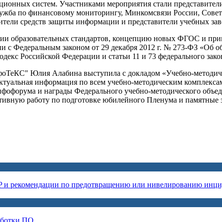
ационных систем. Участниками мероприятия стали представит
лужба по финансовому мониторингу, Минкомсвязи России, Сове
одители средств защиты информации и представители учебных 
ции образовательных стандартов, концепцию новых ФГОС и при
вии с Федеральным законом от 29 декабря 2012 г. № 273-ФЗ «Об
кодекс Российской Федерации и статьи 11 и 73 федерального за
фоТеКС" Юлия Алабина выступила с докладом «Учебно-методиче
актуальная информация по всем учебно-методическим комплекса
фофорума и награды Федерального учебно-методического объ
ктивную работу по подготовке юбилейного Пленума и памятны
P и рекомендации по предотвращению или нивелированию инци
аботки ПО