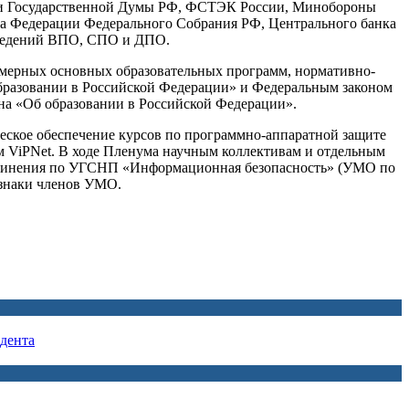
ели Государственной Думы РФ, ФСТЭК России, Минобороны
та Федерации Федерального Собрания РФ, Центрального банка
заведений ВПО, СПО и ДПО.
мерных основных образовательных программ, нормативно-
 образовании в Российской Федерации» и Федеральным законом
кона «Об образовании в Российской Федерации».
ское обеспечение курсов по программно-аппаратной защите
м ViPNet. В ходе Пленума научным коллективам и отдельным
единения по УГСНП «Информационная безопасность» (УМО по
е знаки членов УМО.
дента