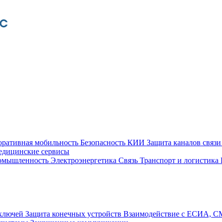
оративная мобильность
Безопасность КИИ
Защита каналов связ
едицинские сервисы
ромышленность
Электроэнергетика
Связь
Транспорт и логистика
 ключей
Защита конечных устройств
Взаимодействие с ЕСИА, 