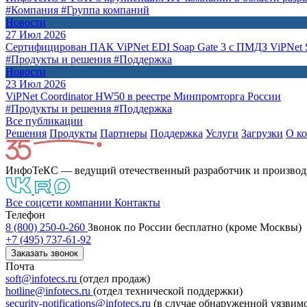
#Компания
#Группа компаний
Новости
27 Июл 2026
Сертифицирован ПАК ViPNet EDI Soap Gate 3 с ПМДЗ ViPNet S
#Продукты и решения
#Поддержка
Новости
23 Июл 2026
ViPNet Coordinator HW50 в реестре Минпромторга России
#Продукты и решения
#Поддержка
Все публикации
Решения
Продукты
Партнeры
Поддержка
Услуги
Загрузки
О к
ИнфоТеКС — ведущий отечественный разработчик и производ
Все соцсети компании
Контакты
Телефон
8 (800) 250-0-260
Звонок по России бесплатно (кроме Москвы)
+7 (495) 737-61-92
Заказать звонок
Почта
soft@infotecs.ru
(отдел продаж)
hotline@infotecs.ru
(отдел технической поддержки)
security-notifications@infotecs.ru
(в случае обнаруженной уязвим