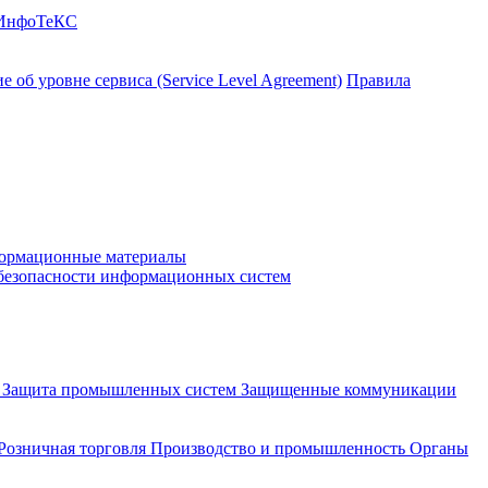
 ИнфоТеКС
 об уровне сервиса (Service Level Agreement)
Правила
ормационные материалы
 безопасности информационных систем
и
Защита промышленных систем
Защищенные коммуникации
Розничная торговля
Производство и промышленность
Органы