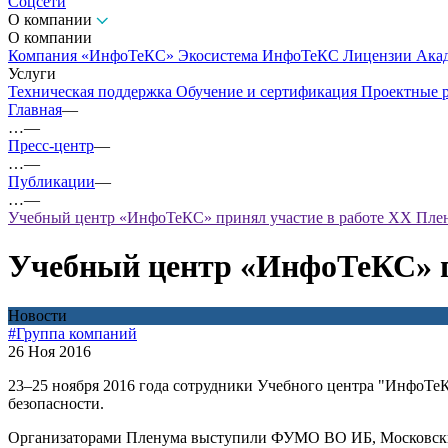
Соцсети
О компании
О компании
Компания «ИнфоТеКС»
Экосистема ИнфоТеКС
Лицензии
Ака
Услуги
Техническая поддержка
Обучение и сертификация
Проектные 
Главная
—
…
—
Пресс-центр
—
…
—
Публикации
—
…
—
Учебный центр «ИнфоТеКС» принял участие в работе XX П
Учебный центр «ИнфоТеКС» 
Новости
#Группа компаний
26 Ноя 2016
23–25 ноября 2016 года сотрудники Учебного центра "ИнфоТ
безопасности.
Организаторами Пленума выступили ФУМО ВО ИБ, Московски