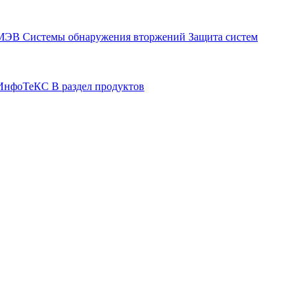
СМЭВ
Системы обнаружения вторжений
Защита систем
р ИнфоТеКС
В раздел продуктов