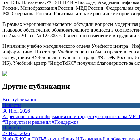
им. Г. В. Плеханова, ФГУП НИИ «Восход», Академия информ
России, Минобразования России, МВД России, Федеральная с
РФ, Сбербанка России, Росатома, а также российские произв
В рамках мероприятия эксперты обсудили вопросы модерниза
правовое обеспечение образовательного процесса в соответст
от 2 мая 2015 г. № 122-ФЗ «О внесении изменений в трудовой 
Начальник учебно-методического отдела Учебного центра "Ин
информации». На стенде Учебного центра была представлена 
сотрудникам ВУЗов были вручены награды ФСТЭК России, Ин
ИБ). Учебный центр "ИнфоТеКС" получил благодарность за а
Другие публикации
Все публикации
Новости
30 Июл 2026
Агрегированная информация по инциденту с протоколом MFT
#Продукты и решения
#Поддержка
Новости
27 Июл 2026
ИнфоТеКС в ТОП-5 крупнейших ИТ-компаний в области разр