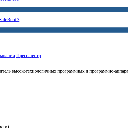
afeBoot 3
омпании
Пресс-центр
итель высокотехнологичных программных и программно-аппар
ости)