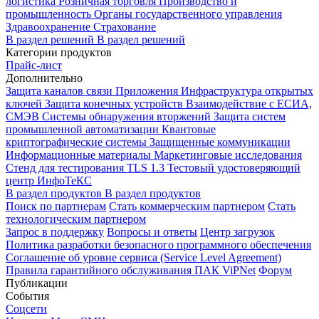
логистика
Розничная торговля
Производство и
промышленность
Органы государственного управления
Здравоохранение
Страхование
В раздел решений
В раздел решений
Категории продуктов
Прайс-лист
Дополнительно
Защита каналов связи
Приложения
Инфраструктура открытых
ключей
Защита конечных устройств
Взаимодействие с ЕСИА,
СМЭВ
Системы обнаружения вторжений
Защита систем
промышленной автоматизации
Квантовые
криптографические системы
Защищенные коммуникации
Информационные материалы
Маркетинговые исследования
Стенд для тестирования TLS 1.3
Тестовый удостоверяющий
центр ИнфоТеКС
В раздел продуктов
В раздел продуктов
Поиск по партнерам
Стать коммерческим партнером
Стать
технологическим партнером
Запрос в поддержку
Вопросы и ответы
Центр загрузок
Политика разработки безопасного программного обеспечения
Соглашение об уровне сервиса (Service Level Agreement)
Правила гарантийного обслуживания ПАК ViPNet
Форум
Публикации
События
Соцсети