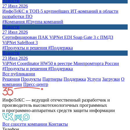
Новости
27 Июл 2026
ИнфоТеКС в ТОП-5 крупнейших ИТ-компаний в области
разработки ПО
#Компания
#Группа компаний
Новости
27 Июл 2026
Сертифицирован ПАК ViPNet EDI Soap Gate 3 с ПМДЗ
ViPNet SafeBoot 3
#Продукты и решения
#Поддержка
Новости
23 Июл 2026
ViPNet Coordinator HW50 в реестре Минпромторга России
#Продукты и решения
#Поддержка
Все публикации
Решения
Продукты
Партнeры
Поддержка
Услуги
Загрузки
О
компании
Пресс-центр
ИнфоТеКС — ведущий отечественный разработчик и
производитель высокотехнологичных программных
и программно-аппаратных средств защиты информации
Все соцсети компании
Контакты
Телефон