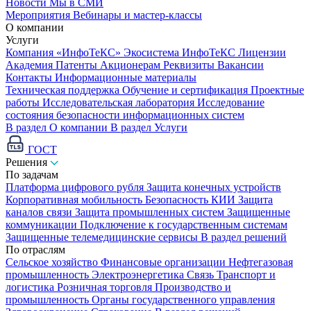
Новости
Мы в СМИ
Мероприятия
Вебинары и мастер-классы
О компании
Услуги
Компания «ИнфоТеКС»
Экосистема ИнфоТеКС
Лицензии
Академия
Патенты
Акционерам
Реквизиты
Вакансии
Контакты
Информационные материалы
Техническая поддержка
Обучение и сертификация
Проектные
работы
Исследовательская лаборатория
Исследование
состояния безопасности информационных систем
В раздел О компании
В раздел Услуги
ГОСТ
Решения
По задачам
Платформа цифрового рубля
Защита конечных устройств
Корпоративная мобильность
Безопасность КИИ
Защита
каналов связи
Защита промышленных систем
Защищенные
коммуникации
Подключение к государственным системам
Защищенные телемедицинские сервисы
В раздел решений
По отраслям
Сельское хозяйство
Финансовые организации
Нефтегазовая
промышленность
Электроэнергетика
Связь
Транспорт и
логистика
Розничная торговля
Производство и
промышленность
Органы государственного управления