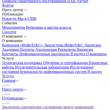
Правила гарантийного обслуживания ПАК ViPNet
Форум
Пресс-центр
Публикации
Новости
Мы в СМИ
События
Мероприятия
Вебинары и мастер-классы
Соцсети
О компании
О компании
Компания «ИнфоТеКС»
Экосистема ИнфоТеКС
Лицензии
Академия
Патенты
Акционерам
Реквизиты
Вакансии
Контакты
Информационные материалы
В раздел О компании
Услуги
Техническая поддержка
Обучение и сертификация
Проектные
работы
Исследовательская лаборатория
Исследование
состояния безопасности информационных систем
В раздел
Услуги
Главная
—
…
—
Пресс-центр
—
…
—
Публикации
—
…
—
Заключено партнерское соглашение между компанией