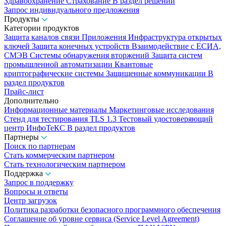
Здравоохранение
Страхование
В раздел решений
Запрос индивидуального предложения
Продукты
Категории продуктов
Защита каналов связи
Приложения
Инфраструктура открытых
ключей
Защита конечных устройств
Взаимодействие с ЕСИА,
СМЭВ
Системы обнаружения вторжений
Защита систем
промышленной автоматизации
Квантовые
криптографические системы
Защищенные коммуникации
В
раздел продуктов
Прайс-лист
Дополнительно
Информационные материалы
Маркетинговые исследования
Стенд для тестирования TLS 1.3
Тестовый удостоверяющий
центр ИнфоТеКС
В раздел продуктов
Партнеры
Поиск по партнерам
Стать коммерческим партнером
Стать технологическим партнером
Поддержка
Запрос в поддержку
Вопросы и ответы
Центр загрузок
Политика разработки безопасного программного обеспечения
Соглашение об уровне сервиса (Service Level Agreement)