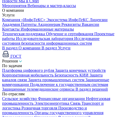
Новости
Мы в СМИ
Мероприятия
Вебинары и мастер-классы
О компании
Услуги
Компания «ИнфоТеКС»
Экосистема ИнфоТеКС
Лицензии
Академия
Патенты
Акционерам
Реквизиты
Вакансии
Контакты
Информационные материалы
Техническая поддержка
Обучение и сертификация
Проектные
работы
Исследовательская лаборатория
Исследование
состояния безопасности информационных систем
В раздел О компании
В раздел Услуги
ГОСТ
Решения
По задачам
Платформа цифрового рубля
Защита конечных устройств
Корпоративная мобильность
Безопасность КИИ
Защита
каналов связи
Защита промышленных систем
Защищенные
коммуникации
Подключение к государственным системам
Защищенные телемедицинские сервисы
В раздел решений
По отраслям
Сельское хозяйство
Финансовые организации
Нефтегазовая
промышленность
Электроэнергетика
Связь
Транспорт и
логистика
Розничная торговля
Производство и
промышленность
Органы государственного управления