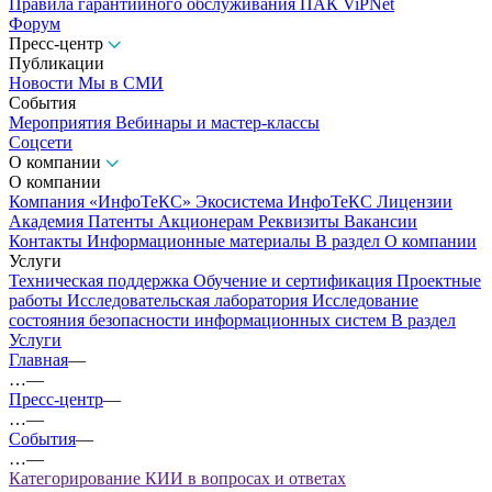
Правила гарантийного обслуживания ПАК ViPNet
Форум
Пресс-центр
Публикации
Новости
Мы в СМИ
События
Мероприятия
Вебинары и мастер-классы
Соцсети
О компании
О компании
Компания «ИнфоТеКС»
Экосистема ИнфоТеКС
Лицензии
Академия
Патенты
Акционерам
Реквизиты
Вакансии
Контакты
Информационные материалы
В раздел О компании
Услуги
Техническая поддержка
Обучение и сертификация
Проектные
работы
Исследовательская лаборатория
Исследование
состояния безопасности информационных систем
В раздел
Услуги
Главная
—
…
—
Пресс-центр
—
…
—
События
—
…
—
Категорирование КИИ в вопросах и ответах