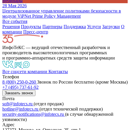
Вебинары
28 Мая 2026
Централизованное управление политиками безопасности в
модуле ViPNet Prime Policy Management
Все события
Решения
Продукты
Партнeры
Поддержка
Услуги
Загрузки
О
компании
Пресс-центр
ИнфоТеКС — ведущий отечественный разработчик и
производитель высокотехнологичных программных
и программно-аппаратных средств защиты информации
Все соцсети компании
Контакты
Телефон
8 (800) 250-0-260
Звонок по России бесплатно (кроме Москвы)
+7 (495) 737-61-92
Заказать звонок
Почта
soft@infotecs.ru
(отдел продаж)
hotline@infotecs.ru
(отдел технической поддержки)
security-notifications@infotecs.ru
(в случае обнаруженной
уязвимости)
Адрес
127273, Москва, ул. Отрадная, 2Б, стр.1