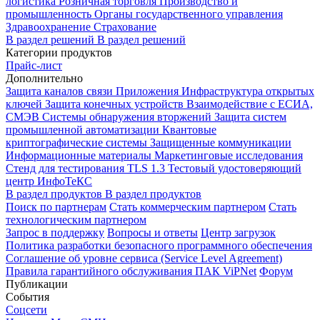
логистика
Розничная торговля
Производство и
промышленность
Органы государственного управления
Здравоохранение
Страхование
В раздел решений
В раздел решений
Категории продуктов
Прайс-лист
Дополнительно
Защита каналов связи
Приложения
Инфраструктура открытых
ключей
Защита конечных устройств
Взаимодействие с ЕСИА,
СМЭВ
Системы обнаружения вторжений
Защита систем
промышленной автоматизации
Квантовые
криптографические системы
Защищенные коммуникации
Информационные материалы
Маркетинговые исследования
Стенд для тестирования TLS 1.3
Тестовый удостоверяющий
центр ИнфоТеКС
В раздел продуктов
В раздел продуктов
Поиск по партнерам
Стать коммерческим партнером
Стать
технологическим партнером
Запрос в поддержку
Вопросы и ответы
Центр загрузок
Политика разработки безопасного программного обеспечения
Соглашение об уровне сервиса (Service Level Agreement)
Правила гарантийного обслуживания ПАК ViPNet
Форум
Публикации
События
Соцсети