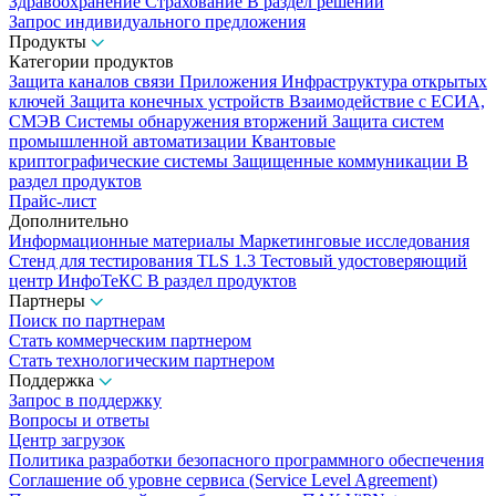
Здравоохранение
Страхование
В раздел решений
Запрос индивидуального предложения
Продукты
Категории продуктов
Защита каналов связи
Приложения
Инфраструктура открытых
ключей
Защита конечных устройств
Взаимодействие с ЕСИА,
СМЭВ
Системы обнаружения вторжений
Защита систем
промышленной автоматизации
Квантовые
криптографические системы
Защищенные коммуникации
В
раздел продуктов
Прайс-лист
Дополнительно
Информационные материалы
Маркетинговые исследования
Стенд для тестирования TLS 1.3
Тестовый удостоверяющий
центр ИнфоТеКС
В раздел продуктов
Партнеры
Поиск по партнерам
Стать коммерческим партнером
Стать технологическим партнером
Поддержка
Запрос в поддержку
Вопросы и ответы
Центр загрузок
Политика разработки безопасного программного обеспечения
Соглашение об уровне сервиса (Service Level Agreement)