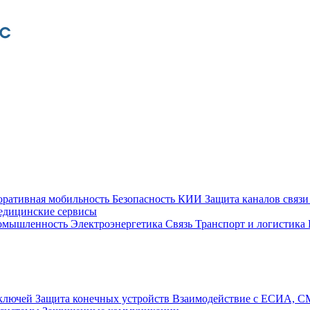
оративная мобильность
Безопасность КИИ
Защита каналов связ
едицинские сервисы
ромышленность
Электроэнергетика
Связь
Транспорт и логистика
 ключей
Защита конечных устройств
Взаимодействие с ЕСИА, 