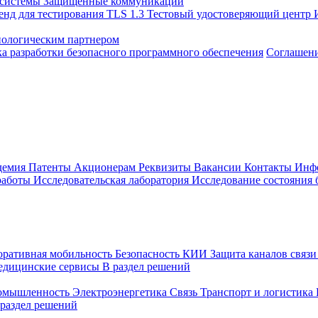
 системы
Защищенные коммуникации
енд для тестирования TLS 1.3
Тестовый удостоверяющий центр
нологическим партнером
а разработки безопасного программного обеспечения
Соглашение
демия
Патенты
Акционерам
Реквизиты
Вакансии
Контакты
Инф
работы
Исследовательская лаборатория
Исследование состояния
оративная мобильность
Безопасность КИИ
Защита каналов связ
едицинские сервисы
В раздел решений
ромышленность
Электроэнергетика
Связь
Транспорт и логистика
 раздел решений