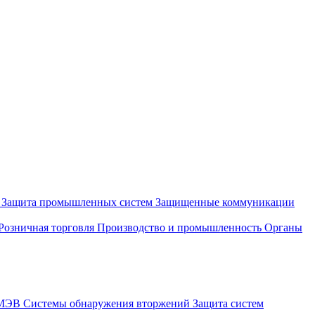
и
Защита промышленных систем
Защищенные коммуникации
Розничная торговля
Производство и промышленность
Органы
СМЭВ
Системы обнаружения вторжений
Защита систем