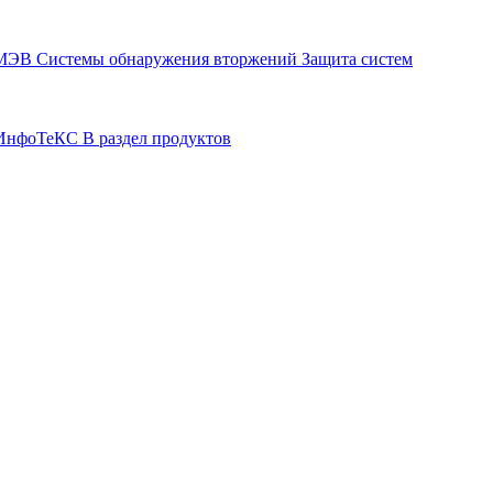
СМЭВ
Системы обнаружения вторжений
Защита систем
р ИнфоТеКС
В раздел продуктов