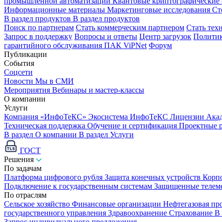
промышленной автоматизации
Квантовые криптографические
Информационные материалы
Маркетинговые исследования
Ст
В раздел продуктов
В раздел продуктов
Поиск по партнерам
Стать коммерческим партнером
Стать тех
Запрос в поддержку
Вопросы и ответы
Центр загрузок
Политик
гарантийного обслуживания ПАК ViPNet
Форум
Публикации
События
Соцсети
Новости
Мы в СМИ
Мероприятия
Вебинары и мастер-классы
О компании
Услуги
Компания «ИнфоТеКС»
Экосистема ИнфоТеКС
Лицензии
Ака
Техническая поддержка
Обучение и сертификация
Проектные 
В раздел О компании
В раздел Услуги
ГОСТ
Решения
По задачам
Платформа цифрового рубля
Защита конечных устройств
Корп
Подключение к государственным системам
Защищенные телем
По отраслям
Сельское хозяйство
Финансовые организации
Нефтегазовая п
государственного управления
Здравоохранение
Страхование
В
Запрос индивидуального предложения