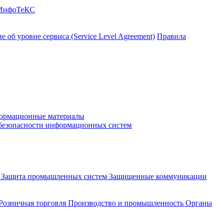
 ИнфоТеКС
 об уровне сервиса (Service Level Agreement)
Правила
ормационные материалы
 безопасности информационных систем
и
Защита промышленных систем
Защищенные коммуникации
Розничная торговля
Производство и промышленность
Органы