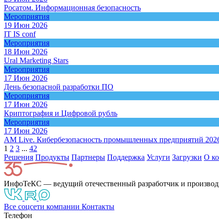
Росатом. Информационная безопасность
Мероприятия
19 Июн 2026
IT IS conf
Мероприятия
18 Июн 2026
Ural Marketing Stars
Мероприятия
17 Июн 2026
День безопасной разработки ПО
Мероприятия
17 Июн 2026
Криптография и Цифровой рубль
Мероприятия
17 Июн 2026
AM Live. Кибербезопасность промышленных предприятий 202
1
2
3
...
42
Решения
Продукты
Партнeры
Поддержка
Услуги
Загрузки
О к
ИнфоТеКС — ведущий отечественный разработчик и производ
Все соцсети компании
Контакты
Телефон