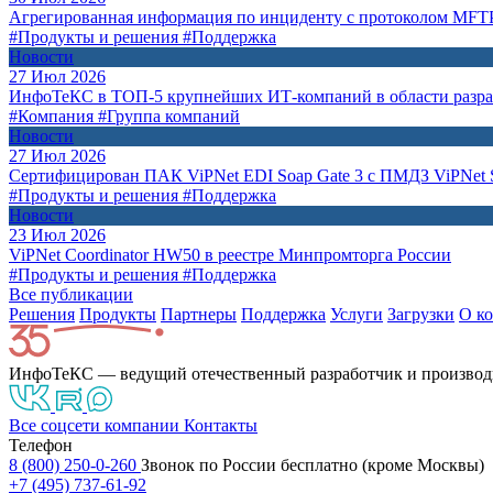
Агрегированная информация по инциденту с протоколом MFT
#Продукты и решения
#Поддержка
Новости
27 Июл 2026
ИнфоТеКС в ТОП-5 крупнейших ИТ-компаний в области разр
#Компания
#Группа компаний
Новости
27 Июл 2026
Сертифицирован ПАК ViPNet EDI Soap Gate 3 с ПМДЗ ViPNet S
#Продукты и решения
#Поддержка
Новости
23 Июл 2026
ViPNet Coordinator HW50 в реестре Минпромторга России
#Продукты и решения
#Поддержка
Все публикации
Решения
Продукты
Партнeры
Поддержка
Услуги
Загрузки
О к
ИнфоТеКС — ведущий отечественный разработчик и производ
Все соцсети компании
Контакты
Телефон
8 (800) 250-0-260
Звонок по России бесплатно (кроме Москвы)
+7 (495) 737-61-92