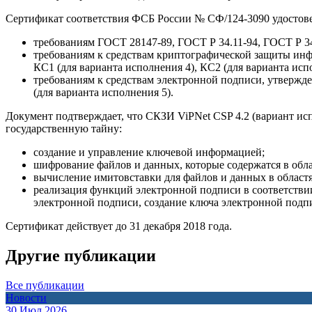
Сертификат соответствия ФСБ России № СФ/124-3090 удостовер
требованиям ГОСТ 28147-89, ГОСТ Р 34.11-94, ГОСТ Р 34
требованиям к средствам криптографической защиты инф
КС1 (для варианта исполнения 4), КС2 (для варианта исп
требованиям к средствам электронной подписи, утвержде
(для варианта исполнения 5).
Документ подтверждает, что СКЗИ ViPNet CSP 4.2 (вариант ис
государственную тайну:
создание и управление ключевой информацией;
шифрование файлов и данных, которые содержатся в обла
вычисление имитовставки для файлов и данных в област
реализация функций электронной подписи в соответствии
электронной подписи, создание ключа электронной подп
Сертификат действует до 31 декабря 2018 года.
Другие публикации
Все публикации
Новости
30 Июл 2026