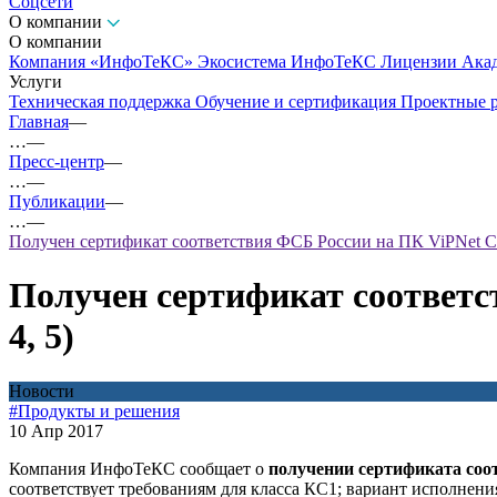
Соцсети
О компании
О компании
Компания «ИнфоТеКС»
Экосистема ИнфоТеКС
Лицензии
Ака
Услуги
Техническая поддержка
Обучение и сертификация
Проектные 
Главная
—
…
—
Пресс-центр
—
…
—
Публикации
—
…
—
Получен сертификат соответствия ФСБ России на ПК ViPNet CS
Получен сертификат соответс
4, 5)
Новости
#Продукты и решения
10 Апр 2017
Компания ИнфоТеКС сообщает о
получении сертификата соо
соответствует требованиям для класса КС1; вариант исполнени