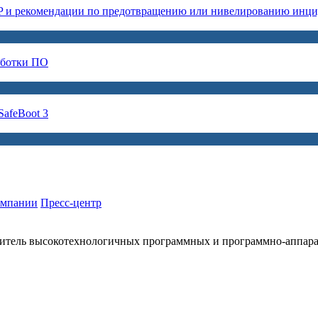
P и рекомендации по предотвращению или нивелированию инци
аботки ПО
afeBoot 3
омпании
Пресс-центр
итель высокотехнологичных программных и программно-аппар