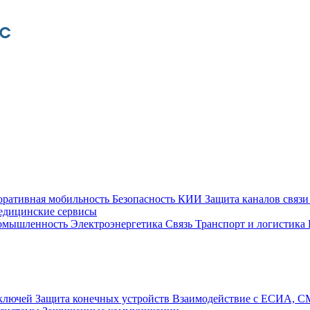
оративная мобильность
Безопасность КИИ
Защита каналов связ
едицинские сервисы
ромышленность
Электроэнергетика
Связь
Транспорт и логистика
 ключей
Защита конечных устройств
Взаимодействие с ЕСИА, 