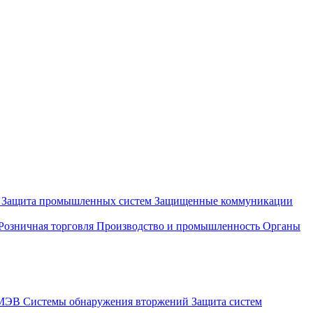
и
Защита промышленных систем
Защищенные коммуникации
Розничная торговля
Производство и промышленность
Органы
СМЭВ
Системы обнаружения вторжений
Защита систем