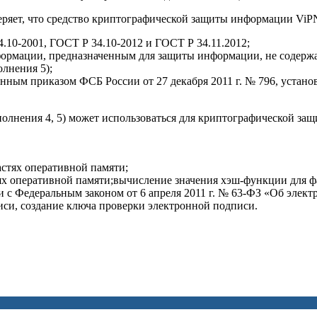
яет, что средство криптографической защиты информации ViPNet
.10-2001, ГОСТ Р 34.10-2012 и ГОСТ Р 34.11.2012;
ормации, предназначенным для защиты информации, не содержа
олнения 5);
нным приказом ФСБ России от 27 декабря 2011 г. № 796, устано
полнения 4, 5) может использоваться для криптографической з
стях оперативной памяти;
ях оперативной памяти;вычисление значения хэш-функции для ф
 с Федеральным законом от 6 апреля 2011 г. № 63-ФЗ «Об элект
иси, создание ключа проверки электронной подписи.