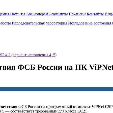
демия
Патенты
Акционерам
Реквизиты
Вакансии
Контакты
Инф
работы
Исследовательская лаборатория
Исследование состояния
P 4.2 (вариант исполнения 4, 5)
твия ФСБ России на ПК ViPNet
тветствия
ФСБ России на
программный комплекс ViPNet CSP 
я 5 — соответствует требованиям для класса КС2).