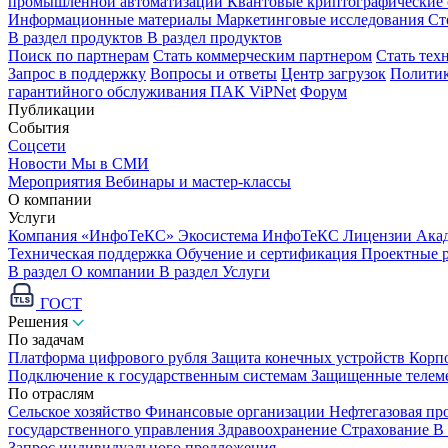
промышленной автоматизации
Квантовые криптографические
Информационные материалы
Маркетинговые исследования
Ст
В раздел продуктов
В раздел продуктов
Поиск по партнерам
Стать коммерческим партнером
Стать тех
Запрос в поддержку
Вопросы и ответы
Центр загрузок
Политик
гарантийного обслуживания ПАК ViPNet
Форум
Публикации
События
Соцсети
Новости
Мы в СМИ
Мероприятия
Вебинары и мастер-классы
О компании
Услуги
Компания «ИнфоТеКС»
Экосистема ИнфоТеКС
Лицензии
Ака
Техническая поддержка
Обучение и сертификация
Проектные 
В раздел О компании
В раздел Услуги
ГОСТ
Решения
По задачам
Платформа цифрового рубля
Защита конечных устройств
Корп
Подключение к государственным системам
Защищенные телем
По отраслям
Сельское хозяйство
Финансовые организации
Нефтегазовая п
государственного управления
Здравоохранение
Страхование
В
Запрос индивидуального предложения