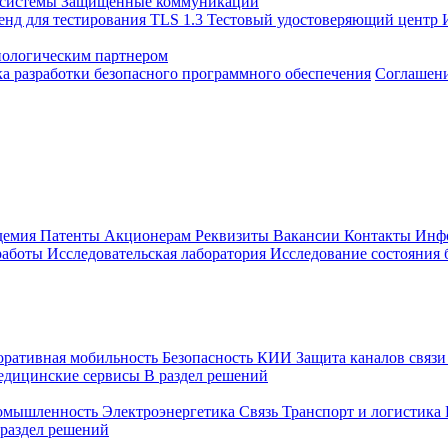
 системы
Защищенные коммуникации
енд для тестирования TLS 1.3
Тестовый удостоверяющий центр
нологическим партнером
а разработки безопасного программного обеспечения
Соглашение
демия
Патенты
Акционерам
Реквизиты
Вакансии
Контакты
Инф
работы
Исследовательская лаборатория
Исследование состояния
оративная мобильность
Безопасность КИИ
Защита каналов связ
едицинские сервисы
В раздел решений
ромышленность
Электроэнергетика
Связь
Транспорт и логистика
 раздел решений