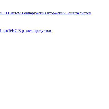
СМЭВ
Системы обнаружения вторжений
Защита систем
р ИнфоТеКС
В раздел продуктов