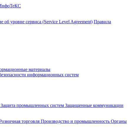
 ИнфоТеКС
 об уровне сервиса (Service Level Agreement)
Правила
ормационные материалы
 безопасности информационных систем
и
Защита промышленных систем
Защищенные коммуникации
Розничная торговля
Производство и промышленность
Органы