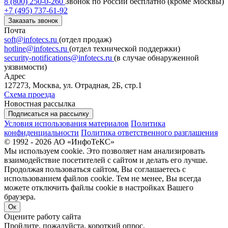
8 (800) 250-0-260
Звонок по России бесплатно (кроме Москвы)
+7 (495) 737-61-92
Заказать звонок
Почта
soft@infotecs.ru
(отдел продаж)
hotline@infotecs.ru
(отдел технической поддержки)
security-notifications@infotecs.ru
(в случае обнаруженной
уязвимости)
Адрес
127273, Москва, ул. Отрадная, 2Б, стр.1
Схема проезда
Новостная рассылка
Подписаться на рассылку
Условия использования материалов
Политика
конфиденциальности
Политика ответственного разглашения
© 1992 - 2026 АО «ИнфоТеКС»
Мы используем cookie. Это позволяет нам анализировать
взаимодействие посетителей с сайтом и делать его лучше.
Продолжая пользоваться сайтом, Вы соглашаетесь с
использованием файлов cookie. Тем не менее, Вы всегда
можете отключить файлы cookie в настройках Вашего
браузера.
Ок
Оцените работу сайта
Пройдите, пожалуйста, короткий опрос,