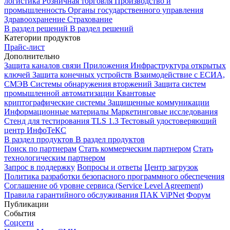
логистика
Розничная торговля
Производство и
промышленность
Органы государственного управления
Здравоохранение
Страхование
В раздел решений
В раздел решений
Категории продуктов
Прайс-лист
Дополнительно
Защита каналов связи
Приложения
Инфраструктура открытых
ключей
Защита конечных устройств
Взаимодействие с ЕСИА,
СМЭВ
Системы обнаружения вторжений
Защита систем
промышленной автоматизации
Квантовые
криптографические системы
Защищенные коммуникации
Информационные материалы
Маркетинговые исследования
Стенд для тестирования TLS 1.3
Тестовый удостоверяющий
центр ИнфоТеКС
В раздел продуктов
В раздел продуктов
Поиск по партнерам
Стать коммерческим партнером
Стать
технологическим партнером
Запрос в поддержку
Вопросы и ответы
Центр загрузок
Политика разработки безопасного программного обеспечения
Соглашение об уровне сервиса (Service Level Agreement)
Правила гарантийного обслуживания ПАК ViPNet
Форум
Публикации
События
Соцсети