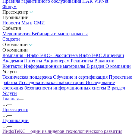
Правила гарантийного обслуживания ПАК ViPNet
Форум
Пресс-центр
Публикации
Новости
Мы в СМИ
События
Мероприятия
Вебинары и мастер-классы
Соцсети
О компании
О компании
Компания «ИнфоТеКС»
Экосистема ИнфоТеКС
Лицензии
Академия
Патенты
Акционерам
Реквизиты
Вакансии
Контакты
Информационные материалы
В раздел О компании
Услуги
Техническая поддержка
Обучение и сертификация
Проектные
работы
Исследовательская лаборатория
Исследование
состояния безопасности информационных систем
В раздел
Услуги
Главная
—
…
—
Пресс-центр
—
…
—
Публикации
—
…
—
ИнфоТеКС – один из лидеров технологического развития