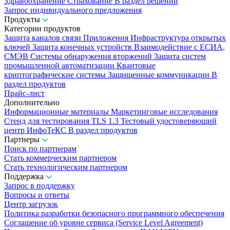
Здравоохранение
Страхование
В раздел решений
Запрос индивидуального предложения
Продукты
Категории продуктов
Защита каналов связи
Приложения
Инфраструктура открытых
ключей
Защита конечных устройств
Взаимодействие с ЕСИА,
СМЭВ
Системы обнаружения вторжений
Защита систем
промышленной автоматизации
Квантовые
криптографические системы
Защищенные коммуникации
В
раздел продуктов
Прайс-лист
Дополнительно
Информационные материалы
Маркетинговые исследования
Стенд для тестирования TLS 1.3
Тестовый удостоверяющий
центр ИнфоТеКС
В раздел продуктов
Партнеры
Поиск по партнерам
Стать коммерческим партнером
Стать технологическим партнером
Поддержка
Запрос в поддержку
Вопросы и ответы
Центр загрузок
Политика разработки безопасного программного обеспечения
Соглашение об уровне сервиса (Service Level Agreement)