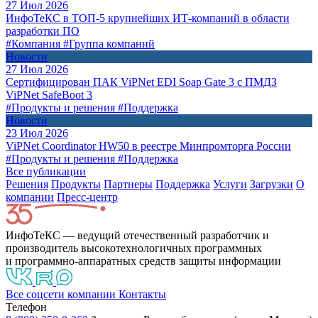
27 Июл 2026
ИнфоТеКС в ТОП-5 крупнейших ИТ-компаний в области
разработки ПО
#Компания
#Группа компаний
Новости
27 Июл 2026
Сертифицирован ПАК ViPNet EDI Soap Gate 3 с ПМДЗ
ViPNet SafeBoot 3
#Продукты и решения
#Поддержка
Новости
23 Июл 2026
ViPNet Coordinator HW50 в реестре Минпромторга России
#Продукты и решения
#Поддержка
Все публикации
Решения
Продукты
Партнeры
Поддержка
Услуги
Загрузки
О
компании
Пресс-центр
ИнфоТеКС — ведущий отечественный разработчик и
производитель высокотехнологичных программных
и программно-аппаратных средств защиты информации
Все соцсети компании
Контакты
Телефон