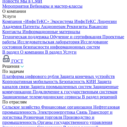
Новости
Мы в СМИ
Мероприятия
Вебинары и мастер-классы
О компании
Услуги
Компания «ИнфоТеКС»
Экосистема ИнфоТеКС
Лицензии
Академия
Патенты
Акционерам
Реквизиты
Вакансии
Контакты
Информационные материалы
Техническая поддержка
Обучение и сертификация
Проектные
работы
Исследовательская лаборатория
Исследование
состояния безопасности информационных систем
В раздел О компании
В раздел Услуги
ГОСТ
Решения
По задачам
Платформа цифрового рубля
Защита конечных устройств
Корпоративная мобильность
Безопасность КИИ
Защита
каналов связи
Защита промышленных систем
Защищенные
коммуникации
Подключение к государственным системам
Защищенные телемедицинские сервисы
В раздел решений
По отраслям
Сельское хозяйство
Финансовые организации
Нефтегазовая
промышленность
Электроэнергетика
Связь
Транспорт и
логистика
Розничная торговля
Производство и
промышленность
Органы государственного управления