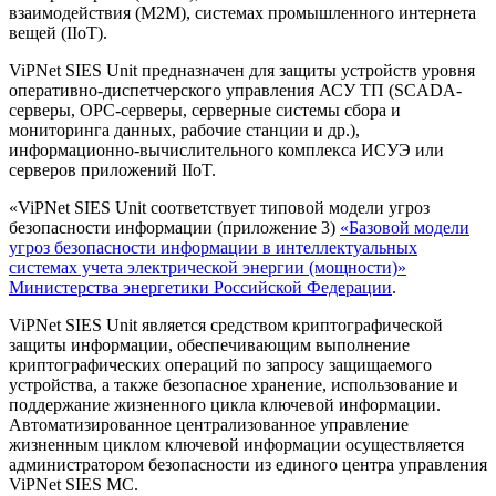
взаимодействия (М2М), системах промышленного интернета
вещей (IIoT).
ViPNet SIES Unit предназначен для защиты устройств уровня
оперативно-диспетчерского управления АСУ ТП (SCADA-
серверы, OPC-серверы, серверные системы сбора и
мониторинга данных, рабочие станции и др.),
информационно-вычислительного комплекса ИСУЭ или
серверов приложений IIoT.
«ViPNet SIES Unit соответствует типовой модели угроз
безопасности информации (приложение 3)
«Базовой модели
угроз безопасности информации в интеллектуальных
системах учета электрической энергии (мощности)»
Министерства энергетики Российской Федерации
.
ViPNet SIES Unit является средством криптографической
защиты информации, обеспечивающим выполнение
криптографических операций по запросу защищаемого
устройства, а также безопасное хранение, использование и
поддержание жизненного цикла ключевой информации.
Автоматизированное централизованное управление
жизненным циклом ключевой информации осуществляется
администратором безопасности из единого центра управления
ViPNet SIES MC.