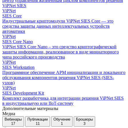
центр управления жизненным циклом компонентов решения
ViPNet SIES
ViPNet
SIES Core
Индустриальные криптомодули ViPNet SIES Core — это
средства защиты данных интеллектуальных устройств
автоматики
ViPNet
SIES Core Nano
ViPNet SIES Core Nano – это средство криптографической
защиты информации, реализованное в виде миниатюрного
чипа российского производства
ViPNet
SIES Workstation
Программное обеспечение АРМ инициализации и локального
обслуживания компонентов решения ViPNet SIES (SIES-
узлов)
ViPNet
SIES Development Kit
Комплект разработчика для интеграции решения ViPNet SIES
в индустриальную или IIoT-систему
Дополнительные материалы
Медиа
Вебинары
Публикации
Обучение
Брошюры
17
11
1
3