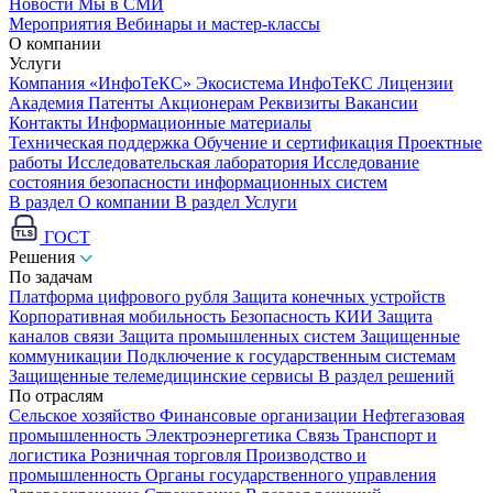
Новости
Мы в СМИ
Мероприятия
Вебинары и мастер-классы
О компании
Услуги
Компания «ИнфоТеКС»
Экосистема ИнфоТеКС
Лицензии
Академия
Патенты
Акционерам
Реквизиты
Вакансии
Контакты
Информационные материалы
Техническая поддержка
Обучение и сертификация
Проектные
работы
Исследовательская лаборатория
Исследование
состояния безопасности информационных систем
В раздел О компании
В раздел Услуги
ГОСТ
Решения
По задачам
Платформа цифрового рубля
Защита конечных устройств
Корпоративная мобильность
Безопасность КИИ
Защита
каналов связи
Защита промышленных систем
Защищенные
коммуникации
Подключение к государственным системам
Защищенные телемедицинские сервисы
В раздел решений
По отраслям
Сельское хозяйство
Финансовые организации
Нефтегазовая
промышленность
Электроэнергетика
Связь
Транспорт и
логистика
Розничная торговля
Производство и
промышленность
Органы государственного управления