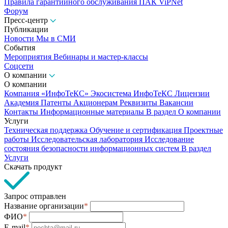
Правила гарантийного обслуживания ПАК ViPNet
Форум
Пресс-центр
Публикации
Новости
Мы в СМИ
События
Мероприятия
Вебинары и мастер-классы
Соцсети
О компании
О компании
Компания «ИнфоТеКС»
Экосистема ИнфоТеКС
Лицензии
Академия
Патенты
Акционерам
Реквизиты
Вакансии
Контакты
Информационные материалы
В раздел О компании
Услуги
Техническая поддержка
Обучение и сертификация
Проектные
работы
Исследовательская лаборатория
Исследование
состояния безопасности информационных систем
В раздел
Услуги
Скачать продукт
Запрос отправлен
Название организации
*
ФИО
*
E-mail
*