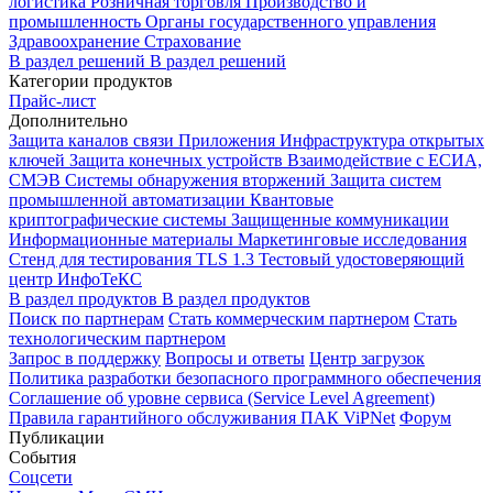
логистика
Розничная торговля
Производство и
промышленность
Органы государственного управления
Здравоохранение
Страхование
В раздел решений
В раздел решений
Категории продуктов
Прайс-лист
Дополнительно
Защита каналов связи
Приложения
Инфраструктура открытых
ключей
Защита конечных устройств
Взаимодействие с ЕСИА,
СМЭВ
Системы обнаружения вторжений
Защита систем
промышленной автоматизации
Квантовые
криптографические системы
Защищенные коммуникации
Информационные материалы
Маркетинговые исследования
Стенд для тестирования TLS 1.3
Тестовый удостоверяющий
центр ИнфоТеКС
В раздел продуктов
В раздел продуктов
Поиск по партнерам
Стать коммерческим партнером
Стать
технологическим партнером
Запрос в поддержку
Вопросы и ответы
Центр загрузок
Политика разработки безопасного программного обеспечения
Соглашение об уровне сервиса (Service Level Agreement)
Правила гарантийного обслуживания ПАК ViPNet
Форум
Публикации
События
Соцсети