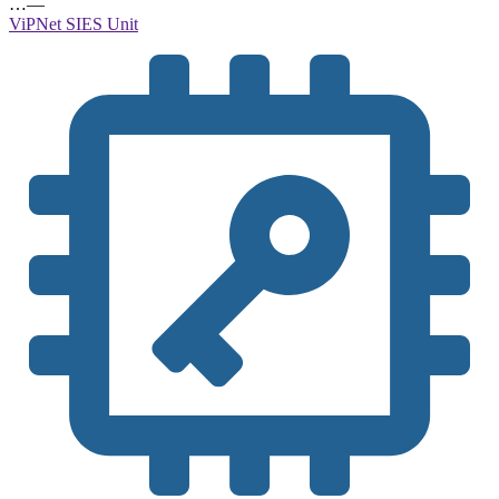
…
—
ViPNet SIES Unit