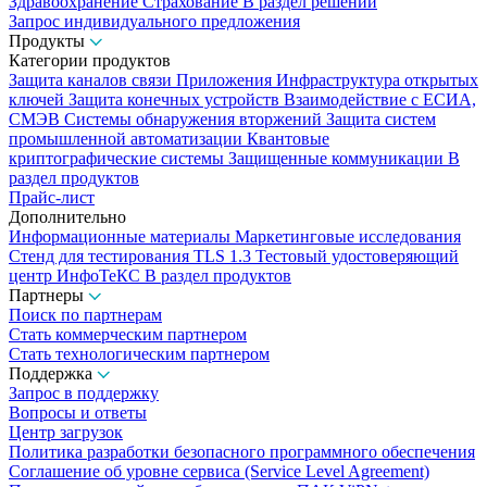
Здравоохранение
Страхование
В раздел решений
Запрос индивидуального предложения
Продукты
Категории продуктов
Защита каналов связи
Приложения
Инфраструктура открытых
ключей
Защита конечных устройств
Взаимодействие с ЕСИА,
СМЭВ
Системы обнаружения вторжений
Защита систем
промышленной автоматизации
Квантовые
криптографические системы
Защищенные коммуникации
В
раздел продуктов
Прайс-лист
Дополнительно
Информационные материалы
Маркетинговые исследования
Стенд для тестирования TLS 1.3
Тестовый удостоверяющий
центр ИнфоТеКС
В раздел продуктов
Партнеры
Поиск по партнерам
Стать коммерческим партнером
Стать технологическим партнером
Поддержка
Запрос в поддержку
Вопросы и ответы
Центр загрузок
Политика разработки безопасного программного обеспечения
Соглашение об уровне сервиса (Service Level Agreement)