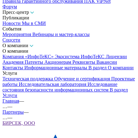
Правила гарантийного обслуживания ПАК ViPNet
Форум
Пресс-центр
Публикации
Новости
Мы в СМИ
События
Мероприятия
Вебинары и мастер-классы
Соцсети
О компании
О компании
Компания «ИнфоТеКС»
Экосистема ИнфоТеКС
Лицензии
Академия
Патенты
Акционерам
Реквизиты
Вакансии
Контакты
Информационные материалы
В раздел О компании
Услуги
Техническая поддержка
Обучение и сертификация
Проектные
работы
Исследовательская лаборатория
Исследование
состояния безопасности информационных систем
В раздел
Услуги
Главная
—
…
—
Партнеры
—
…
—
БИРСЕК, ООО