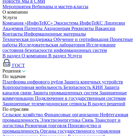
Новости
Мы в СМИ
Мероприятия
Вебинары и мастер-классы
О компании
Услуги
Компания «ИнфоТеКС»
Экосистема ИнфоТеКС
Лицензии
Академия
Патенты
Акционерам
Реквизиты
Вакансии
Контакты
Информационные материалы
Техническая поддержка
Обучение и сертификация
Проектные
работы
Исследовательская лаборатория
Исследование
состояния безопасности информационных систем
В раздел О компании
В раздел Услуги
ГОСТ
Решения
По задачам
Платформа цифрового рубля
Защита конечных устройств
Корпоративная мобильность
Безопасность КИИ
Защита
каналов связи
Защита промышленных систем
Защищенные
коммуникации
Подключение к государственным системам
Защищенные телемедицинские сервисы
В раздел решений
По отраслям
Сельское хозяйство
Финансовые организации
Нефтегазовая
промышленность
Электроэнергетика
Связь
Транспорт и
логистика
Розничная торговля
Производство и
промышленность
Органы государственного управления