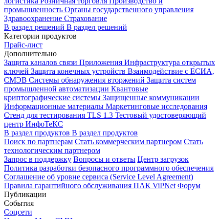
логистика
Розничная торговля
Производство и
промышленность
Органы государственного управления
Здравоохранение
Страхование
В раздел решений
В раздел решений
Категории продуктов
Прайс-лист
Дополнительно
Защита каналов связи
Приложения
Инфраструктура открытых
ключей
Защита конечных устройств
Взаимодействие с ЕСИА,
СМЭВ
Системы обнаружения вторжений
Защита систем
промышленной автоматизации
Квантовые
криптографические системы
Защищенные коммуникации
Информационные материалы
Маркетинговые исследования
Стенд для тестирования TLS 1.3
Тестовый удостоверяющий
центр ИнфоТеКС
В раздел продуктов
В раздел продуктов
Поиск по партнерам
Стать коммерческим партнером
Стать
технологическим партнером
Запрос в поддержку
Вопросы и ответы
Центр загрузок
Политика разработки безопасного программного обеспечения
Соглашение об уровне сервиса (Service Level Agreement)
Правила гарантийного обслуживания ПАК ViPNet
Форум
Публикации
События
Соцсети