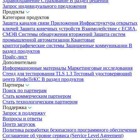
Здравоохранение
Страхование
В раздел решений
Запрос индивидуального предложения
Продукты
Категории продуктов
Защита каналов связи
Приложения
Инфраструктура открытых
ключей
Защита конечных устройств
Взаимодействие с ЕСИА,
СМЭВ
Системы обнаружения вторжений
Защита систем
промышленной автоматизации
Квантовые
криптографические системы
Защищенные коммуникации
В
раздел продуктов
Прайс-лист
Дополнительно
Информационные материалы
Маркетинговые исследования
Стенд для тестирования TLS 1.3
Тестовый удостоверяющий
центр ИнфоТеКС
В раздел продуктов
Партнеры
Поиск по партнерам
Стать коммерческим партнером
Стать технологическим партнером
Поддержка
Запрос в поддержку
Вопросы и ответы
Центр загрузок
Политика разработки безопасного программного обеспечения
Соглашение об уровне сервиса (Service Level Agreement)