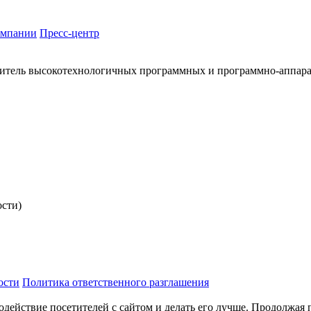
омпании
Пресс-центр
итель высокотехнологичных программных и программно-аппар
ости)
ости
Политика ответственного разглашения
одействие посетителей с сайтом и делать его лучше. Продолжая 