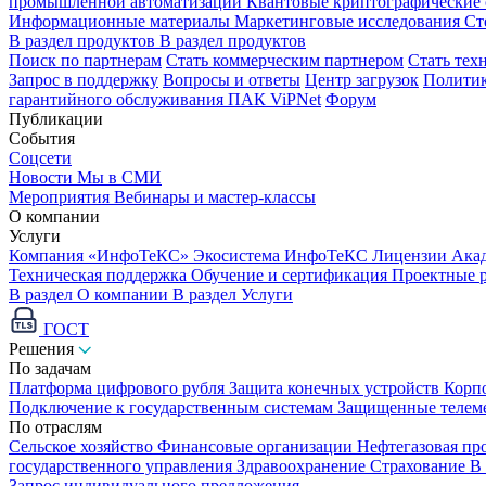
промышленной автоматизации
Квантовые криптографические
Информационные материалы
Маркетинговые исследования
Ст
В раздел продуктов
В раздел продуктов
Поиск по партнерам
Стать коммерческим партнером
Стать тех
Запрос в поддержку
Вопросы и ответы
Центр загрузок
Политик
гарантийного обслуживания ПАК ViPNet
Форум
Публикации
События
Соцсети
Новости
Мы в СМИ
Мероприятия
Вебинары и мастер-классы
О компании
Услуги
Компания «ИнфоТеКС»
Экосистема ИнфоТеКС
Лицензии
Ака
Техническая поддержка
Обучение и сертификация
Проектные 
В раздел О компании
В раздел Услуги
ГОСТ
Решения
По задачам
Платформа цифрового рубля
Защита конечных устройств
Корп
Подключение к государственным системам
Защищенные телем
По отраслям
Сельское хозяйство
Финансовые организации
Нефтегазовая п
государственного управления
Здравоохранение
Страхование
В
Запрос индивидуального предложения