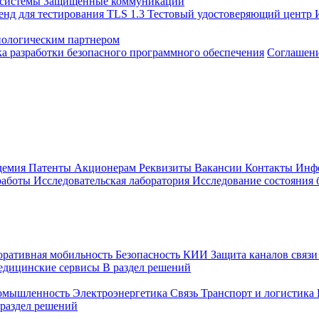
 системы
Защищенные коммуникации
енд для тестирования TLS 1.3
Тестовый удостоверяющий центр
нологическим партнером
а разработки безопасного программного обеспечения
Соглашение
демия
Патенты
Акционерам
Реквизиты
Вакансии
Контакты
Инф
работы
Исследовательская лаборатория
Исследование состояния
оративная мобильность
Безопасность КИИ
Защита каналов связ
едицинские сервисы
В раздел решений
ромышленность
Электроэнергетика
Связь
Транспорт и логистика
 раздел решений