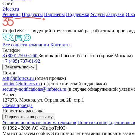
Сайт
24ecp.ru
Решения
Продукты
Партнeры
Поддержка
Услуги
Загрузки
О к
ИнфоТеКС — ведущий отечественный разработчик и производ
Все соцсети компании
Контакты
Телефон
8 (800) 250-0-260
Звонок по России бесплатно (кроме Москвы)
+7 (495) 737-61-92
Заказать звонок
Почта
soft@infotecs.ru
(отдел продаж)
hotline@infotecs.ru
(отдел технической поддержки)
security-notifications@infotecs.ru
(в случае обнаруженной уязвим
Адрес
127273, Москва, ул. Отрадная, 2Б, стр.1
Схема проезда
Новостная рассылка
Подписаться на рассылку
Условия использования материалов
Политика конфиденциальн
© 1992 - 2026 АО «ИнфоТеКС»
Мы используем cookie. Это позволяет нам анализировать взаим