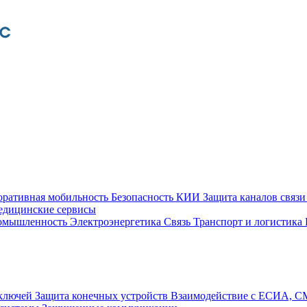
оративная мобильность
Безопасность КИИ
Защита каналов связ
едицинские сервисы
ромышленность
Электроэнергетика
Связь
Транспорт и логистика
 ключей
Защита конечных устройств
Взаимодействие с ЕСИА, 