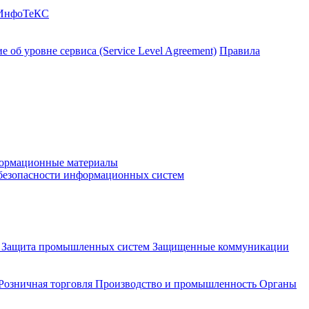
 ИнфоТеКС
 об уровне сервиса (Service Level Agreement)
Правила
ормационные материалы
 безопасности информационных систем
и
Защита промышленных систем
Защищенные коммуникации
Розничная торговля
Производство и промышленность
Органы