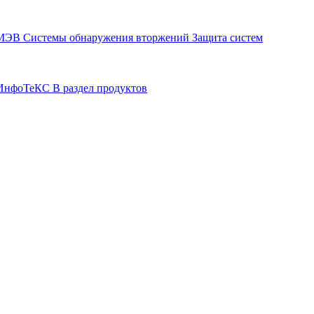
СМЭВ
Системы обнаружения вторжений
Защита систем
р ИнфоТеКС
В раздел продуктов