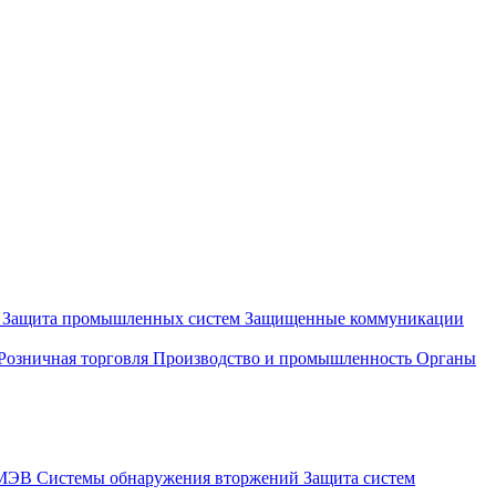
и
Защита промышленных систем
Защищенные коммуникации
Розничная торговля
Производство и промышленность
Органы
СМЭВ
Системы обнаружения вторжений
Защита систем