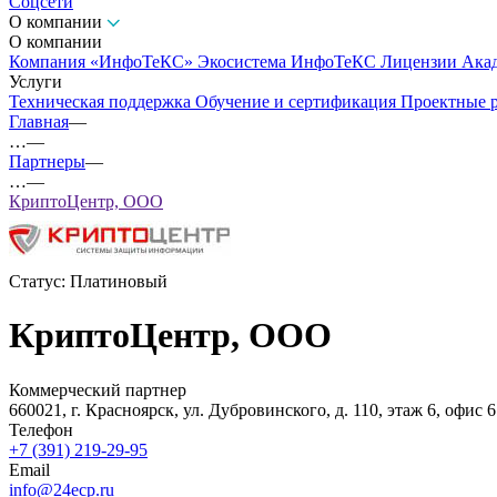
Соцсети
О компании
О компании
Компания «ИнфоТеКС»
Экосистема ИнфоТеКС
Лицензии
Ака
Услуги
Техническая поддержка
Обучение и сертификация
Проектные 
Главная
—
…
—
Партнеры
—
…
—
КриптоЦентр, ООО
Статус:
Платиновый
КриптоЦентр, ООО
Коммерческий партнер
660021, г. Красноярск, ул. Дубровинского, д. 110, этаж 6, офис 
Телефон
+7 (391) 219-29-95
Email
info@24ecp.ru