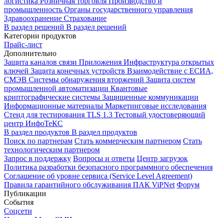
логистика
Розничная торговля
Производство и
промышленность
Органы государственного управления
Здравоохранение
Страхование
В раздел решений
В раздел решений
Категории продуктов
Прайс-лист
Дополнительно
Защита каналов связи
Приложения
Инфраструктура открытых
ключей
Защита конечных устройств
Взаимодействие с ЕСИА,
СМЭВ
Системы обнаружения вторжений
Защита систем
промышленной автоматизации
Квантовые
криптографические системы
Защищенные коммуникации
Информационные материалы
Маркетинговые исследования
Стенд для тестирования TLS 1.3
Тестовый удостоверяющий
центр ИнфоТеКС
В раздел продуктов
В раздел продуктов
Поиск по партнерам
Стать коммерческим партнером
Стать
технологическим партнером
Запрос в поддержку
Вопросы и ответы
Центр загрузок
Политика разработки безопасного программного обеспечения
Соглашение об уровне сервиса (Service Level Agreement)
Правила гарантийного обслуживания ПАК ViPNet
Форум
Публикации
События
Соцсети