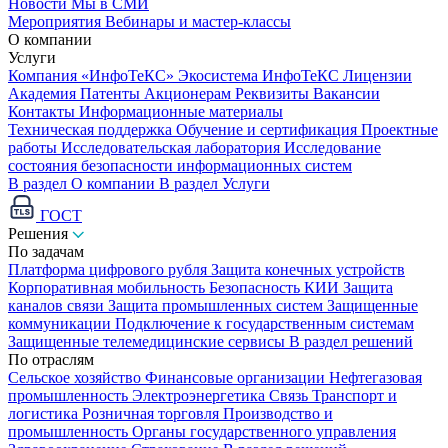
Новости
Мы в СМИ
Мероприятия
Вебинары и мастер-классы
О компании
Услуги
Компания «ИнфоТеКС»
Экосистема ИнфоТеКС
Лицензии
Академия
Патенты
Акционерам
Реквизиты
Вакансии
Контакты
Информационные материалы
Техническая поддержка
Обучение и сертификация
Проектные
работы
Исследовательская лаборатория
Исследование
состояния безопасности информационных систем
В раздел О компании
В раздел Услуги
ГОСТ
Решения
По задачам
Платформа цифрового рубля
Защита конечных устройств
Корпоративная мобильность
Безопасность КИИ
Защита
каналов связи
Защита промышленных систем
Защищенные
коммуникации
Подключение к государственным системам
Защищенные телемедицинские сервисы
В раздел решений
По отраслям
Сельское хозяйство
Финансовые организации
Нефтегазовая
промышленность
Электроэнергетика
Связь
Транспорт и
логистика
Розничная торговля
Производство и
промышленность
Органы государственного управления