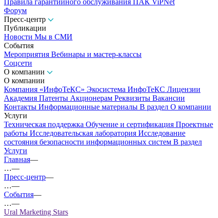
Правила гарантийного обслуживания ПАК ViPNet
Форум
Пресс-центр
Публикации
Новости
Мы в СМИ
События
Мероприятия
Вебинары и мастер-классы
Соцсети
О компании
О компании
Компания «ИнфоТеКС»
Экосистема ИнфоТеКС
Лицензии
Академия
Патенты
Акционерам
Реквизиты
Вакансии
Контакты
Информационные материалы
В раздел О компании
Услуги
Техническая поддержка
Обучение и сертификация
Проектные
работы
Исследовательская лаборатория
Исследование
состояния безопасности информационных систем
В раздел
Услуги
Главная
—
…
—
Пресс-центр
—
…
—
События
—
…
—
Ural Marketing Stars