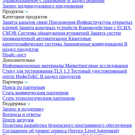
Здравоохранение
Страхование
В раздел решений
Запрос индивидуального предложения
Продукты
Категории продуктов
Защита каналов связи
Приложения
Инфраструктура открытых
ключей
Защита конечных устройств
Взаимодействие с ЕСИА,
СМЭВ
Системы обнаружения вторжений
Защита систем
промышленной автоматизации
Квантовые
криптографические системы
Защищенные коммуникации
В
раздел продуктов
Прайс-лист
Дополнительно
Информационные материалы
Маркетинговые исследования
Стенд для тестирования TLS 1.3
Тестовый удостоверяющий
центр ИнфоТеКС
В раздел продуктов
Партнеры
Поиск по партнерам
Стать коммерческим партнером
Стать технологическим партнером
Поддержка
Запрос в поддержку
Вопросы и ответы
Центр загрузок
Политика разработки безопасного программного обеспечения
Соглашение об уровне сервиса (Service Level Agreement)